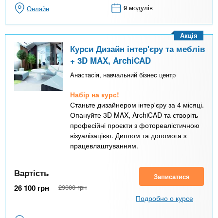
9 модулів
Онлайн
Акція
Курси Дизайн інтер'єру та меблів
+ 3D MAX, ArchiCAD
Анастасія, навчальний бізнес центр
Набір на курс!
Станьте дизайнером інтер'єру за 4 місяці.
Опануйте 3D MAX, ArchiCAD та створіть
професійні проєкти з фотореалістичною
візуалізацією. Диплом та допомога з
працевлаштуванням.
Вартість
Записатися
26 100
грн
29000
грн
Подробно о курсе