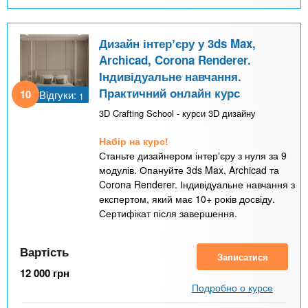
Дизайн інтерʼєру у 3ds Max,
Archicad, Corona Renderer.
Індивідуальне навчання.
Практичний онлайн курс
10
Відгуки:
1
3D Crafting School - курси 3D дизайну
Набір на курс!
Станьте дизайнером інтерʼєру з нуля за 9
модулів. Опануйте 3ds Max, Archicad та
Corona Renderer. Індивідуальне навчання з
експертом, який має 10+ років досвіду.
Сертифікат після завершення.
Вартість
Записатися
12 000
грн
Подробно о курсе