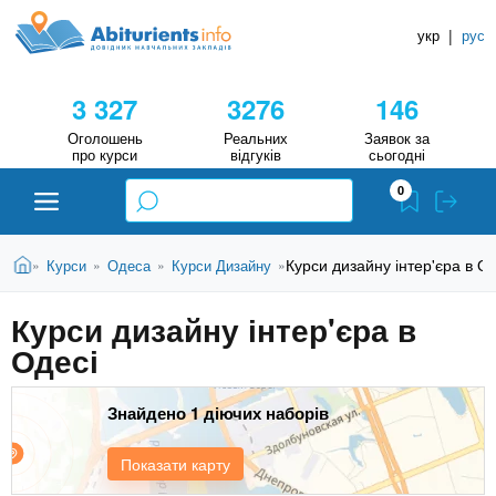
A
П
Д
е
укр
|
рус
о
b
р
в
е
3 327
3276
146
й
і
i
т
д
Оголошень
Реальних
Заявок за
и
про курси
відгуків
сьогодні
н
д
t
0
о
и
о
к
u
с
В
Н
Абітурієнту
Головна
Курси дизайну інтер'єра в Од
Курси
Одеса
Курси Дизайну
»
»
»
»
н
и
о
а
r
є
в
Курси дизайну інтер'єра в
в
ЗВО (ВНЗ)
т
н
Одесі
у
ч
i
о
т
г
а
Коледжі
о
Знайдено 1 діючих наборів
л
e
м
ь
а
Курси
Показати карту
т
н