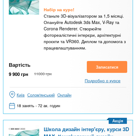
Набір на курс!
Станьте 3D-візуалізатором за 1,5 місяці.
Опануйте Autodesk 3ds Max, V-Ray та
Corona Renderer. Створюйте
фотореалістичні інтерєри, архітектурні
проєкти та VR360. Диплом та допомога з
працевлаштуванням.
Вартість
Записатися
9 900
грн
11000
грн
Подробно о курсе
Київ
Солом'янський
Онлайн
18 занять - 72 ак. годин
Акція
Школа дизайн інтер'єру, курси 3D