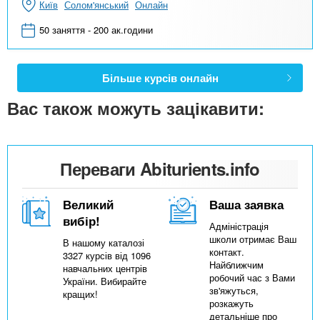
Київ
Солом'янський
Онлайн
50 заняття - 200 ак.години
Більше курсів онлайн
Вас також можуть зацікавити:
Переваги Abiturients.info
Великий
Ваша заявка
вибір!
Адміністрація
школи отримає Ваш
В нашому каталозі
контакт.
3327 курсів від 1096
Найближчим
навчальних центрів
робочий час з Вами
України. Вибирайте
зв'яжуться,
кращих!
розкажуть
детальніше про