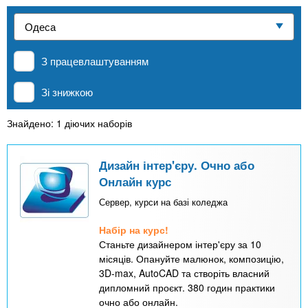
n
е
и
р
Приватні школи
х
t
і
а
з
л
З працевлаштуванням
MBA
а
s
у
к
Зі знижкою
.
л
Онлайн курси
а
Знайдено: 1 діючих наборів
i
д
За кордоном
і
Дизайн інтер'єру. Очно або
n
Онлайн курс
в
Сервер, курси на базі коледжа
f
Набір на курс!
Станьте дизайнером інтер'єру за 10
o
місяців. Опануйте малюнок, композицію,
3D-max, AutoCAD та створіть власний
дипломний проєкт. 380 годин практики
очно або онлайн.