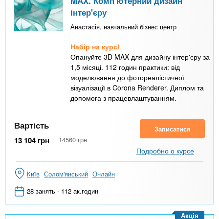
MAX. Комп'ютерний дизайн
інтер'єру
Анастасія, навчальний бізнес центр
Набір на курс!
Опануйте 3D MAX для дизайну інтер'єру за
1,5 місяці. 112 годин практики: від
моделювання до фотореалістичної
візуалізації в Corona Renderer. Диплом та
допомога з працевлаштуванням.
Вартість
Записатися
13 104
грн
14560
грн
Подробно о курсе
Київ
Солом'янський
Онлайн
28 занять - 112 ак.годин
Акція