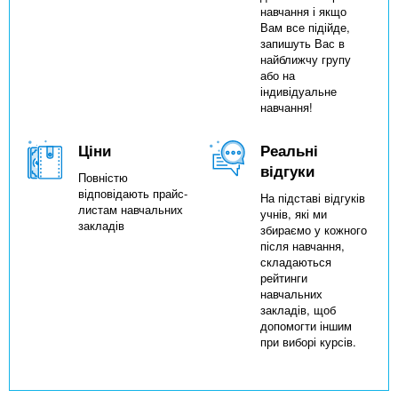
навчання і якщо
Вам все підійде,
запишуть Вас в
найближчу групу
або на
індивідуальне
навчання!
Ціни
Реальні
відгуки
Повністю
відповідають прайс-
На підставі відгуків
листам навчальних
учнів, які ми
закладів
збираємо у кожного
після навчання,
складаються
рейтинги
навчальних
закладів, щоб
допомогти іншим
при виборі курсів.