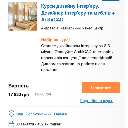
Курси дизайну інтер'єру.
Дизайнер інтер'єру та меблів +
ArchiCAD
Анастасія, навчальний бізнес центр
Набір на курс!
Станьте дизайнером інтер'єру за 2-3
місяці. Опануйте ArchiCAD та створіть
проєкти від концепції до специфікацій.
Диплом та заявки на роботу після
навчання.
Вартість
Записатися
17 820
грн
19800
грн
Подробно о курсе
Київ
Солом'янський
Онлайн
33 заняття - 132 ак.години