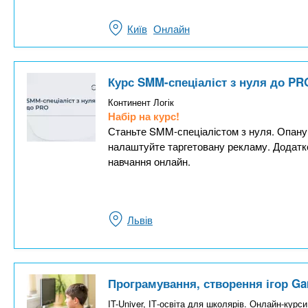
Київ
Онлайн
Курс SMM-спеціаліст з нуля до PR
Континент Логік
Набір на курс!
Станьте SMM-спеціалістом з нуля. Опануй
налаштуйте таргетовану рекламу. Додатко
навчання онлайн.
Львів
Програмування, створення ігор Gam
IT-Univer, ІТ-освіта для школярів. Онлайн-курси