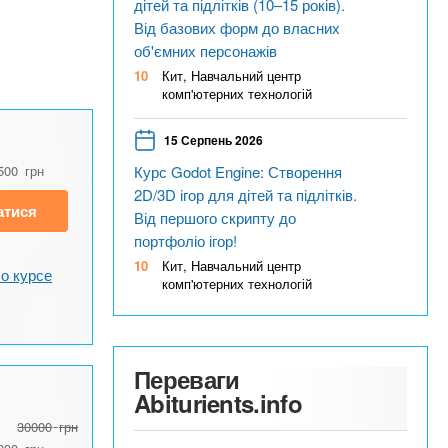
дітей та підлітків (10–15 років).
Від базових форм до власних
об'ємних персонажів
10
Кит, Навчальний центр
комп'ютерних технологій
15 Серпень 2026
500
грн
Курс Godot Engine: Створення
2D/3D ігор для дітей та підлітків.
атися
Від першого скрипту до
портфоліо ігор!
10
Кит, Навчальний центр
о курсе
комп'ютерних технологій
Переваги
Abiturients.info
30000
грн