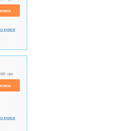
атися
о курсе
160
грн
атися
о курсе