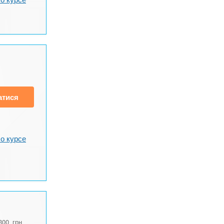
атися
о курсе
300
грн