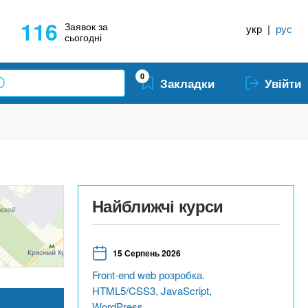
116
Заявок за
укр
|
рус
сьогодні
0
Закладки
Увійти
Найближчі курси
15 Серпень 2026
Front-end web розробка.
HTML5/CSS3, JavaScript,
WordPress