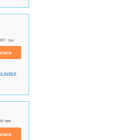
857
грн
атися
о курсе
43
грн
атися