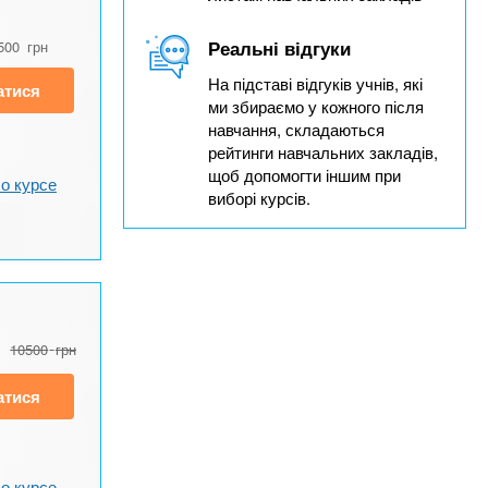
Реальні відгуки
500
грн
На підставі відгуків учнів, які
атися
ми збираємо у кожного після
навчання, складаються
рейтинги навчальних закладів,
щоб допомогти іншим при
о курсе
виборі курсів.
10500
грн
атися
о курсе