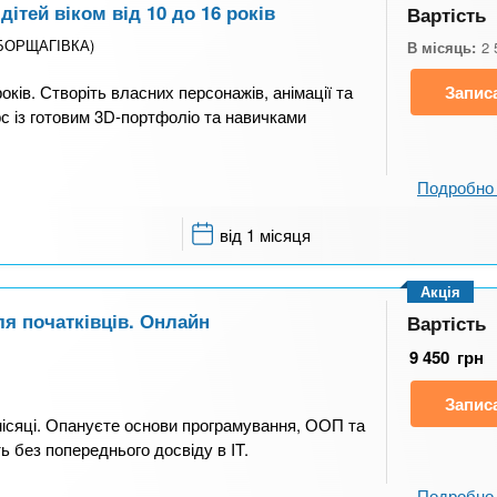
ітей віком від 10 до 16 років
Вартість
 (БОРЩАГІВКА)
В місяць:
2 
ків. Створіть власних персонажів, анімації та
Запис
рс із готовим 3D-портфоліо та навичками
Подробно 
від 1 місяця
Акція
ля початківців. Онлайн
Вартість
9 450
грн
Запис
місяці. Опануєте основи програмування, ООП та
ь без попереднього досвіду в IT.
Подробно 