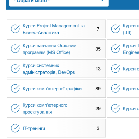
n
т
и
е
х
t
р
з
і
Курси Project Management та
Курси 
а
а
7
s
Бізнес-Аналітика
(ШІ)
л
к
у
Курси навчання Офісним
Курси 
л
.
35
програмам (MS Office)
Enginee
а
д
i
Курси системних
13
Курси с
і
адміністраторів, DevOps
в
n
Курси комп'ютерної графіки
89
Курси 
f
Курси комп'ютерного
29
Курси с
проектування
o
IT-тренінги
3