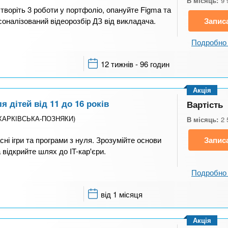
В місяць:
9 
творіть 3 роботи у портфоліо, опануйте Figma та
оналізований відеорозбір ДЗ від викладача.
Запис
Подробно 
12 тижнів - 96 годин
Акція
 дітей від 11 до 16 років
Вартість
 (ХАРКІВСЬКА-ПОЗНЯКИ)
В місяць:
2 
сні ігри та програми з нуля. Зрозумійте основи
Запис
 відкрийте шлях до IT-кар'єри.
Подробно 
від 1 місяця
Акція