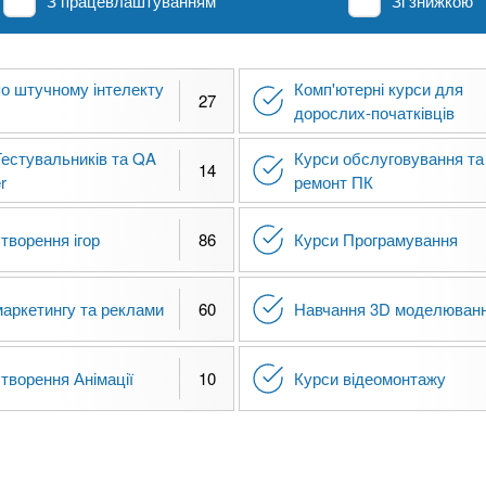
З працевлаштуванням
Зі знижкою
по штучному інтелекту
Комп'ютерні курси для
27
дорослих-початківців
Тестувальників та QA
Курси обслуговування та
14
r
ремонт ПК
творення ігор
86
Курси Програмування
маркетингу та реклами
60
Навчання 3D моделюван
творення Анімації
10
Курси відеомонтажу