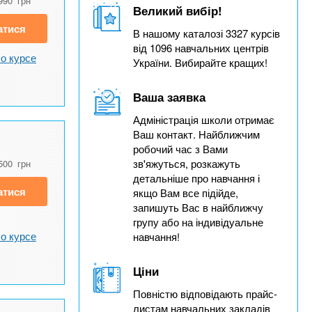
990
грн
Великий вибір!
атися
В нашому каталозі 3327 курсів
від 1096 навчальних центрів
о курсе
України. Вибирайте кращих!
Ваша заявка
Адміністрація школи отримає
Ваш контакт. Найближчим
робочий час з Вами
зв'яжуться, розкажуть
500
грн
детальніше про навчання і
атися
якщо Вам все підійде,
запишуть Вас в найближчу
групу або на індивідуальне
о курсе
навчання!
Ціни
Повністю відповідають прайс-
листам навчальних закладів