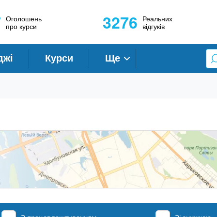
7
3276
Оголошень
Реальних
про курси
відгуків
джі
Курси
Ще