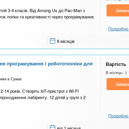
ітей 3-4 класів. Від Among Us до Pac-Man з
Запис
ок логіки та креативності через програмування.
Подробно 
8 місяців
ня програмування і робототехніки для
Вартість
В місяць:
2 
іки в Сумах
Запис
-14 років. Створіть IoT-пристрої з Wi-Fi
роходження лабіринту. 12 дітей у групі з 2
Подробно 
від 1 місяця