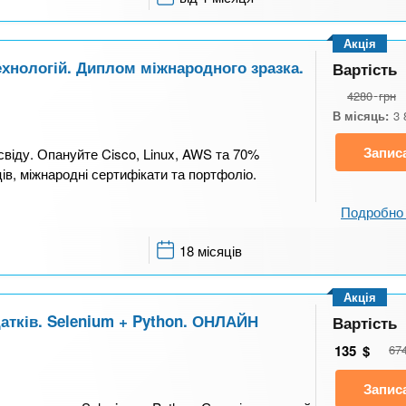
Акція
ехнологій. Диплом міжнародного зразка.
Вартість
4280
грн
В місяць:
3 
Запис
свіду. Опануйте Cisco, Linux, AWS та 70%
ів, міжнародні сертифікати та портфоліо.
Подробно 
18 місяців
Акція
атків. Selenium + Python. ОНЛАЙН
Вартість
135
$
67
Запис