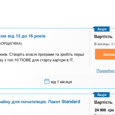
Акція
ом від 13 до 16 років
Вартість
 (БОРЩАГІВКА)
В місяць:
2 
оків. Створіть власні програми та зробіть перші
Запис
ву з топ-10 TIOBE для старту кар'єри в IT.
Подробно 
від 1 місяця
Акція
айну для початківців. Пакет Standard
Вартість
24 900
грн