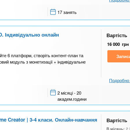
17 занять
O. Індивідуально онлайн
Вартість
16 000
грн
те 6 платформ, створіть контент-план та
Запис
вий модуль з монетизації + індивідуальне
Подробно 
2 місяці - 20
академ.години
e Creator | 3-4 класи. Онлайн-навчання
Вартість
В місяць:
2 