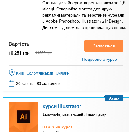
Станьте дизайнером-верстальником за 1,5
місяці. Створюйте макети для друку,
рекламні матеріали та верстайте журнали
в Adobe Photoshop, Illustrator та InDesign.
Диплом + допомога з працевлаштуванням.
Вартість
Записатися
10 251
грн
11390
грн
Подробно о курсе
Київ
Солом'янський
Онлайн
20 занять - 80 ак. години
Акція
Курси Illustrator
Анастасія, навчальний бізнес центр
Набір на курс!