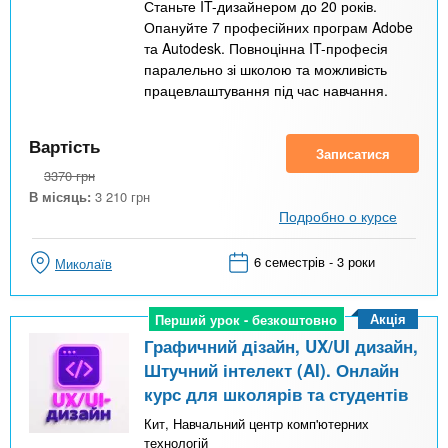
Станьте IT-дизайнером до 20 років.
Опануйте 7 професійних програм Adobe
та Autodesk. Повноцінна IT-професія
паралельно зі школою та можливість
працевлаштування під час навчання.
Вартість
Записатися
3370
грн
В місяць:
3 210
грн
Подробно о курсе
6 семестрів - 3 роки
Миколаїв
Акція
Перший урок - безкоштовно
Перший урок - безкоштовно
Графичний дізайн, UX/UI дизайн,
Штучний інтелект (AI). Онлайн
курс для школярів та студентів
Кит, Навчальний центр комп'ютерних
технологій