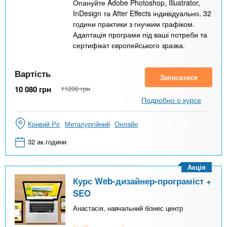
Опануйте Adobe Photoshop, Illustrator,
InDesign та After Effects індивідуально. 32
години практики з гнучким графіком.
Адаптація програми під ваші потреби та
сертифікат європейського зразка.
Вартість
Записатися
10 080
грн
11200
грн
Подробно о курсе
Кривий Ріг
Металургійний
Онлайн
32 ак.години
Акція
Курс Web-дизайнер-програміст +
SEO
Анастасія, навчальний бізнес центр