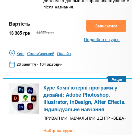
Диплом та допомога з працевлаштуванням
після навчання.
Вартість
Записатися
13 385
грн
14872
грн
Подробно о курсе
Київ
Солом'янський
Онлайн
26 заняття - 104 ак.годин
Акція
Курс Комп'ютерні програми у
дизайні: Adobe Photoshop,
Illustrator, InDesign, After Effects.
Індивідуальне навчання
ПРИВАТНИЙ НАВЧАЛЬНИЙ ЦЕНТР «ВЕДА»
Набір на курс!