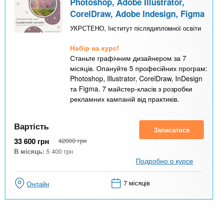
Photoshop, Adobe Illustrator,
CorelDraw, Adobe Indesign, Figma
УКРСТЕНО, Інститут післядипломної освіти
Набір на курс!
Станьте графічним дизайнером за 7
місяців. Опануйте 5 професійних програм:
Photoshop, Illustrator, CorelDraw, InDesign
та Figma. 7 майстер-класів з розробки
рекламних кампаній від практиків.
Вартість
Записатися
33 600
грн
42000
грн
В місяць:
5 400
грн
Подробно о курсе
7 місяців
Онлайн