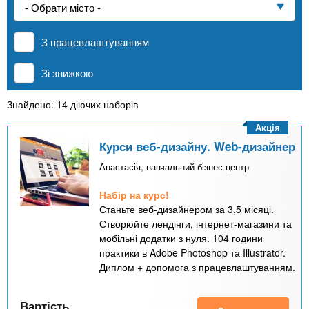
n
е
и
р
Приватні школи
х
t
і
З працевлаштуванням
а
з
л
MBA
а
s
Зі знижкою
у
к
.
л
Знайдено: 14 діючих наборів
Онлайн курси
а
Акція
i
д
Курси веб-дизайну. Web-дизайнер
За кордоном
і
Анастасія, навчальний бізнес центр
n
в
Набір на курс!
Станьте веб-дизайнером за 3,5 місяці.
f
Створюйте лендінги, інтернет-магазини та
мобільні додатки з нуля. 104 години
практики в Adobe Photoshop та Illustrator.
o
Диплом + допомога з працевлаштуванням.
Вартість