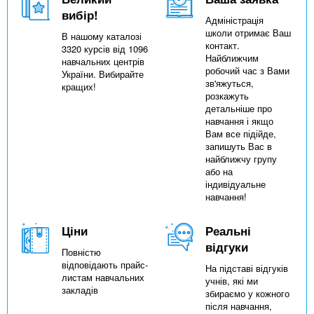
вибір!
Адміністрація
школи отримає Ваш
В нашому каталозі
контакт.
3320 курсів від 1096
Найближчим
навчальних центрів
робочий час з Вами
України. Вибирайте
зв'яжуться,
кращих!
розкажуть
детальніше про
навчання і якщо
Вам все підійде,
запишуть Вас в
найближчу групу
або на
індивідуальне
навчання!
Ціни
Реальні
відгуки
Повністю
відповідають прайс-
На підставі відгуків
листам навчальних
учнів, які ми
закладів
збираємо у кожного
після навчання,