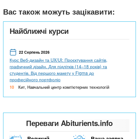
Вас також можуть зацікавити:
Найближчі курси
22 Серпень 2026
Курс Веб-дизайн та UX/UI: Проєктування сайтів,
графичний дізайн. Для підлітків (14–18 років) та
студентів. Від першого макету у Figma до
професійного портфоліо
10
Кит, Навчальний центр комп'ютерних технологій
Переваги Abiturients.info
Великий
Ваша заявка