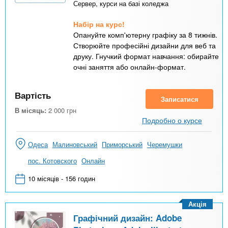
Сервер, курси на базі коледжа
Набір на курс!
Опануйте комп'ютерну графіку за 8 тижнів.
Створюйте професійні дизайни для веб та
друку. Гнучкий формат навчання: обирайте
очні заняття або онлайн-формат.
Вартість
Записатися
В місяць:
2 000
грн
Подробно о курсе
Одеса
Малиновський
Приморський
Черемушки
пос. Котовского
Онлайн
10 місяців - 156 годин
Акція
Графічний дизайн: Adobe