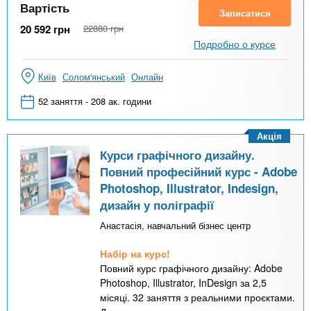
Вартість
Записатися
20 592
грн
22880
грн
Подробно о курсе
Київ
Солом'янський
Онлайн
52 заняття - 208 ак. години
Акція
Курси графічного дизайну.
Повний професійний курс - Adobe
Photoshop, Illustrator, Indesign,
дизайн у поліграфії
Анастасія, навчальний бізнес центр
Набір на курс!
Повний курс графічного дизайну: Adobe
Photoshop, Illustrator, InDesign за 2,5
місяці. 32 заняття з реальними проєктами.