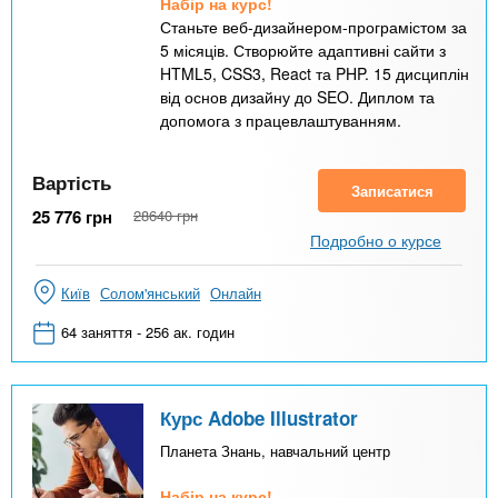
Набір на курс!
Станьте веб-дизайнером-програмістом за
5 місяців. Створюйте адаптивні сайти з
HTML5, CSS3, React та PHP. 15 дисциплін
від основ дизайну до SEO. Диплом та
допомога з працевлаштуванням.
Вартість
Записатися
25 776
грн
28640
грн
Подробно о курсе
Київ
Солом'янський
Онлайн
64 заняття - 256 ак. годин
Курс Adobe Illustrator
Планета Знань, навчальний центр
Набір на курс!