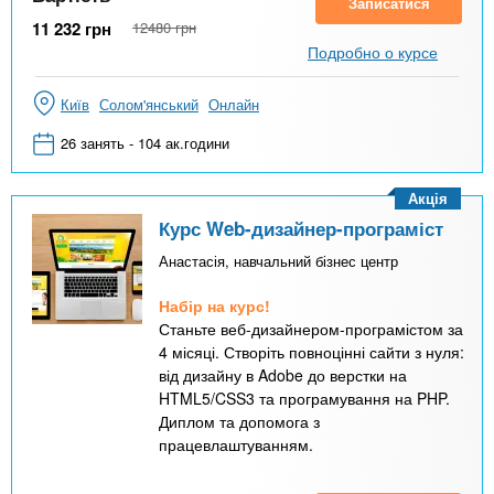
Записатися
11 232
грн
12480
грн
Подробно о курсе
Київ
Солом'янський
Онлайн
26 занять - 104 ак.години
Акція
Курс Web-дизайнер-програміст
Анастасія, навчальний бізнес центр
Набір на курс!
Станьте веб-дизайнером-програмістом за
4 місяці. Створіть повноцінні сайти з нуля:
від дизайну в Adobe до верстки на
HTML5/CSS3 та програмування на PHP.
Диплом та допомога з
працевлаштуванням.