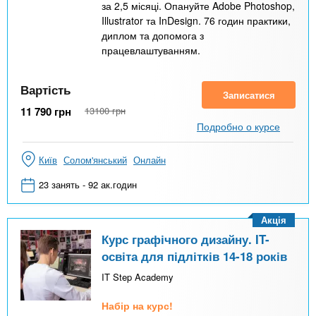
за 2,5 місяці. Опануйте Adobe Photoshop,
Illustrator та InDesign. 76 годин практики,
диплом та допомога з
працевлаштуванням.
Вартість
Записатися
11 790
грн
13100
грн
Подробно о курсе
Київ
Солом'янський
Онлайн
23 занять - 92 ак.годин
Акція
Курс графічного дизайну. IT-
освіта для підлітків 14-18 років
IT Step Academy
Набір на курс!