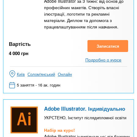
Adobe Illustrator за 3 тижні: від основ до
професійних макетів. Створіть власні
ілюстрації, логотипи та рекламні
матеріали. Диплом та допомога з
працевлаштуванням після навчання.
Вартість
Записатися
4 000
грн
Подробно о курсе
Київ
Солом'янський
Онлайн
5 заняття - 16 ак. годин
Adobe Illustrator. Індивідуально
УКРСТЕНО, Інститут післядипломної освіти
Набір на курс!
Adobe Illustrator індивідуально: від базових