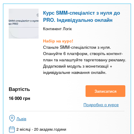
Курс SMM-спеціаліст з нуля до
PRO. Індивідуально онлайн
Континент Логік
Набір на курс!
Станьте SMM-спеціалістом з нуля.
Опануйте 6 платформ, створіть контент-
план та налаштуйте таргетовану рекламу.
Додатковий модуль з монетизації +
індивідуальне навчання онлайн.
Вартість
Записатися
16 000
грн
Подробно о курсе
Львів
2 місяці - 20 академ.години