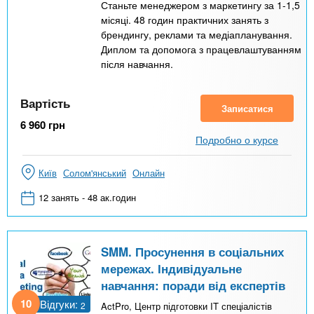
Станьте менеджером з маркетингу за 1-1,5
місяці. 48 годин практичних занять з
брендингу, реклами та медіапланування.
Диплом та допомога з працевлаштуванням
після навчання.
Вартість
Записатися
6 960
грн
Подробно о курсе
Київ
Солом'янський
Онлайн
12 занять - 48 ак.годин
SMM. Просунення в соціальних
мережах. Індивідуальне
навчання: поради від експертів
10
Відгуки:
2
ActPro, Центр підготовки IT спеціалістів