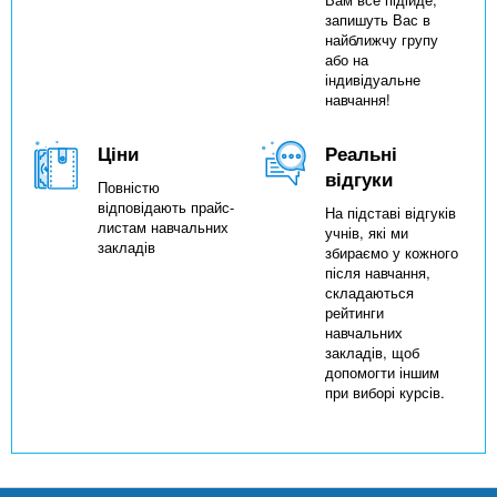
запишуть Вас в
найближчу групу
або на
індивідуальне
навчання!
Ціни
Реальні
відгуки
Повністю
відповідають прайс-
На підставі відгуків
листам навчальних
учнів, які ми
закладів
збираємо у кожного
після навчання,
складаються
рейтинги
навчальних
закладів, щоб
допомогти іншим
при виборі курсів.