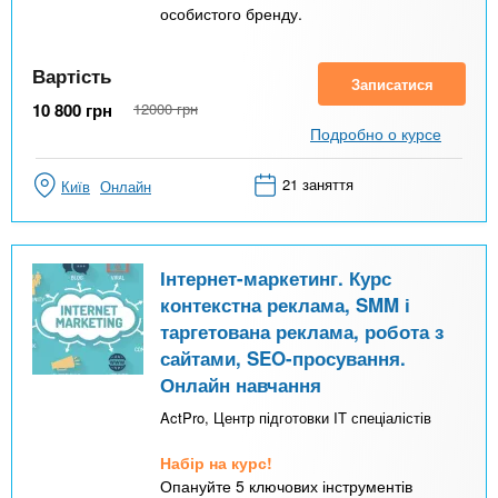
особистого бренду.
Вартість
Записатися
10 800
грн
12000
грн
Подробно о курсе
21 заняття
Київ
Онлайн
Інтернет-маркетинг. Курс
контекстна реклама, SMM і
таргетована реклама, робота з
сайтами, SEO-просування.
Онлайн навчання
ActPro, Центр підготовки IT спеціалістів
Набір на курс!
Опануйте 5 ключових інструментів