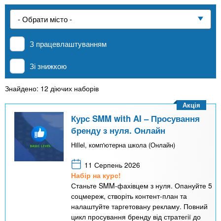
n
е
и
р
Приватні школи
х
t
і
а
з
л
З працевлаштуванням
MBA
а
s
у
к
Зі знижкою
.
л
Онлайн курси
а
Знайдено: 12 діючих наборів
i
д
Акція
За кордоном
і
Курс SMM with AI – Просування
n
бренду з нуля. Онлайн
в
Hillel, комп'ютерна школа (Онлайн)
f
11 Серпень 2026
Набір на курс!
o
Станьте SMM-фахівцем з нуля. Опануйте 5
соцмереж, створіть контент-план та
налаштуйте таргетовану рекламу. Повний
цикл просування бренду від стратегії до