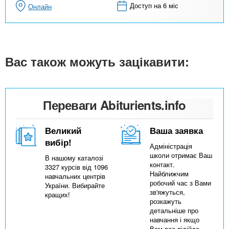
Доступ на 6 міс
Онлайн
Вас також можуть зацікавити:
Переваги Abiturients.info
Великий
Ваша заявка
вибір!
Адміністрація
школи отримає Ваш
В нашому каталозі
контакт.
3327 курсів від 1096
Найближчим
навчальних центрів
робочий час з Вами
України. Вибирайте
зв'яжуться,
кращих!
розкажуть
детальніше про
навчання і якщо
Вам все підійде,