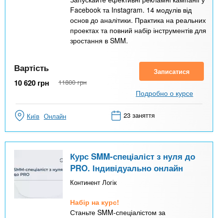
Facebook та Instagram. 14 модулів від
основ до аналітики. Практика на реальних
проектах та повний набір інструментів для
зростання в SMM.
Вартість
Записатися
10 620
грн
11800
грн
Подробно о курсе
23 заняття
Київ
Онлайн
Курс SMM-спеціаліст з нуля до
PRO. Індивідуально онлайн
Континент Логік
Набір на курс!
Станьте SMM-спеціалістом за