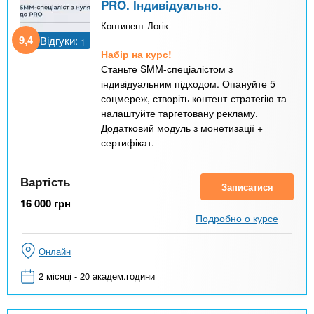
PRO. Індивідуально.
Континент Логік
9,4
Відгуки:
1
Набір на курс!
Станьте SMM-спеціалістом з
індивідуальним підходом. Опануйте 5
соцмереж, створіть контент-стратегію та
налаштуйте таргетовану рекламу.
Додатковий модуль з монетизації +
сертифікат.
Вартість
Записатися
16 000
грн
Подробно о курсе
Онлайн
2 місяці - 20 академ.години