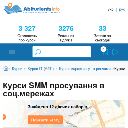
A
П
Д
е
укр
|
рус
о
b
р
в
е
3 327
3276
33
й
і
i
т
д
Оголошень
Реальних
Заявки за
и
про курси
відгуків
сьогодні
н
д
t
0
о
и
о
к
u
с
В
Н
Абітурієнту
Головна
Курси 
Курси
Курси IT (АйТі)
Курси маркетингу та реклами
»
»
»
»
н
и
о
а
r
є
в
Курси SMM просування в
в
ЗВО (ВНЗ)
т
н
соц.мережах
у
ч
i
о
т
г
а
Коледжі
о
Знайдено 12 діючих наборів
л
e
м
ь
а
Курси
Показати карту
т
н