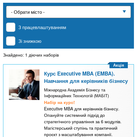
n
е
и
р
Приватні школи
х
t
і
а
з
л
З працевлаштуванням
MBA
а
s
у
к
Зі знижкою
.
л
Онлайн курси
а
Знайдено: 1 діючих наборів
i
д
Акція
За кордоном
і
Курс Executive MBA (EMBA).
n
Навчання для керівників бізнесу
в
Міжнародна Академія Бізнесу та
Інформаційних Технологій (МАБІТ)
f
Набір на курс!
Executive MBA для керівників бізнесу.
o
Опануйте системний підхід до
стратегічного управління за 6 модулів.
Магістерський ступінь та практичний
проєкт з масштабування компанії.