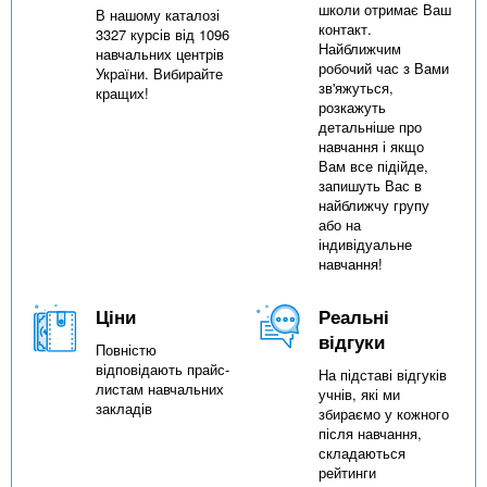
школи отримає Ваш
В нашому каталозі
контакт.
3327 курсів від 1096
Найближчим
навчальних центрів
робочий час з Вами
України. Вибирайте
зв'яжуться,
кращих!
розкажуть
детальніше про
навчання і якщо
Вам все підійде,
запишуть Вас в
найближчу групу
або на
індивідуальне
навчання!
Ціни
Реальні
відгуки
Повністю
відповідають прайс-
На підставі відгуків
листам навчальних
учнів, які ми
закладів
збираємо у кожного
після навчання,
складаються
рейтинги