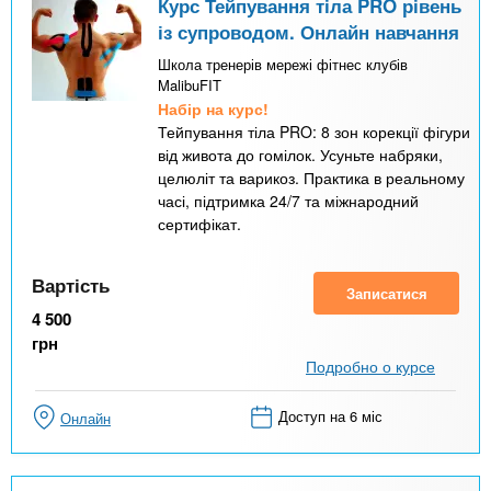
Курс Тейпування тіла PRO рівень
із супроводом. Онлайн навчання
Школа тренерів мережі фітнес клубів
MalibuFIT
Набір на курс!
Тейпування тіла PRO: 8 зон корекції фігури
від живота до гомілок. Усуньте набряки,
целюліт та варикоз. Практика в реальному
часі, підтримка 24/7 та міжнародний
сертифікат.
Вартість
Записатися
4 500
грн
Подробно о курсе
Доступ на 6 міс
Онлайн