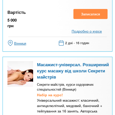
Вартість
Записатися
5 000
грн
Подробно о курсе
2 дні - 16 годин
Вінниця
Масажист-універсал. Розширений
курс масажу від школи Секрети
майстрів
Секрети майстрів, курси оздоровчих
спеціальностей (Вінниця)
Набір на курс!
Універсальний масажист: класичний,
антицелюлітний, медовий, баночний +
тейпування за 16 занять. Авторська