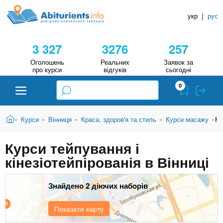
A
П
Д
е
укр
|
рус
о
b
р
в
е
3 327
3276
257
й
і
i
т
д
Оголошень
Реальних
Заявок за
и
про курси
відгуків
сьогодні
н
д
t
0
о
и
о
к
u
с
В
Н
Абітурієнту
Головна
Ку
Курси
Вінниця
Краса, здоров'я та стиль
Курси масажу
»
»
»
»
»
н
и
о
а
r
є
в
Курси тейпування і
в
ЗВО (ВНЗ)
т
н
кінезіотейпірованія в Вінниці
у
ч
i
о
т
г
а
Коледжі
о
Знайдено 2 діючих наборів
л
e
м
ь
а
Курси
Показати карту
т
н