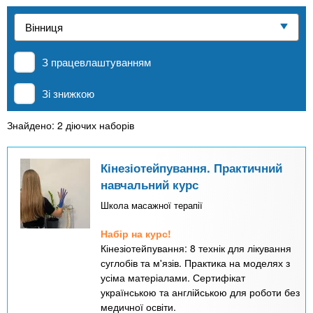
n
е
и
р
Приватні школи
х
t
і
а
з
л
З працевлаштуванням
MBA
а
s
у
к
Зі знижкою
.
л
Онлайн курси
а
Знайдено: 2 діючих наборів
i
д
За кордоном
і
Кінезіотейпування. Практичний
n
навчальний курс
в
Школа масажної терапії
f
Набір на курс!
Кінезіотейпування: 8 технік для лікування
o
суглобів та м'язів. Практика на моделях з
усіма матеріалами. Сертифікат
українською та англійською для роботи без
медичної освіти.