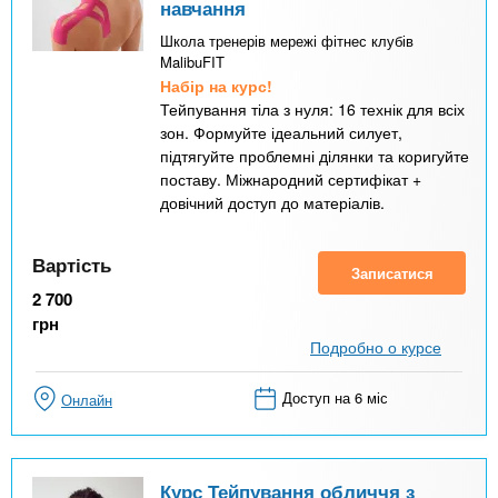
навчання
Школа тренерів мережі фітнес клубів
MalibuFIT
Набір на курс!
Тейпування тіла з нуля: 16 технік для всіх
зон. Формуйте ідеальний силует,
підтягуйте проблемні ділянки та коригуйте
поставу. Міжнародний сертифікат +
довічний доступ до матеріалів.
Вартість
Записатися
2 700
грн
Подробно о курсе
Доступ на 6 міс
Онлайн
Курс Тейпування обличчя з