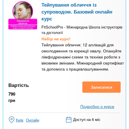
Тейпування обличчя із
супроводом. Базовий онлайн
курс
FitSchoolPro - Міжнародна Школа інструкторів
та дієтології
Набір на курс!
Тейпування обличчя: 12 аплікацій для
омолодження та корекції овалу. Опануйте
лімфодренажні схеми та техніки роботи з
віковими змінами. Міжнародний сертифікат
та допомога з працевлаштуванням.
Вартість
Записатися
790
грн
Подробно о курсе
Доступ на 6 міс
Київ
Онлайн