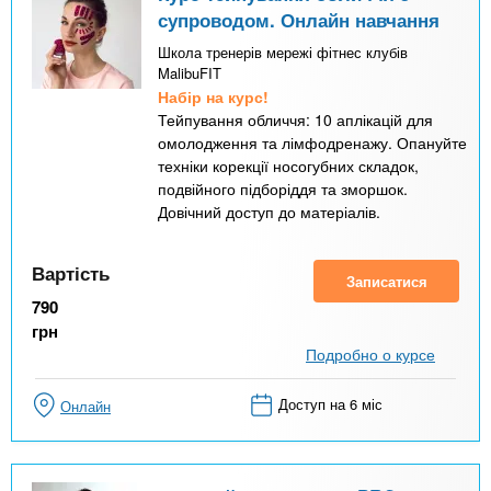
супроводом. Онлайн навчання
Школа тренерів мережі фітнес клубів
MalibuFIT
Набір на курс!
Тейпування обличчя: 10 аплікацій для
омолодження та лімфодренажу. Опануйте
техніки корекції носогубних складок,
подвійного підборіддя та зморшок.
Довічний доступ до матеріалів.
Вартість
Записатися
790
грн
Подробно о курсе
Доступ на 6 міс
Онлайн