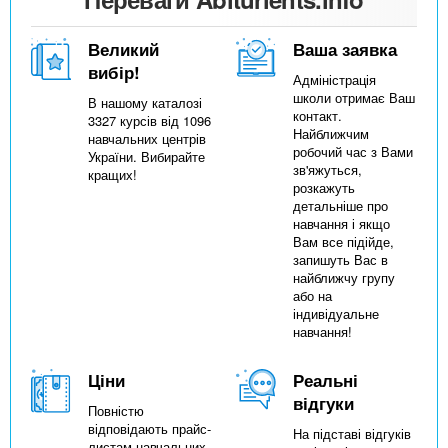
Великий
Ваша заявка
вибір!
Адміністрація
школи отримає Ваш
В нашому каталозі
контакт.
3327 курсів від 1096
Найближчим
навчальних центрів
робочий час з Вами
України. Вибирайте
зв'яжуться,
кращих!
розкажуть
детальніше про
навчання і якщо
Вам все підійде,
запишуть Вас в
найближчу групу
або на
індивідуальне
навчання!
Ціни
Реальні
відгуки
Повністю
відповідають прайс-
На підставі відгуків
листам навчальних