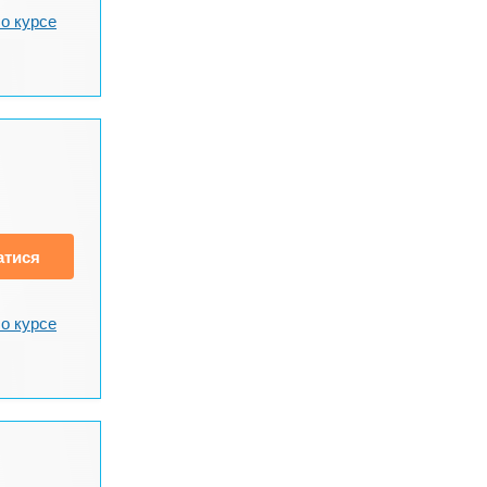
о курсе
атися
о курсе