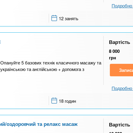
Подробно 
12 занять
ж
Вартість
8 000
грн
 Опануйте 5 базових технік класичного масажу та
 українською та англійською + допомога з
Запис
Подробно 
18 годин
ий/оздоровчий та релакс масаж
Вартість