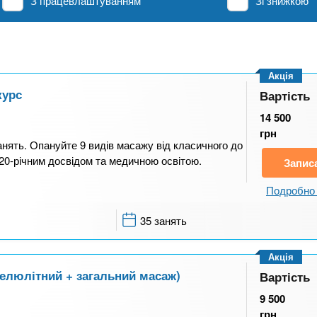
З працевлаштуванням
Зі знижкою
Акція
курс
Вартість
14 500
грн
нять. Опануйте 9 видів масажу від класичного до
20-річним досвідом та медичною освітою.
Запис
Подробно 
35 занять
Акція
целюлітний + загальний масаж)
Вартість
9 500
грн