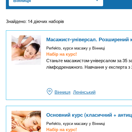
n
т
и
е
х
t
р
з
і
Знайдено: 14 діючих наборів
а
а
s
л
к
Масажист-універсал. Розширений 
у
л
.
Perfekto, курси масажу у Вінниці
а
Набір на курс!
д
Станьте масажистом-універсалом за 35 за
i
лімфодренажного. Навчання у експерта з 
і
в
n
Вінниця
Ленінський
f
o
Основний курс (класичний + анти
Perfekto, курси масажу у Вінниці
Набір на курс!