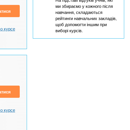
ми збираємо у кожного після
атися
навчання, складаються
рейтинги навчальних закладів,
щоб допомогти іншим при
о курсе
виборі курсів.
атися
о курсе