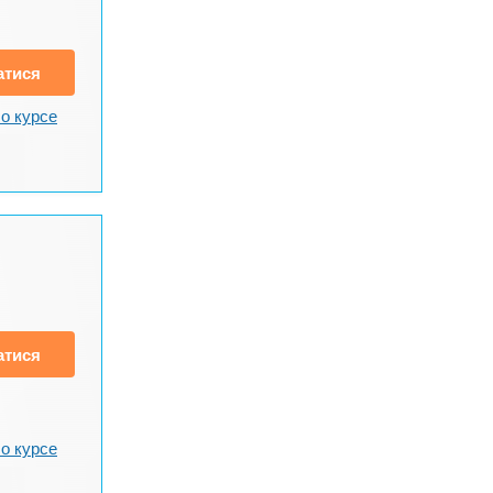
атися
о курсе
атися
о курсе