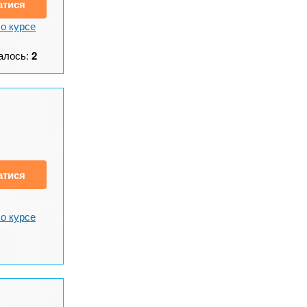
атися
о курсе
алось:
2
атися
о курсе