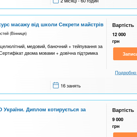
2 місяці - 60 годин
курс масажу від школи Секрети майстрів
Вартість
стей (Вінниця)
12 000
грн
целюлітний, медовий, баночний + тейпування за
 Сертифікат двома мовами + довічна підтримка
Запис
Подробно 
16 занять
О України. Диплом котирується за
Вартість
9 000
грн