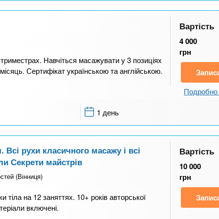
Вартість
4 000
грн
х триместрах. Навчіться масажувати у 3 позиціях
/місяць. Сертифікат українською та англійською.
Запис
Подробно 
1 день
 Всі рухи класичного масажу і всі
Вартість
оли Секрети майстрів
10 000
стей (Вінниця)
грн
ки тіла на 12 заняттях. 10+ років авторської
Запис
теріали включені.