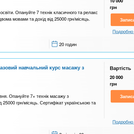
10 000
грн
світи. Опануйте 7 технік класичного та релакс
двома мовами та дохід від 25000 грн/місяць.
Запис
Подробно 
20 годин
азовий навчальний курс масажу з
Вартість
20 000
грн
ня. Опануйте 7+ технік масажу з
Запис
 25000 грн/місяць. Сертифікат українською та
Подробно 