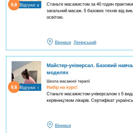
Станьте масажистом за 40 годин практики
9,8
Відгуки:
8
загальний масаж. 5 базових технік від ви
освітою.
Вінниця
Ленінський
Майстер-універсал. Базовий навч
моделях
Школа масажної терапії
9,8
Набір на курс!
Відгуки:
1
Станьте масажистом-універсалом з 5 вид
керівництвом лікарів. Сертифікат українсь
Вінниця