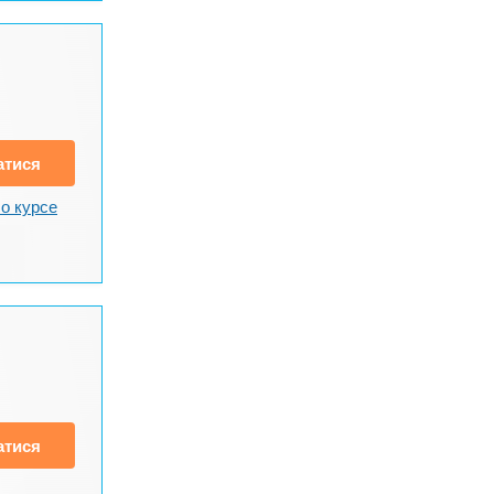
атися
о курсе
атися