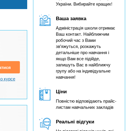
України. Вибирайте кращих!
Ваша заявка
Адміністрація школи отримає
Ваш контакт. Найближчим
робочий час з Вами
зв'яжуться, розкажуть
детальніше про навчання і
якщо Вам все підійде,
запишуть Вас в найближчу
атися
групу або на індивідуальне
навчання!
о курсе
Ціни
Повністю відповідають прайс-
листам навчальних закладів
Реальні відгуки
На підставі відгуків учнів, які