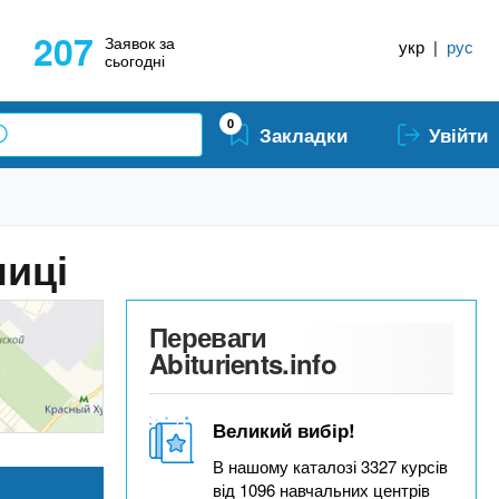
207
Заявок за
укр
|
рус
сьогодні
0
Закладки
Увійти
ниці
Переваги
Abiturients.info
Великий вибір!
В нашому каталозі 3327 курсів
від 1096 навчальних центрів