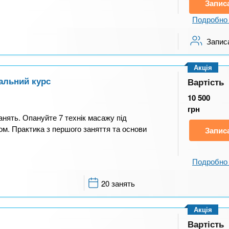
Запис
Подробно 
Запис
Акція
альний курс
Вартість
10 500
грн
нять. Опануйте 7 технік масажу під
ом. Практика з першого заняття та основи
Запис
Подробно 
20 занять
Акція
Вартість