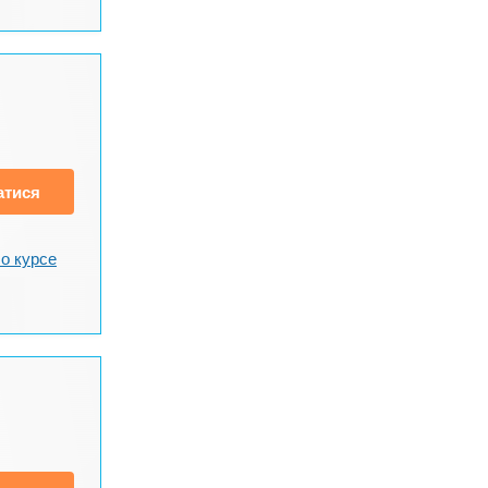
атися
о курсе