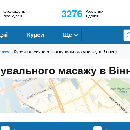
7
3276
Оголошень
Реальних
про курси
відгуків
джі
Курси
Ще
сажу
Курси класичного та лікувального масажу в Вінниці
»
кувального масажу в Він