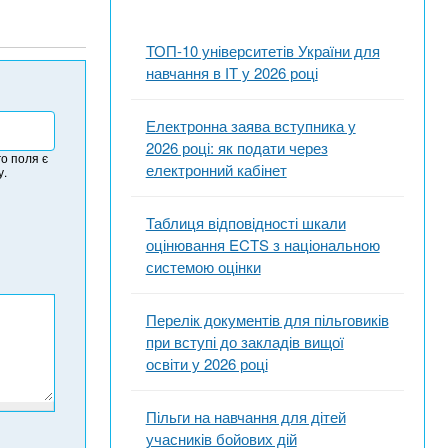
ТОП-10 університетів України для
навчання в ІТ у 2026 році
Електронна заява вступника у
2026 році: як подати через
о поля є
електронний кабінет
у.
Таблиця відповідності шкали
оцінювання ECTS з національною
системою оцінки
Перелік документів для пільговиків
при вступі до закладів вищої
освіти у 2026 році
Пільги на навчання для дітей
учасників бойових дій