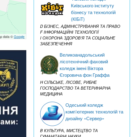
Київського інституту
бізнесу та технологій
(КІБіТ)
D БІЗНЕС, АДМІНІСТРУВАННЯ ТА ПРАВО
F ІНФОРМАЦІЙНІ ТЕХНОЛОГІЇ
p data ©
Google
I ОХОРОНА ЗДОРОВ’Я ТА СОЦІАЛЬНЕ
ЗАБЕЗПЕЧЕННЯ
Великоанадольський
лісотехнічний фаховий
коледж імені Віктора
Єгоровича фон Граффа
H СІЛЬСЬКЕ, ЛІСОВЕ, РИБНЕ
ГОСПОДАРСТВО ТА ВЕТЕРИНАРНА
МЕДИЦИНА
Одеський коледж
комп’ютерних технологій та
дизайну «Сервер»
B КУЛЬТУРА, МИСТЕЦТВО ТА
ГУМАНІТАРНІ НАУКИ