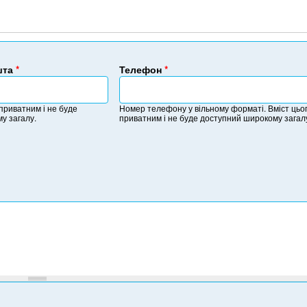
шта
*
Телефон
*
Н
о
 приватним і не буде
Номер телефону у вільному форматі. Вміст цьог
м
у загалу.
приватним і не буде доступний широкому загал
е
р
т
е
л
е
ф
о
н
у