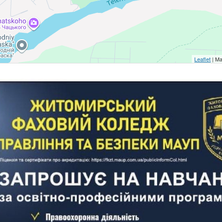
Leaflet
| Ma