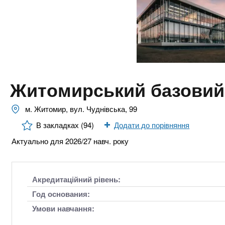
n
т
и
е
х
t
р
з
і
а
а
s
л
к
у
л
.
Житомирський базовий
а
д
i
м. Житомир, вул. Чуднівська, 99
і
В закладках (94)
Додати до порівняння
в
n
Актуально для 2026/27 навч. року
f
Акредитаційний рівень:
o
Год основания:
Умови навчання: