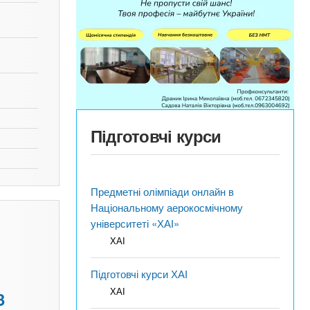
Підготовчі курси
Предметні олімпіади онлайн в
Національному аерокосмічному
університеті «ХАІ»
ХАІ
Підготовчі курси ХАІ
ХАІ
3