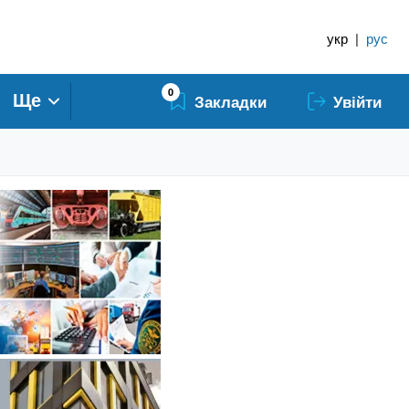
укр
|
рус
0
Ще
Закладки
Увійти