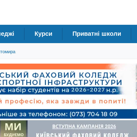
леджі
Курси
Приватні школи
итомира