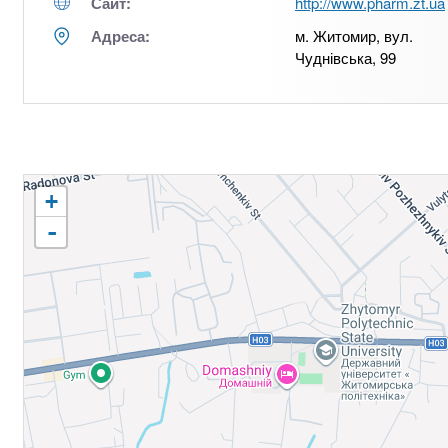
Сайт:
http://www.pharm.zt.ua
Адреса:
м. Житомир, вул.
Чуднівська, 99
+
-