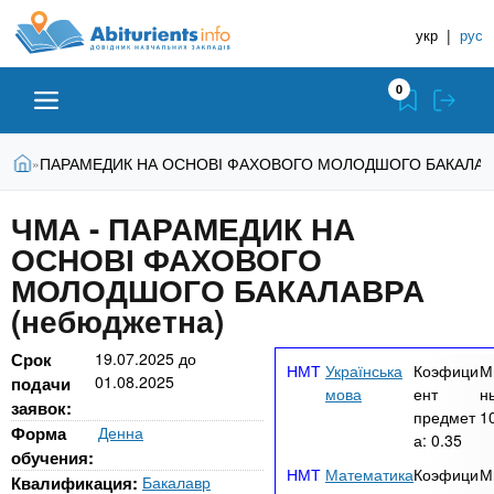
A
П
Д
е
укр
|
рус
о
b
р
в
е
0
й
і
i
т
д
и
В
Абітурієнту
Головна
ПАРАМЕДИК НА ОСНОВІ ФАХОВОГО МОЛОДШОГО БАКАЛАВР
»
н
д
t
и
о
и
є
ЧМА - ПАРАМЕДИК НА
о
ЗВО (ВНЗ)
т
к
u
с
ОСНОВІ ФАХОВОГО
у
Н
н
т
МОЛОДШОГО БАКАЛАВРА
о
а
Коледжі
r
(небюджетна)
в
в
н
ч
i
о
Срок
19.07.2025
до
Курси
Українська
Коэфици
М
г
01.08.2025
а
подачи
мова
ент
н
о
заявок:
л
предмет
1
e
м
Приватні школи
Форма
Денна
а:
0.35
ь
а
обучения:
т
Математика
Коэфици
М
н
Квалификация:
Бакалавр