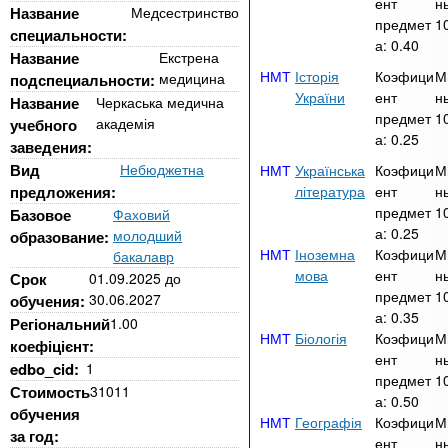
n
MBA
е
ент
н
и
Название
Медсестринство
р
предмет
1
специальности:
х
t
і
а:
0.40
Название
Екстрена
Онлайн курси
а
з
Історія
Коэфици
М
медицина
подспециальности:
л
а
s
України
ент
н
Название
Черкаська медична
у
предмет
1
к
академія
За кордоном
учебного
а:
0.25
заведения:
.
л
Вид
Небюджетна
Українська
Коэфици
М
а
предложения:
література
ент
н
i
д
предмет
1
Базовое
Фаховий
а:
0.25
і
молодший
образование:
Іноземна
Коэфици
М
бакалавр
n
в
мова
ент
н
Срок
01.09.2025
до
предмет
1
30.06.2027
обучения:
f
а:
0.35
Регіональний
1.00
Біологія
Коэфици
М
коефіцієнт:
ент
н
edbo_cid:
1
o
предмет
1
Стоимость
31011
а:
0.50
обучения
Географія
Коэфици
М
за год:
ент
н