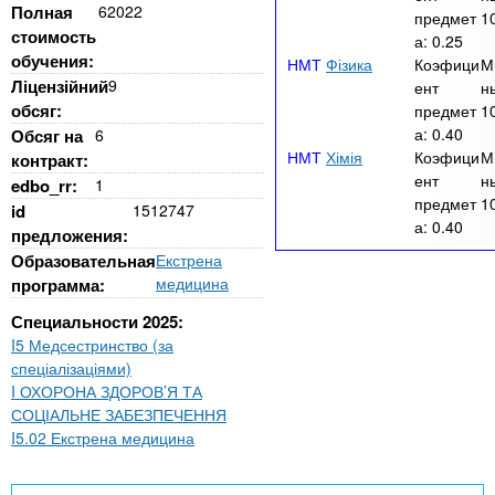
Полная
62022
предмет
1
стоимость
а:
0.25
обучения:
Фізика
Коэфици
М
Ліцензійний
9
ент
н
обсяг:
предмет
1
а:
0.40
Обсяг на
6
Хімія
Коэфици
М
контракт:
ент
н
edbo_rr:
1
предмет
1
id
1512747
а:
0.40
предложения:
Образовательная
Екстрена
медицина
программа:
Специальности 2025:
I5 Медсестринство (за
спеціалізаціями)
I ОХОРОНА ЗДОРОВ’Я ТА
СОЦІАЛЬНЕ ЗАБЕЗПЕЧЕННЯ
I5.02 Екстрена медицина