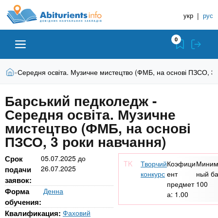
A
П
Д
е
укр
|
рус
о
b
р
в
е
0
й
і
i
т
д
и
В
Абітурієнту
Головна
Середня освіта. Музичне мистецтво (ФМБ, на основі ПЗСО, 3 
»
н
д
t
и
о
и
є
Барський педколедж -
о
ЗВО (ВНЗ)
т
к
u
с
Середня освіта. Музичне
у
Н
н
т
мистецтво (ФМБ, на основі
о
а
Коледжі
r
ПЗСО, 3 роки навчання)
в
в
н
ч
i
о
Срок
05.07.2025
до
Курси
Творчий
Коэфици
Миним
г
26.07.2025
а
подачи
конкурс
ент
ный ба
о
заявок:
л
предмет
100
e
м
Приватні школи
Форма
Денна
а:
1.00
ь
а
обучения:
т
н
Квалификация:
Фаховий