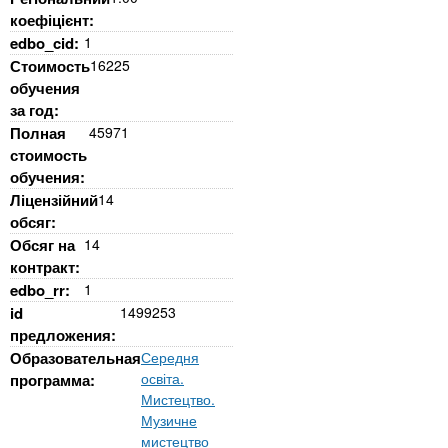
коефіцієнт:
edbo_cid:
1
Стоимость
16225
обучения
за год:
Полная
45971
стоимость
обучения:
Ліцензійний
14
обсяг:
Обсяг на
14
контракт:
edbo_rr:
1
id
1499253
предложения:
Образовательная
Середня
освіта.
программа:
Мистецтво.
Музичне
мистецтво