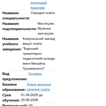
n
MBA
е
молодший
и
р
бакалавр
х
t
і
Название
Середня освіта
Онлайн курси
а
з
специальности:
л
а
s
Название
Мистецтво.
у
Музичне
подспециальности:
к
За кордоном
мистецтво
.
л
Название
Комунальний заклад
а
вищої освіти
учебного
"Барський
i
заведения:
д
гуманітарно-
і
педагогічний коледж
n
в
імені Михайла
Грушевського"
Вид
Основна
f
предложения:
Базовое
Повна загальна
o
середня освіта
образование:
Срок
01.09.2025
до
30.06.2028
обучения:
Регіональний
1.00