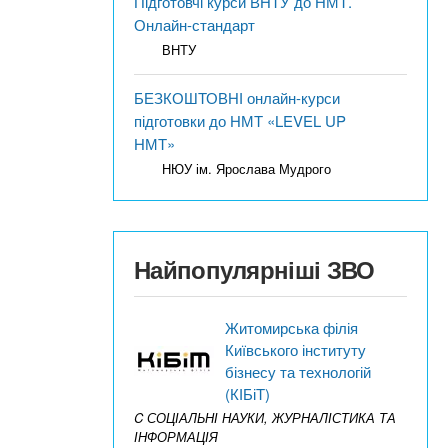
Підготовчі курси ВНТУ до НМТ.
Онлайн-стандарт
ВНТУ
БЕЗКОШТОВНІ онлайн-курси
підготовки до НМТ «LEVEL UP
НМТ»
НЮУ ім. Ярослава Мудрого
Найпопулярніші ЗВО
Житомирська філія
Київського інституту
бізнесу та технологій
(КІБіТ)
C СОЦІАЛЬНІ НАУКИ, ЖУРНАЛІСТИКА ТА
ІНФОРМАЦІЯ