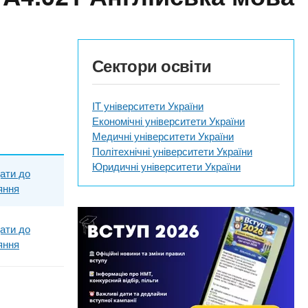
Сектори освіти
IT університети України
Економічні університети України
Медичні університети України
Політехнічні університети України
Юридичні університети України
ати до
яння
ати до
яння