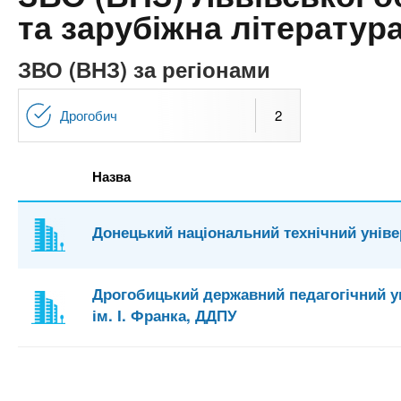
n
т
и
та зарубіжна літератур
е
х
t
р
з
і
ЗВО (ВНЗ) за регіонами
а
а
s
л
к
Дрогобич
2
у
л
.
а
Назва
д
i
і
Донецький національний технічний уніве
в
n
f
Дрогобицький державний педагогічний у
ім. І. Франка, ДДПУ
o