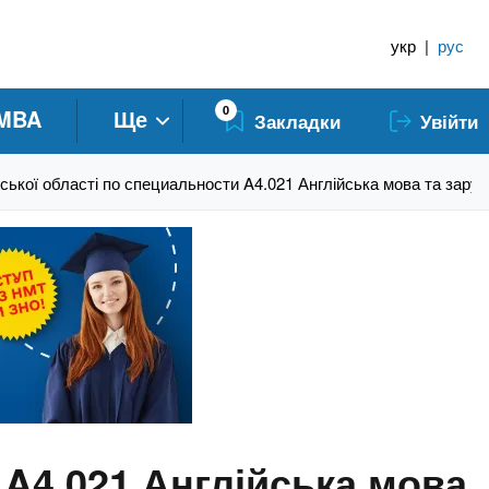
укр
|
рус
0
MBA
Ще
Закладки
Увійти
ської області по специальности A4.021 Англійська мова та заруб
 A4.021 Англійська мова