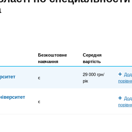
а
Безкоштовне
Середня
навчання
вартість
29 000 грн/
Дод
рситет
є
рік
порівн
ніверситет
Дод
є
порівн