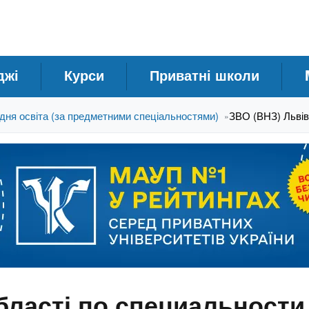
джі
Курси
Приватні школи
дня освіта (за предметними спеціальностями)
ЗВО (ВНЗ) Львів
»
бласті по специальности