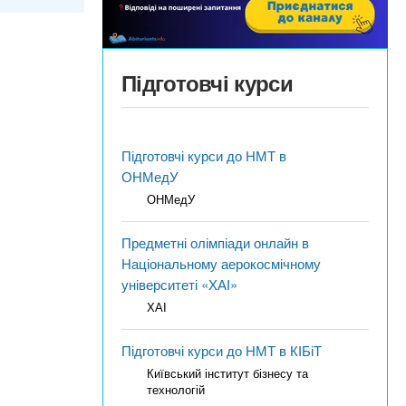
Підготовчі курси
Підготовчі курси до НМТ в
ОНМедУ
ОНМедУ
Предметні олімпіади онлайн в
Національному аерокосмічному
університеті «ХАІ»
ХАІ
Підготовчі курси до НМТ в КІБіТ
Київський інститут бізнесу та
технологій