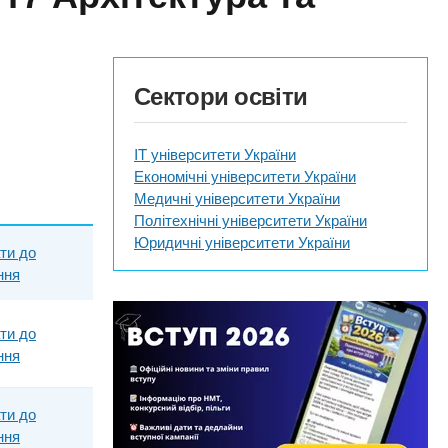
Сектори освіти
IT університети України
Економічні університети України
Медичні університети України
Політехнічні університети України
Юридичні університети України
ти до
ння
ти до
ння
ти до
ння