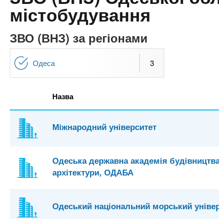
n
т
и
містобудування
е
х
t
р
з
і
ЗВО (ВНЗ) за регіонами
а
а
s
л
к
Одеса
3
у
л
.
а
Назва
д
i
і
Міжнародний університет
в
n
f
Одеська державна академія будівництва
архітектури, ОДАБА
o
Одеський національний морський уніве