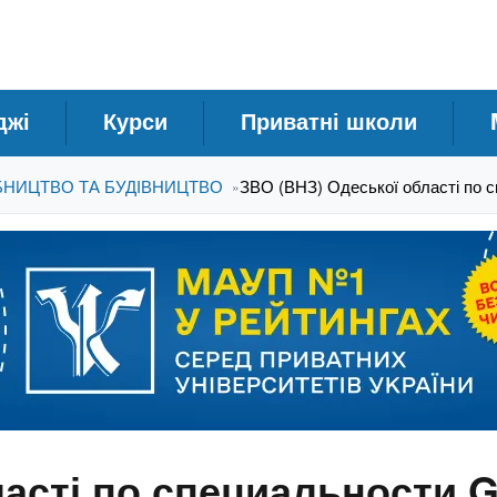
джі
Курси
Приватні школи
БНИЦТВО ТА БУДІВНИЦТВО
ЗВО (ВНЗ) Одеської області по 
»
асті по специальности G