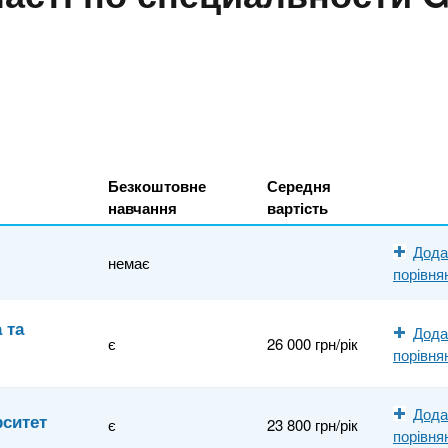
Безкоштовне
Середня
навчання
вартість
Дода
немає
порівня
 та
Дода
є
26 000 грн/рік
порівня
Дода
рситет
є
23 800 грн/рік
порівня