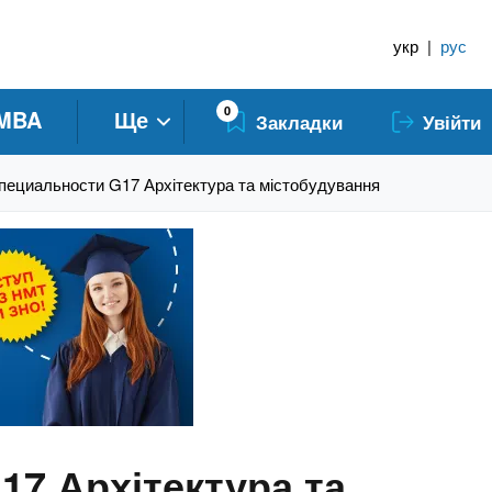
укр
|
рус
0
MBA
Ще
Закладки
Увійти
специальности G17 Архітектура та містобудування
17 Архітектура та