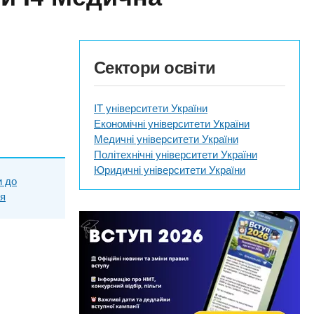
Сектори освіти
IT університети України
Економічні університети України
Медичні університети України
Політехнічні університети України
Юридичні університети України
и до
ня