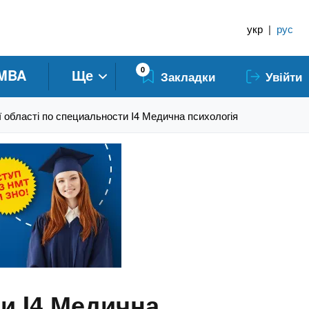
укр
|
рус
0
MBA
Ще
Закладки
Увійти
 області по специальности I4 Медична психологія
и I4 Медична