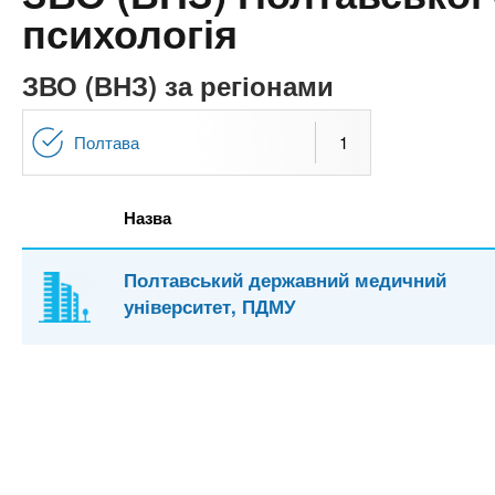
n
т
и
психологія
е
х
t
р
з
і
ЗВО (ВНЗ) за регіонами
а
а
s
л
к
Полтава
1
у
л
.
а
Назва
д
i
і
Полтавський державний медичний
в
n
університет, ПДМУ
f
o