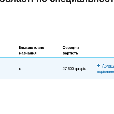
Безкоштовне
Середня
навчання
вартість
Додат
є
27 600 грн/рік
порівнян