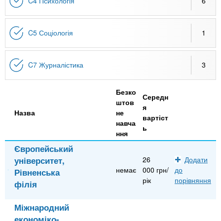
C4 Психологія
6
C5 Соціологія
1
C7 Журналістика
3
Безко
Середн
штов
я
Назва
не
вартіст
навча
ь
ння
Європейський
університет,
26
Додати
немає
000 грн/
до
Рівненська
рік
порівняння
філія
Міжнародний
економіко-