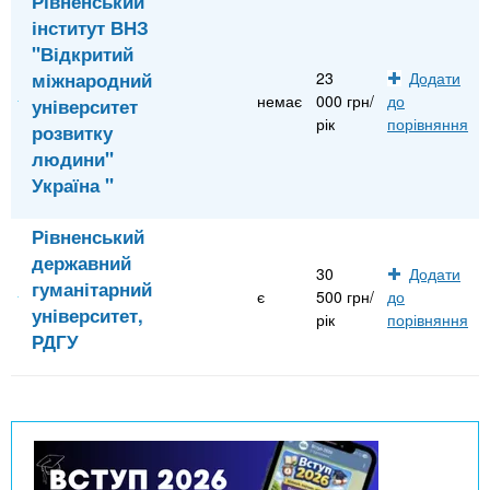
Рівненський
інститут ВНЗ
"Відкритий
міжнародний
23
Додати
немає
000 грн/
до
університет
рік
порівняння
розвитку
людини"
Україна "
Рівненський
державний
30
Додати
гуманітарний
є
500 грн/
до
університет,
рік
порівняння
РДГУ