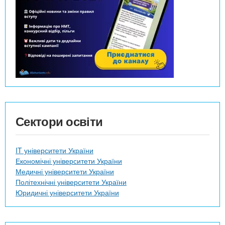
Сектори освіти
IT університети України
Економічні університети України
Медичні університети України
Політехнічні університети України
Юридичні університети України