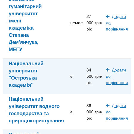
гуманітарний
університет
27
Додати
імені
немає
900 грн/
до
академіка
рік
порівняння
Степана
Дем'янчука,
МЕГУ
Національний
університет
34
Додати
є
500 грн/
до
"Острозька
рік
порівняння
академія"
Національний
університет водного
36
Додати
є
000 грн/
до
господарства та
рік
порівняння
природокористування