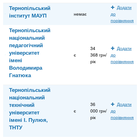
Тернопільський
Додати
немає
до
інститут МАУП
порівняння
Тернопільський
національний
педагогічний
34
Додати
університет
є
368 грн/
до
імені
рік
порівняння
Володимира
Гнатюка
Тернопільський
національний
технічний
36
Додати
є
000 грн/
до
університет
рік
порівняння
імені І. Пулюя,
ТНТУ