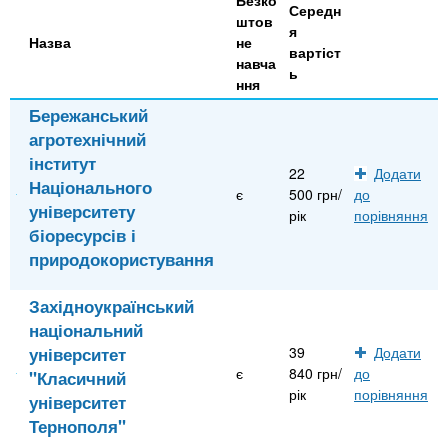
Середн
штов
я
Назва
не
вартіст
навча
ь
ння
Бережанський
агротехнічний
інститут
22
Додати
Національного
є
500 грн/
до
університету
рік
порівняння
біоресурсів і
природокористування
Західноукраїнський
національний
університет
39
Додати
є
840 грн/
до
"Класичний
рік
порівняння
університет
Тернополя"