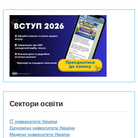
Сектори освіти
IT університети України
Економічні університети України
Медичні університети України