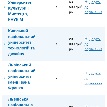
Університет
63
Додати
є
500 грн/
до
Культури і
рік
порівняння
Мистецтв,
КНУКіМ
Київський
національний
20
Додати
університет
є
000 грн/
до
технологій та
рік
порівняння
дизайну
Львівський
національний
Додати
університет
є
до
імені Івана
порівняння
Франка
Львівська
національна
23
Додати