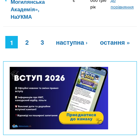
Могилянська
рік
порівняння
Академія»,
НаУКМА
С
2
3
наступна ›
остання »
т
1
о
р
і
н
к
и