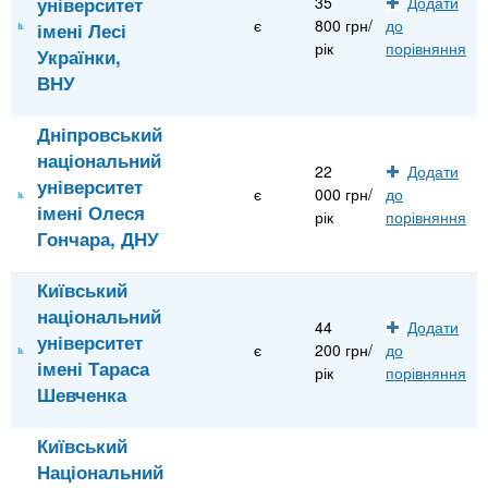
університет
35
Додати
є
800 грн/
до
імені Лесі
рік
порівняння
Українки,
ВНУ
Дніпровський
національний
22
Додати
університет
є
000 грн/
до
імені Олеся
рік
порівняння
Гончара, ДНУ
Київський
національний
44
Додати
університет
є
200 грн/
до
імені Тараса
рік
порівняння
Шевченка
Київський
Національний