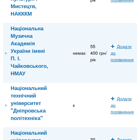
Мистецтв,
НАКККМ
Національна
Музична
Академія
55
Додати
України імені
немає
400 грн/
до
П. І.
рік
порівняння
Чайковського,
НМАУ
Національний
технічний
Додати
університет
є
до
"Дніпровська
порівняння
політехніка"
Національний
університет
30
Додати