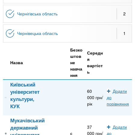
Чернігівська область
2
Чернівецька область
1
Безко
Середн
штов
я
Назва
не
вартіст
навча
ь
ння
Київський
університет
60
Додати
000 грн/
до
культури,
рік
порівняння
КУК
Мукачівський
державний
37
Додати
є
000 грн/
до
університет,