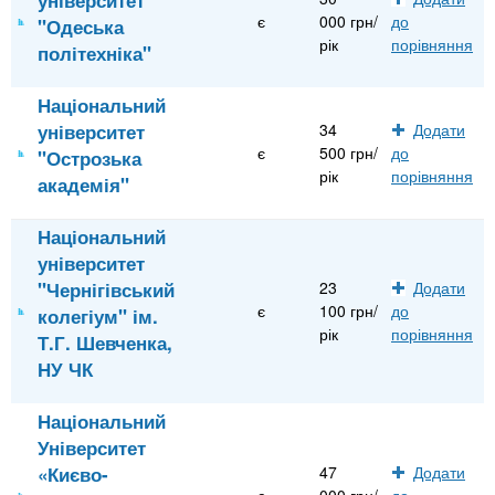
є
000 грн/
до
"Одеська
рік
порівняння
політехніка"
Національний
університет
34
Додати
є
500 грн/
до
"Острозька
рік
порівняння
академія"
Національний
університет
"Чернігівський
23
Додати
є
100 грн/
до
колегіум" ім.
рік
порівняння
Т.Г. Шевченка,
НУ ЧК
Національний
Університет
«Києво-
47
Додати
є
000 грн/
до