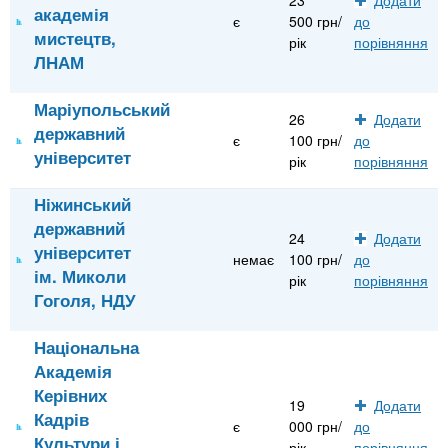
академія
є
500 грн/
до
мистецтв,
рік
порівняння
ЛНАМ
Маріупольський
26
Додати
державний
є
100 грн/
до
університет
рік
порівняння
Ніжинський
державний
24
Додати
університет
немає
100 грн/
до
ім. Миколи
рік
порівняння
Гоголя, НДУ
Національна
Академія
Керівних
19
Додати
Кадрів
є
000 грн/
до
Культури і
рік
порівняння