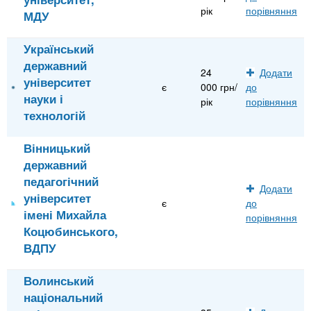
рік
порівняння
МДУ
Український
державний
24
Додати
університет
є
000 грн/
до
науки і
рік
порівняння
технологій
Вінницький
державний
педагогічний
Додати
університет
є
до
імені Михайла
порівняння
Коцюбинського,
ВДПУ
Волинський
національний