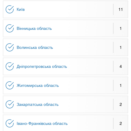
n
MBA
е
и
р
Київ
11
х
t
і
Онлайн курси
а
з
л
а
s
Вінницька область
1
у
к
За кордоном
.
л
Волинська область
1
а
i
д
Дніпропетровська область
4
і
n
в
Житомирська область
1
f
Закарпатська область
2
o
Івано-Франківська область
2