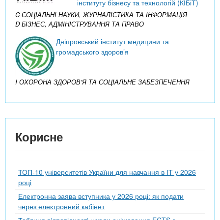
інституту бізнесу та технологій (КІБіТ)
C СОЦІАЛЬНІ НАУКИ, ЖУРНАЛІСТИКА ТА ІНФОРМАЦІЯ
D БІЗНЕС, АДМІНІСТРУВАННЯ ТА ПРАВО
Дніпровський інститут медицини та
громадського здоров’я
I ОХОРОНА ЗДОРОВ’Я ТА СОЦІАЛЬНЕ ЗАБЕЗПЕЧЕННЯ
Корисне
ТОП-10 університетів України для навчання в ІТ у 2026
році
Електронна заява вступника у 2026 році: як подати
через електронний кабінет
Таблиця відповідності шкали оцінювання ECTS з