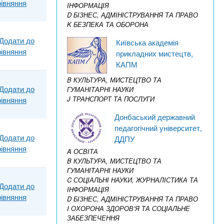
рівняння
ІНФОРМАЦІЯ
D БІЗНЕС, АДМІНІСТРУВАННЯ ТА ПРАВО
K БЕЗПЕКА ТА ОБОРОНА
Додати до
Київська академія
рівняння
прикладних мистецтв,
КАПМ
B КУЛЬТУРА, МИСТЕЦТВО ТА
Додати до
ГУМАНІТАРНІ НАУКИ
J ТРАНСПОРТ ТА ПОСЛУГИ
рівняння
Донбаський державний
педагогічний університет,
Додати до
ДДПУ
рівняння
A ОСВІТА
B КУЛЬТУРА, МИСТЕЦТВО ТА
ГУМАНІТАРНІ НАУКИ
C СОЦІАЛЬНІ НАУКИ, ЖУРНАЛІСТИКА ТА
Додати до
ІНФОРМАЦІЯ
рівняння
D БІЗНЕС, АДМІНІСТРУВАННЯ ТА ПРАВО
I ОХОРОНА ЗДОРОВ’Я ТА СОЦІАЛЬНЕ
ЗАБЕЗПЕЧЕННЯ