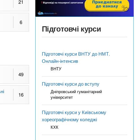
21
6
Підготовчі курси
Підготовчі курси ВНТУ до НМТ.
Онлайн-інтенсив
ВНТУ
49
Підготовчі курси до вступу
ні
Дніпровський гуманітарний
16
університет
Підготовчі курси у Київському
хореографічному коледжі
КХК