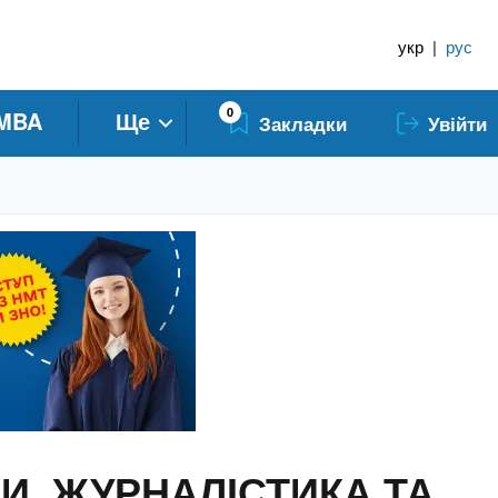
укр
|
рус
0
MBA
Ще
Закладки
Увійти
КИ, ЖУРНАЛІСТИКА ТА