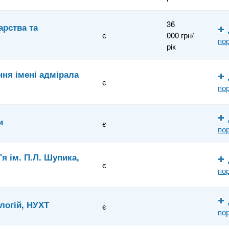
36
арства та
є
000 грн/
по
рік
ня імені адмірала
є
по
и
є
по
я ім. П.Л. Шупика,
є
по
логій, НУХТ
є
по