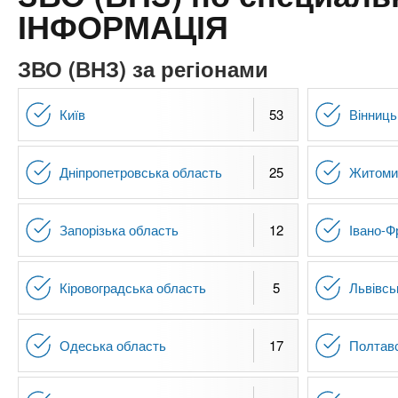
n
т
и
ІНФОРМАЦІЯ
е
х
t
р
з
і
ЗВО (ВНЗ) за регіонами
а
а
s
л
к
Київ
53
Вінниць
у
л
.
а
Дніпропетровська область
25
Житоми
д
i
і
в
Запорізька область
12
Івано-Ф
n
f
Кіровоградська область
5
Львівсь
o
Одеська область
17
Полтав