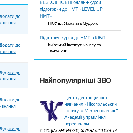
БЕЗКОШТОВНІ онлайн-курси
підготовки до НМТ «LEVEL UP
НМТ»
Додати до
рівняння
НЮУ ім. Ярослава Мудрого
Підготовчі курси до НМТ в КІБіТ
Додати до
Київський інститут бізнесу та
технологій
рівняння
Додати до
Найпопулярніші ЗВО
рівняння
Центр дистанційного
Додати до
навчання «Нікопольський
рівняння
інститут» Міжрегіональної
Академії управління
персоналом
Додати до
C СОЦІАЛЬНІ НАУКИ, ЖУРНАЛІСТИКА ТА