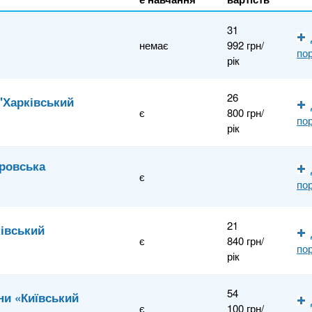
31
немає
992 грн/
по
рік
26
"Харківський
є
800 грн/
по
рік
провська
є
по
21
ківський
є
840 грн/
по
рік
54
ни «Київський
є
100 грн/