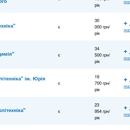
ого
по
рік
30
хніка"
є
000 грн/
по
рік
34
демія"
є
500 грн/
по
рік
19
ітехніка" ім. Юрія
є
700 грн/
по
рік
23
олітехніка"
є
954 грн/
по
рік