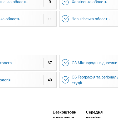
льська область
9
Харківська область
ка область
11
Чернігівська область
тологія
67
C3 Міжнародні відносини
C6 Географія та регіональ
ологія
40
студії
Безкоштовн
Середня
е навчання
вартість