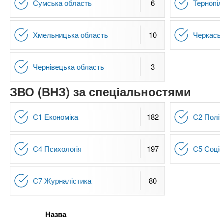
Сумська область
6
Тернопі
Хмельницька область
10
Черкась
Чернівецька область
3
ЗВО (ВНЗ) за спеціальностями
C1 Економіка
182
C2 Полі
C4 Психологія
197
C5 Соці
C7 Журналістика
80
Назва