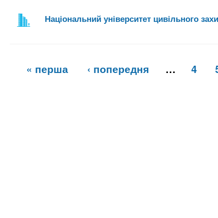
Національний університет цивільного захи
С
« перша
‹ попередня
…
4
т
о
р
і
н
к
и