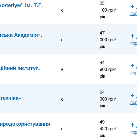
23
олегіум" ім. Т.Г.
є
100 грн/
по
рік
47
нська Академія»,
є
000 грн/
по
рік
44
ційний інститут»
є
900 грн/
по
рік
24
техніка»
є
900 грн/
по
рік
49
природокористування
є
420 грн/
по
рік