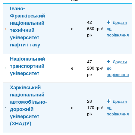
Івано-
Франківський
національний
42
Додати
є
630 грн/
до
технічний
рік
порівняння
університет
нафти і газу
Національний
47
Додати
транспортний
є
200 грн/
до
університет
рік
порівняння
Харківський
національний
автомобільно-
28
Додати
є
170 грн/
до
дорожній
рік
порівняння
університет
(ХНАДУ)