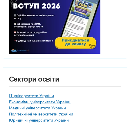
н
к
и
Сектори освіти
IT університети України
Економічні університети України
Медичні університети України
Політехнічні університети України
Юридичні університети України