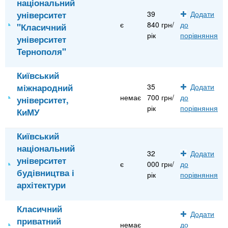
національний
університет
39
Додати
є
840 грн/
до
"Класичний
рік
порівняння
університет
Тернополя"
Київський
міжнародний
35
Додати
немає
700 грн/
до
університет,
рік
порівняння
КиМУ
Київський
національний
32
Додати
університет
є
000 грн/
до
будівництва і
рік
порівняння
архітектури
Класичний
Додати
приватний
немає
до