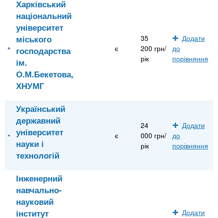
Харківський
національний
університет
міського
35
Додати
є
200 грн/
до
господарства
рік
порівняння
ім.
О.М.Бекетова,
ХНУМГ
Український
державний
24
Додати
університет
є
000 грн/
до
науки і
рік
порівняння
технологій
Інженерний
навчально-
науковий
інститут
Додати