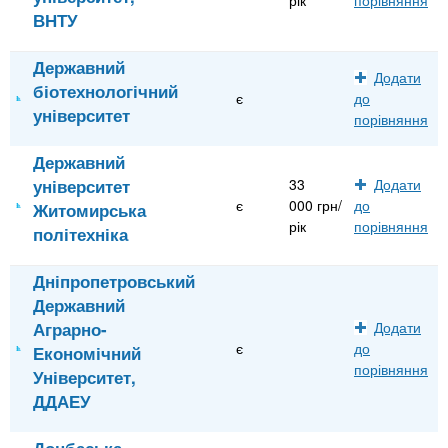
ВНТУ
Державний
Додати
біотехнологічний
є
до
університет
порівняння
Державний
університет
33
Додати
є
000 грн/
до
Житомирська
рік
порівняння
політехніка
Дніпропетровський
Державний
Аграрно-
Додати
є
до
Економічний
порівняння
Університет,
ДДАЕУ
Донбаська