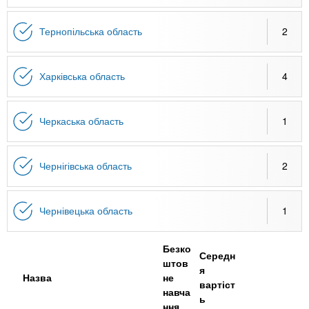
Тернопільська область
2
Харківська область
4
Черкаська область
1
Чернігівська область
2
Чернівецька область
1
Безко
Середн
штов
я
Назва
не
вартіст
навча
ь
ння