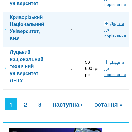
університет
порівняння
Криворізький
Національний
Додати
є
до
Університет,
порівняння
КНУ
Луцький
національний
36
Додати
технічний
є
600 грн/
до
університет,
рік
порівняння
ЛНТУ
С
2
3
наступна ›
остання »
т
1
о
р
і