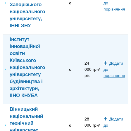
є
до
Запорізького
порівняння
національного
університету,
ІННІ ЗНУ
Інститут
інноваційної
освіти
Київського
24
Додати
національного
є
000 грн/
до
університету
рік
порівняння
будівництва і
архітектури,
ІІНО КНУБА
Вінницький
національний
28
Додати
технічний
є
000 грн/
до
університет,
рік
порівняння