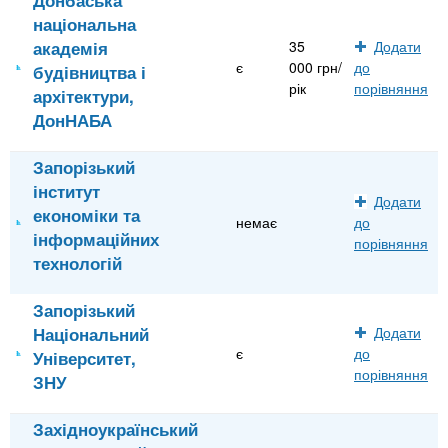
національна
академія
35
Додати
є
000 грн/
до
будівництва і
рік
порівняння
архітектури,
ДонНАБА
Запорізький
інститут
Додати
економіки та
немає
до
інформаційних
порівняння
технологій
Запорізький
Національний
Додати
є
до
Університет,
порівняння
ЗНУ
Західноукраїнський