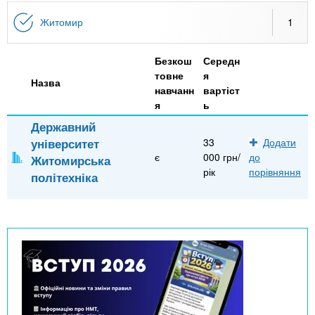
n
MBA
е
и
р
Житомир
1
х
t
і
Онлайн курси
а
з
Безкош
Середн
л
а
s
товне
я
у
Назва
к
За кордоном
навчанн
вартіст
я
ь
.
л
Державний
а
університет
33
Додати
i
д
є
000 грн/
до
Житомирська
і
рік
порівняння
політехніка
n
в
f
o