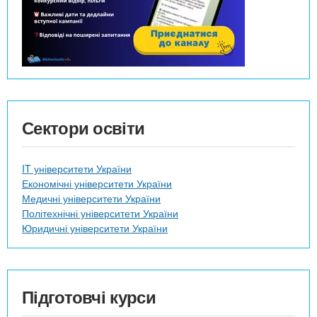
Сектори освіти
IT університети України
Економічні університети України
Медичні університети України
Політехнічні університети України
Юридичні університети України
Підготовчі курси