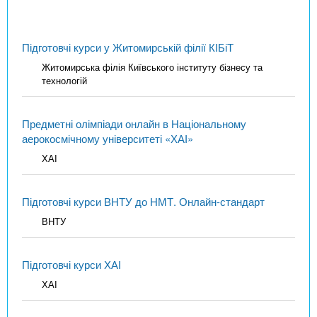
Підготовчі курси у Житомирській філії КІБіТ
Житомирська філія Київського інституту бізнесу та
технологій
Предметні олімпіади онлайн в Національному
аерокосмічному університеті «ХАІ»
ХАІ
Підготовчі курси ВНТУ до НМТ. Онлайн-стандарт
ВНТУ
Підготовчі курси ХАІ
ХАІ