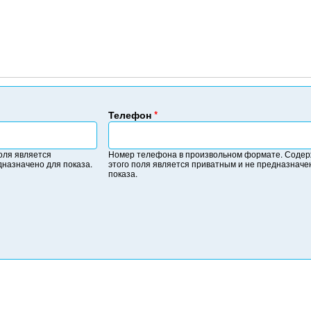
Телефон
*
Н
о
оля является
Номер телефона в произвольном формате. Соде
м
дназначено для показа.
этого поля является приватным и не предназначе
е
показа.
р
т
е
л
е
ф
о
н
а