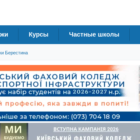
джи
Курсы
Частные школы
и Берестина