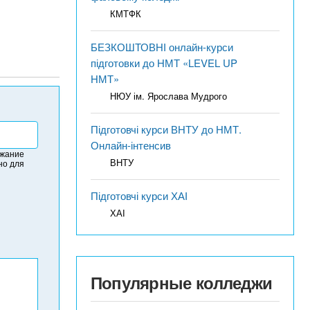
КМТФК
БЕЗКОШТОВНІ онлайн-курси
підготовки до НМТ «LEVEL UP
НМТ»
НЮУ ім. Ярослава Мудрого
Підготовчі курси ВНТУ до НМТ.
Онлайн-інтенсив
ржание
ВНТУ
но для
Підготовчі курси ХАІ
ХАІ
Популярные колледжи