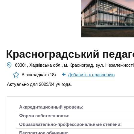
n
е
х
р
з
t
ж
а
а
н
в
s
и
е
ю
д
.
Красноградський педаг
е
н
i
63301, Харківська обл., м. Красноград, вул. Незалежності
и
В закладках (18)
Добавить к сравнению
й
n
Актуально для 2023/24 уч.года.
f
Аккредитационный уровень:
o
Форма собственности:
Образовательно-профессиональные степени:
Бесплатное обучение: