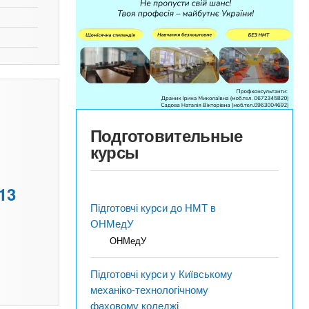
Подготовительные
курсы
13
Підготовчі курси до НМТ в
ОНМедУ
ОНМедУ
Підготовчі курси у Київському
механіко-технологічному
фаховому коледжі