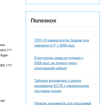
Полезное
ТОП-10 університетів України для
жна
навчання в ІТ у 2026 році
віта (11
 буде
Електронна заява вступника у
2026 році: як подати через
095-177-
електронний кабінет
Таблиця відповідності шкали
оцінювання ECTS з національною
системою оцінки
ь ще
Перелік документів для пільговиків