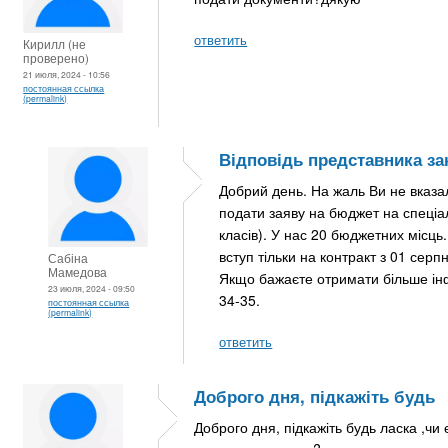
ответить
Кирилл (не
проверено)
21 июля, 2024 - 10:56
постоянная ссылка
(permalink)
Відповідь представника за
Добрий день. На жаль Ви не вказал
подати заяву на бюджет на спеціал
класів). У нас 20 бюджетних місць
вступ тільки на контракт з 01 серп
Сабіна
Мамедова
Якщо бажаєте отримати більше інф
23 июля, 2024 - 09:50
34-35.
постоянная ссылка
(permalink)
ответить
Доброго дня, підкажіть будь
Доброго дня, підкажіть будь ласка ,чи 