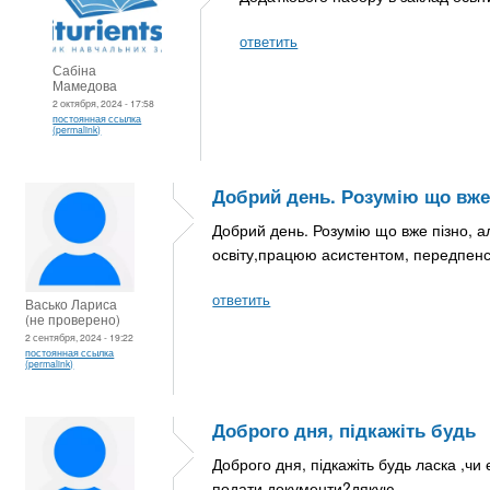
ответить
Сабіна
Мамедова
2 октября, 2024 - 17:58
постоянная ссылка
(permalink)
Добрий день. Розумію що вж
Добрий день. Розумію що вже пізно, а
освіту,працюю асистентом, передпенсі
ответить
Васько Лариса
(не проверено)
2 сентября, 2024 - 19:22
постоянная ссылка
(permalink)
Доброго дня, підкажіть будь
Доброго дня, підкажіть будь ласка ,чи 
подати документи?дякую