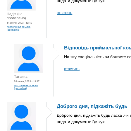
подати документи?дякую
ответить
Надія (не
проверено)
14 июля, 2023 - 12:40
постоянная ссылка
(permalink)
Відповідь приймальної ком
На яку спеціальність ви бажаєте вс
ответить
Татьяна
28 июля, 2023 - 13:37
постоянная ссылка
(permalink)
Доброго дня, підкажіть будь
Доброго дня, підкажіть будь ласка ,чи 
подати документи?дякую