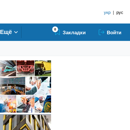
укр
|
рус
0
Ещё
Закладки
Войти