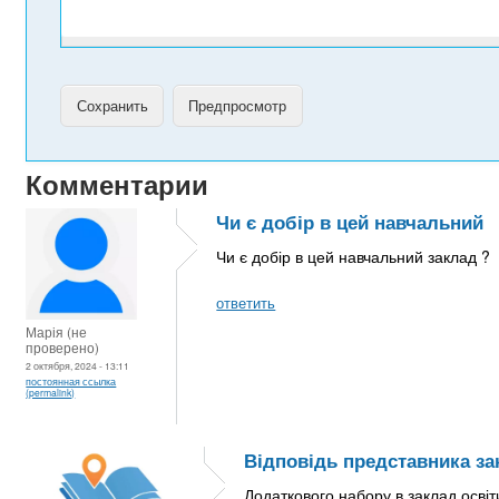
Комментарии
Чи є добір в цей навчальний
Чи є добір в цей навчальний заклад ?
ответить
Марія (не
проверено)
2 октября, 2024 - 13:11
постоянная ссылка
(permalink)
Відповідь представника за
Додаткового набору в заклад освіт