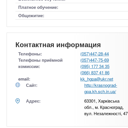
Платное обучение:
Общежитие:
Контактная информация
Телефоны:
(057)447-28-44
Телефоны приёмной
(057)447-75-69
комиссии:
(095) 177 34 35
(066) 837 41 86
email:
kk_hgpa@ukr.net
Сайт:
http://krasnograd-
gpa.kh.sch.in.ua/
Адрес:
63301, Харківська
обл., м. Красноград,
вул. Незалежності, 47