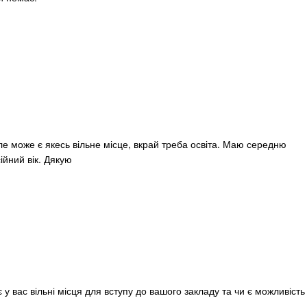
е
ле може є якесь вільне місце, вкрай треба освіта. Маю середню
йний вік. Дякую
є у вас вільні місця для вступу до вашого закладу та чи є можливіст