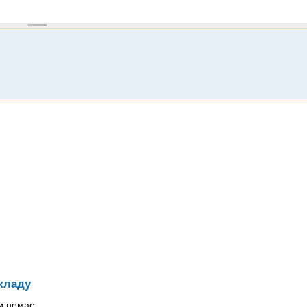
кладу
и немає.