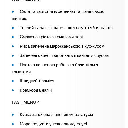
Салат з картоплі із зеленню та італійською
шинкою
Теплий салат зі спаржі, шпинату та яйця-пашот
Смажена тріска з томатами чері
Риба запечена марокканською з кус-кусом
Запечені свинячі відбивні з пікантним соусом
Паста з копченою рибою та базиліком з
томатами
Швидкий тірамісу
Крем-сода напій
FAST MENU 4
Курка запечена з овочевим рататуєм
Морепродукти у кокосовому соусі