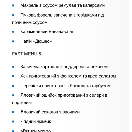
Макрель з соусом ремулад та каперсами
Річкова форель запечена з горішками під
гірчичним соусом
Карамельний Банана-спліт
Напій «Дюшес»
FAST MENU 5
Запечена картопля з чеддером та беконом
Хек приготований з фенхелем та крес-салатом
Перепілки приготовані з броколі та гарбузом
Яловичий ошийок приготований з селери в
портвейні
Яловичий ескалоп з овочами
Ягідний чізкейк
М'ятний мохіто