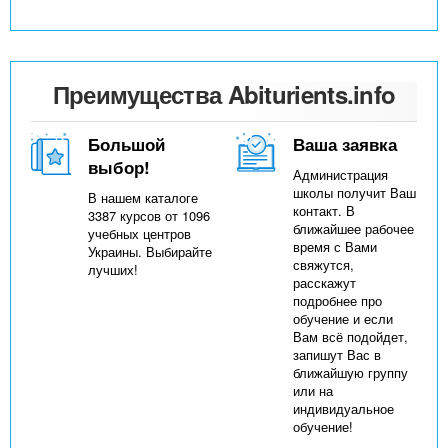
Преимущества Abiturients.info
Большой
Ваша заявка
выбор!
Администрация
школы получит Ваш
В нашем каталоге
контакт. В
3387 курсов от 1096
ближайшее рабочее
учебных центров
время с Вами
Украины. Выбирайте
свяжутся,
лучших!
расскажут
подробнее про
обучение и если
Вам всё подойдет,
запишут Вас в
ближайшую группу
или на
индивидуальное
обучение!