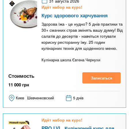
31 августа 2026
Идёт набор на курс!
Курс здорового харчування
Здорова їжа - це нудно? 5 днів практики та
30+ смачних страв змінять вашу думку! Від
салатів до десертів - навчіться готувати
корисну ресторанну їжу. 25 годин
кулінарних технік для щоденного меню.
Кулінарна школа Євгена Чернухи
Стоимость
Записаться
11 000
грн
Киев
Шевченковский
5 днів
Идёт набор на курс!
PRO LVL. Кулінарний курс для