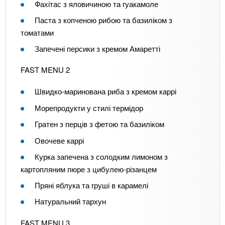
Фахітас з яловичиною та гуакамоле
Паста з копченою рибою та базиліком з
томатами
Запечені персики з кремом Амаретті
FAST MENU 2
Швидко-маринована риба з кремом каррі
Морепродукти у стилі термідор
Гратен з перців з фетою та базиліком
Овочеве каррі
Курка запечена з солодким лимоном з
картопляним пюре з цибулею-різанцем
Пряні яблука та груші в карамелі
Натуральний тархун
FAST MENU 3