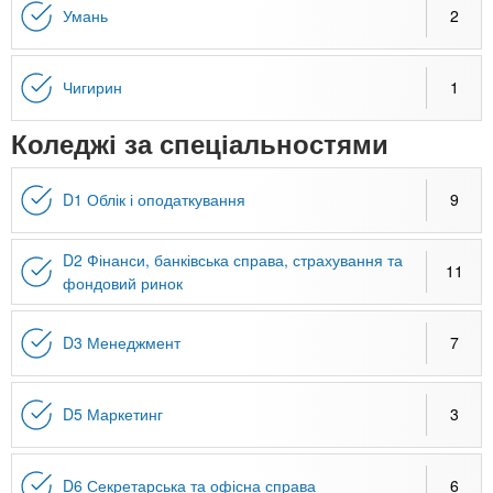
Умань
2
Чигирин
1
Коледжі за спеціальностями
D1 Облік і оподаткування
9
D2 Фінанси, банківська справа, страхування та
11
фондовий ринок
D3 Менеджмент
7
D5 Маркетинг
3
D6 Секретарська та офісна справа
6