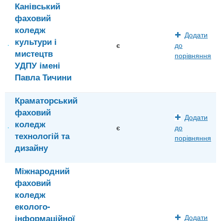
Канівський
фаховий
коледж
Додати
культури і
є
до
мистецтв
порівняння
УДПУ імені
Павла Тичини
Краматорський
фаховий
Додати
коледж
є
до
технологій та
порівняння
дизайну
Міжнародний
фаховий
коледж
еколого-
інформаційної
Додати