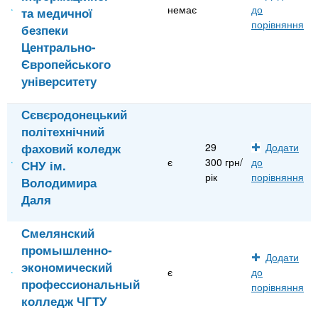
немає
до
та медичної
порівняння
безпеки
Центрально-
Європейського
університету
Сєвєродонецький
політехнічний
фаховий коледж
29
Додати
є
300 грн/
до
СНУ ім.
рік
порівняння
Володимира
Даля
Смелянский
промышленно-
Додати
экономический
є
до
профессиональный
порівняння
колледж ЧГТУ