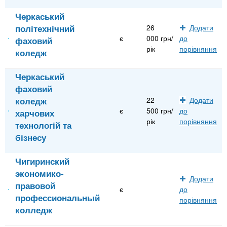
Черкаський
політехнічний
26
Додати
є
000 грн/
до
фаховий
рік
порівняння
коледж
Черкаський
фаховий
коледж
22
Додати
є
500 грн/
до
харчових
рік
порівняння
технологій та
бізнесу
Чигиринский
экономико-
Додати
правовой
є
до
профессиональный
порівняння
колледж