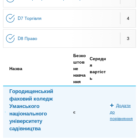
D7 Торгівля
4
D8 Право
3
Безко
Середн
штов
я
Назва
не
вартіст
навча
ь
ння
Городищенський
фаховий коледж
Уманського
Додати
є
до
національного
порівняння
університету
садівництва