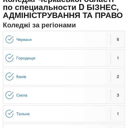
n
MBA
е
и
по специальности D БІЗНЕС,
р
х
АДМІНІСТРУВАННЯ ТА ПРАВО
t
і
Онлайн курси
а
з
Коледжі за регіонами
л
а
s
у
к
За кордоном
Черкаси
6
.
л
а
Городище
1
i
д
і
n
в
Канів
2
f
Сміла
3
o
Тальне
1