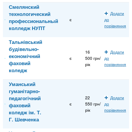
Смелянский
технологический
Додати
є
до
профессиональный
порівняння
колледж НУПТ
Тальнівський
будівельно-
16
Додати
економічний
є
500 грн/
до
фаховий
рік
порівняння
коледж
Уманський
гуманітарно-
педагогічний
22
Додати
є
550 грн/
до
фаховий
рік
порівняння
коледж ім. Т.
Г. Шевченка