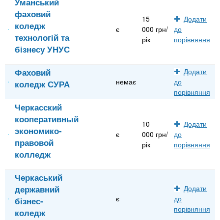
Уманський
фаховий
15
Додати
коледж
є
000 грн/
до
технологій та
рік
порівняння
бізнесу УНУС
Фаховий
Додати
немає
до
коледж СУРА
порівняння
Черкасский
кооперативный
10
Додати
экономико-
є
000 грн/
до
правовой
рік
порівняння
колледж
Черкаський
державний
Додати
є
до
бізнес-
порівняння
коледж