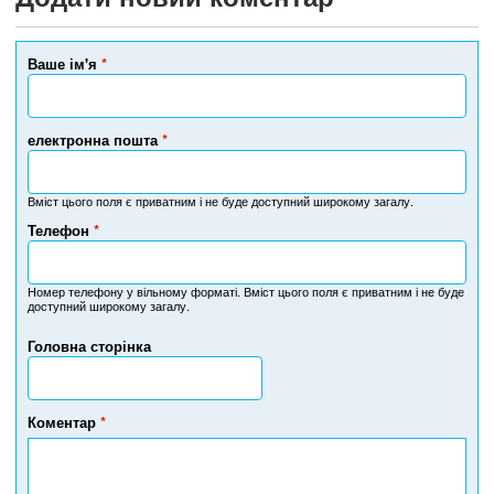
Ваше ім'я
*
електронна пошта
*
Вміст цього поля є приватним і не буде доступний широкому загалу.
Телефон
*
Н
о
м
Номер телефону у вільному форматі. Вміст цього поля є приватним і не буде
доступний широкому загалу.
е
р
Головна сторінка
т
е
л
е
Коментар
*
ф
о
н