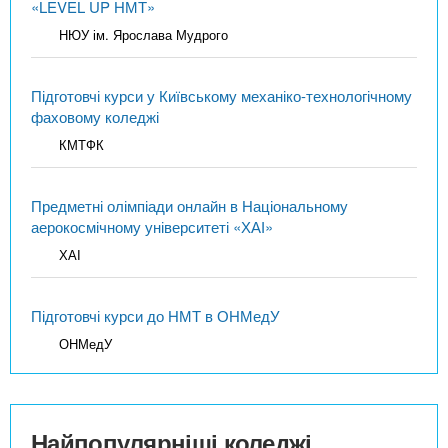
«LEVEL UP НМТ»
НЮУ ім. Ярослава Мудрого
Підготовчі курси у Київському механіко-технологічному
фаховому коледжі
КМТФК
Предметні олімпіади онлайн в Національному
аерокосмічному університеті «ХАІ»
ХАІ
Підготовчі курси до НМТ в ОНМедУ
ОНМедУ
Найпопулярніші коледжі