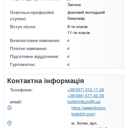
Заочна
Освітньо-професійні
фаховий молодший
бакалавр
ступені:
Вступ після:
9-ти класів
11-ти класів
Безкоштовне навчання:
є
Платне навчання:
є
Підготовче відділення:
є
Гуртожиток:
є
Контактна інформація
Телефони:
+38(037) 312-17-26
+38(066) 677-40-36
email:
hottehnikum@i.ua
https://www.khotyn-
koledzh.com/
м. Хотин, вул.