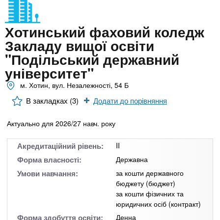
n
MBA
е
и
р
х
t
і
Хотинський фаховий коледж
Онлайн курси
а
з
Закладу вищої освіти
л
а
s
у
"Подільський державний
к
За кордоном
університет"
.
л
м. Хотин, вул. Незалежності, 54 Б
а
В закладках (3)
Додати до порівняння
i
д
і
Актуально для 2026/27 навч. року
n
в
Акредитаційний рівень:
II
f
Форма власності:
Державна
Умови навчання:
за кошти державного
o
бюджету (бюджет)
за кошти фізичних та
юридичних осіб (контракт)
Форма здобуття освіти:
Денна