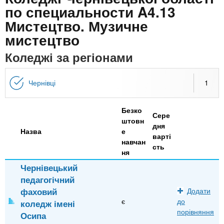
n
MBA
е
и
по специальности A4.13
р
х
Мистецтво. Музичне
t
і
Онлайн курси
а
з
мистецтво
л
а
s
Коледжі за регіонами
у
к
За кордоном
.
л
Чернівці
1
а
i
д
Безко
Сере
і
штовн
дня
n
Назва
е
в
варті
навчан
сть
ня
f
Чернівецький
педагогічний
o
фаховий
Додати
є
до
коледж імені
порівняння
Осипа