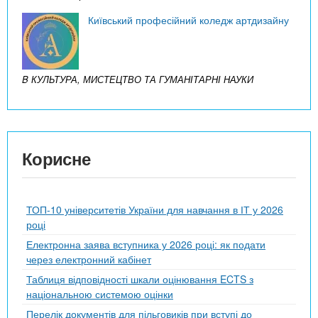
Київський професійний коледж артдизайну
B КУЛЬТУРА, МИСТЕЦТВО ТА ГУМАНІТАРНІ НАУКИ
Корисне
ТОП-10 університетів України для навчання в ІТ у 2026
році
Електронна заява вступника у 2026 році: як подати
через електронний кабінет
Таблиця відповідності шкали оцінювання ECTS з
національною системою оцінки
Перелік документів для пільговиків при вступі до