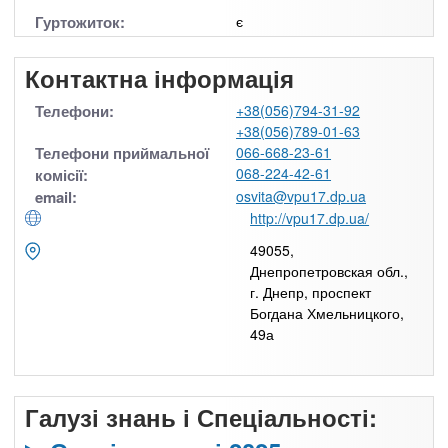
Гуртожиток:
є
Контактна інформація
Телефони:
+38(056)794-31-92
+38(056)789-01-63
Телефони приймальної
066-668-23-61
068-224-42-61
комісії:
email:
osvita@vpu17.dp.ua
http://vpu17.dp.ua/
49055,
Днепропетровская обл.,
г. Днепр, проспект
Богдана Хмельницкого,
49а
Галузі знань і Спеціальності: