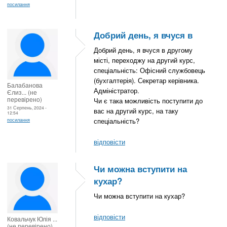
посилання
Добрий день, я вчуся в
Добрий день, я вчуся в другому
місті, переходжу на другий курс,
спеціальність: Офісний службовець
(бухгалтерія). Секретар керівника.
Балабанова
Адміністратор.
Єлиз... (не
перевірено)
Чи є така можливість поступити до
31 Серпень, 2024 -
вас на другий курс, на таку
12:54
спеціальність?
посилання
відповісти
Чи можна вступити на
кухар?
Чи можна вступити на кухар?
відповісти
Ковальчук Юлія ...
(не перевірено)