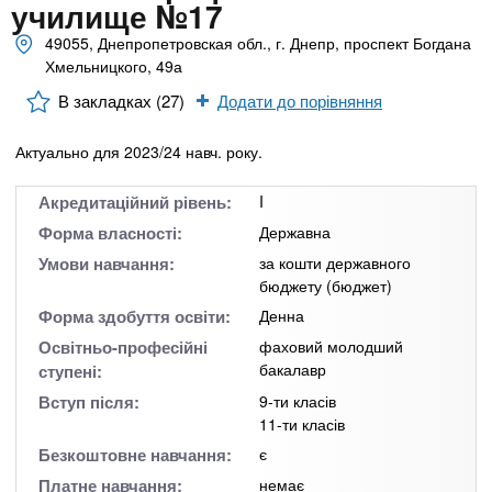
n
MBA
е
училище №17
и
р
49055, Днепропетровская обл., г. Днепр, проспект Богдана
х
t
і
Хмельницкого, 49а
Онлайн курси
а
з
л
В закладках (27)
Додати до порівняння
а
s
у
к
За кордоном
Актуально для 2023/24 навч. року.
.
л
а
Акредитаційний рівень:
I
i
д
Форма власності:
Державна
і
Умови навчання:
за кошти державного
бюджету (бюджет)
n
в
Форма здобуття освіти:
Денна
Освітньо-професійні
фаховий молодший
f
бакалавр
ступені:
Вступ після:
9-ти класів
o
11-ти класів
Безкоштовне навчання:
є
Платне навчання:
немає