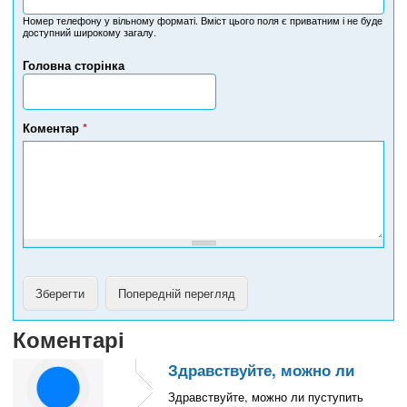
о
м
Номер телефону у вільному форматі. Вміст цього поля є приватним і не буде
доступний широкому загалу.
е
р
Головна сторінка
т
е
л
е
Коментар
*
ф
о
н
у
Коментарі
Здравствуйте, можно ли
Здравствуйте, можно ли пуступить