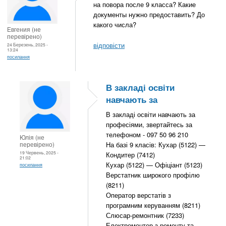
на повора после 9 класса? Какие
документы нужно предоставить? До
какого числа?
Евгения (не
перевірено)
відповісти
24 Березень, 2025 -
13:24
посилання
В закладі освіти
навчають за
В закладі освіти навчають за
професіями, звертайтесь за
телефоном - 097 50 96 210
Юлія (не
перевірено)
На базі 9 класів: Кухар (5122) —
19 Червень, 2025 -
Кондитер (7412)
21:02
Кухар (5122) — Офіціант (5123)
посилання
Верстатник широкого профілю
(8211)
Оператор верстатів з
програмним керуванням (8211)
Слюсар-ремонтник (7233)
Електромонтер з ремонту та