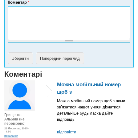
е
Коментар
*
ф
о
н
у
Коментарі
Можна мобільний номер
щоб з
Можна мобільний номер щоб з вами
звʼязатися нащот учоби дізнатися
детальніше будь ласка дайте
Грищенко
Альбіна (не
відповідь
перевірено)
26 Листопад, 2025 -
відповісти
11:50
посилання