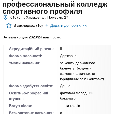
n
MBA
е
профессиональный колледж
и
р
спортивного профиля
х
t
і
Онлайн курси
а
61070, г. Харьков, ул. Померки, 27
з
л
а
s
В закладках (10)
Додати до порівняння
у
к
За кордоном
Актуально для 2023/24 навч. року.
.
л
а
Акредитаційний рівень:
II
i
д
Форма власності:
Державна
і
Умови навчання:
за кошти державного
n
в
бюджету (бюджет)
за кошти фізичних та
юридичних осіб (контракт)
f
Форма здобуття освіти:
Денна
Освітньо-професійні
фаховий молодший
o
бакалавр
ступені:
Вступ після:
11-ти класів
Безкоштовне навчання:
є