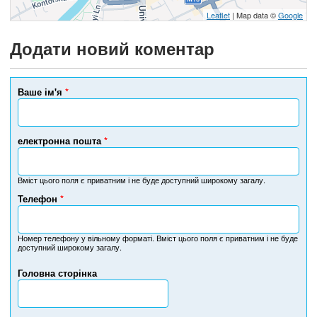
Leaflet
| Map data ©
Google
Додати новий коментар
Ваше ім'я
*
електронна пошта
*
Вміст цього поля є приватним і не буде доступний широкому загалу.
Телефон
*
Н
о
м
Номер телефону у вільному форматі. Вміст цього поля є приватним і не буде
доступний широкому загалу.
е
р
Головна сторінка
т
е
л