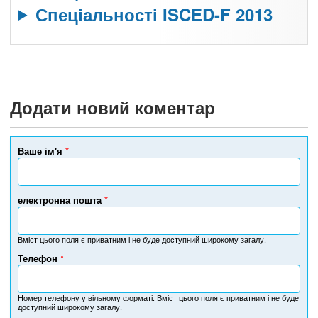
Спеціальності ISCED-F 2013
Додати новий коментар
Ваше ім'я
*
електронна пошта
*
Вміст цього поля є приватним і не буде доступний широкому загалу.
Телефон
*
Н
о
м
Номер телефону у вільному форматі. Вміст цього поля є приватним і не буде
доступний широкому загалу.
е