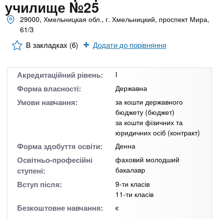
n
MBA
е
училище №25
и
р
29000, Хмельницкая обл., г. Хмельницкий, проспект Мира,
х
t
і
61/3
Онлайн курси
а
з
л
В закладках (6)
Додати до порівняння
а
s
у
к
За кордоном
.
л
Акредитаційний рівень:
I
а
Форма власності:
Державна
i
д
Умови навчання:
за кошти державного
бюджету (бюджет)
і
за кошти фізичних та
n
в
юридичних осіб (контракт)
Форма здобуття освіти:
Денна
f
Освітньо-професійні
фаховий молодший
бакалавр
ступені:
o
Вступ після:
9-ти класів
11-ти класів
Безкоштовне навчання:
є