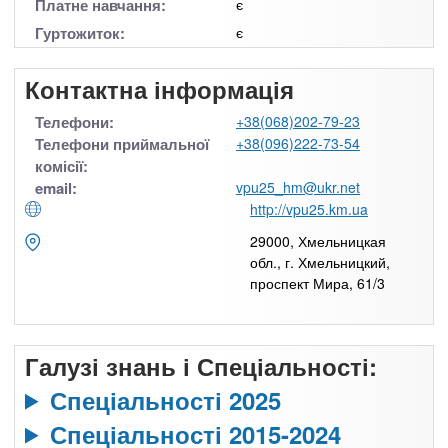
Платне навчання:
є
Гуртожиток:
є
Контактна інформація
Телефони:
+38(068)202-79-23
Телефони приймальної
+38(096)222-73-54
комісії:
email:
vpu25_hm@ukr.net
http://vpu25.km.ua
29000, Хмельницкая
обл., г. Хмельницкий,
проспект Мира, 61/3
Галузі знань і Спеціальності:
Спеціальності 2025
Спеціальності 2015-2024