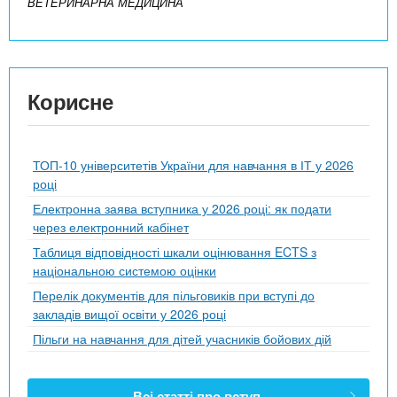
ВЕТЕРИНАРНА МЕДИЦИНА
Корисне
ТОП-10 університетів України для навчання в ІТ у 2026
році
Електронна заява вступника у 2026 році: як подати
через електронний кабінет
Таблиця відповідності шкали оцінювання ECTS з
національною системою оцінки
Перелік документів для пільговиків при вступі до
закладів вищої освіти у 2026 році
Пільги на навчання для дітей учасників бойових дій
Всі статті про вступ.