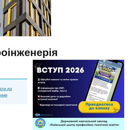
роінженерія
ати до
яння