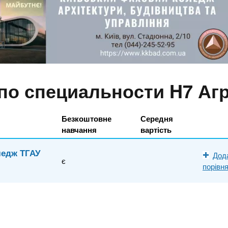
 по специальности H7 Аг
Безкоштовне
Середня
навчання
вартість
ледж ТГАУ
Дод
є
порівн