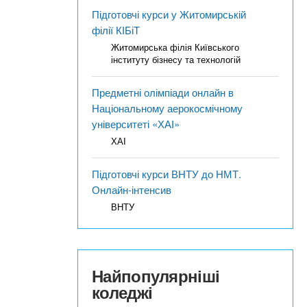
Підготовчі курси у Житомирській
філії КІБіТ
Житомирська філія Київського
інституту бізнесу та технологій
Предметні олімпіади онлайн в
Національному аерокосмічному
університеті «ХАІ»
ХАІ
Підготовчі курси ВНТУ до НМТ.
Онлайн-інтенсив
ВНТУ
Найпопулярніші
коледжі