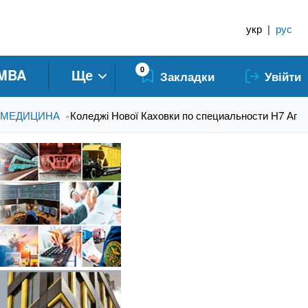
укр
|
рус
0
MBA
Ще
Закладки
Увійти
А МЕДИЦИНА
Коледжі Нової Каховки по специальности H7 Агро
»