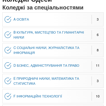
n
MBA
е
и
Коледжі за спеціальностями
р
х
t
і
Онлайн курси
а
з
A ОСВІТА
3
л
а
s
у
к
За кордоном
B КУЛЬТУРА, МИСТЕЦТВО ТА ГУМАНІТАРНІ
6
.
л
НАУКИ
а
C СОЦІАЛЬНІ НАУКИ, ЖУРНАЛІСТИКА ТА
i
д
8
ІНФОРМАЦІЯ
і
n
в
D БІЗНЕС, АДМІНІСТРУВАННЯ ТА ПРАВО
11
f
E ПРИРОДНИЧІ НАУКИ, МАТЕМАТИКА ТА
3
СТАТИСТИКА
o
F ІНФОРМАЦІЙНІ ТЕХНОЛОГІЇ
10