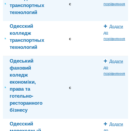
є
порівняння
транспортных
технологий
Одесский
Додати
колледж
до
є
порівняння
транспортных
технологий
Одеський
Додати
фаховий
до
порівняння
коледж
економіки,
є
права та
готельно-
ресторанного
бізнесу
Одесский
Додати
мореходный
до