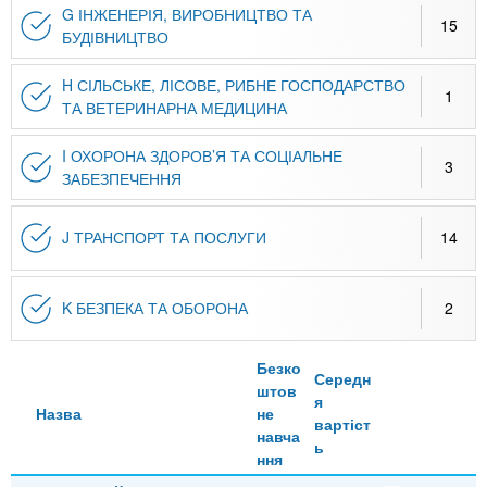
G ІНЖЕНЕРІЯ, ВИРОБНИЦТВО ТА
15
БУДІВНИЦТВО
H СІЛЬСЬКЕ, ЛІСОВЕ, РИБНЕ ГОСПОДАРСТВО
1
ТА ВЕТЕРИНАРНА МЕДИЦИНА
I ОХОРОНА ЗДОРОВ’Я ТА СОЦІАЛЬНЕ
3
ЗАБЕЗПЕЧЕННЯ
J ТРАНСПОРТ ТА ПОСЛУГИ
14
K БЕЗПЕКА ТА ОБОРОНА
2
Безко
Середн
штов
я
Назва
не
вартіст
навча
ь
ння