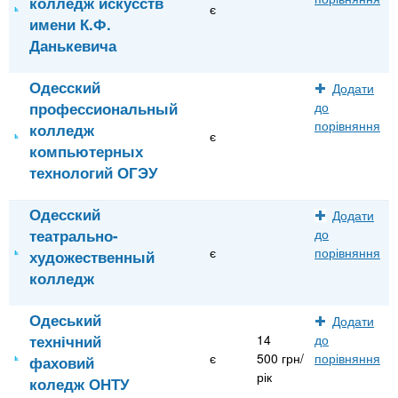
колледж искусств
є
имени К.Ф.
Данькевича
Одесский
Додати
профессиональный
до
порівняння
колледж
є
компьютерных
технологий ОГЭУ
Одесский
Додати
театрально-
до
є
порівняння
художественный
колледж
Одеський
Додати
технічний
14
до
є
500 грн/
порівняння
фаховий
рік
коледж ОНТУ