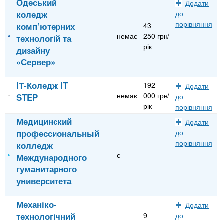
Одеський
Додати
коледж
до
порівняння
комп’ютерних
43
немає
250 грн/
технологій та
рік
дизайну
«Сервер»
IТ-Коледж IT
192
Додати
немає
000 грн/
STEP
до
рік
порівняння
Медицинский
Додати
профессиональный
до
порівняння
колледж
є
Международного
гуманитарного
университета
Механіко-
Додати
технологічний
9
до