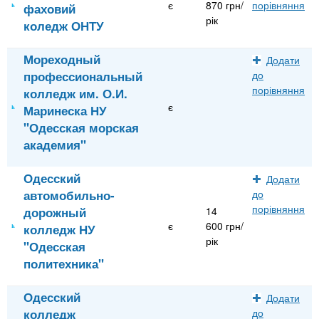
є
870 грн/
порівняння
фаховий
рік
коледж ОНТУ
Мореходный
Додати
профессиональный
до
порівняння
колледж им. О.И.
є
Маринеска НУ
"Одесская морская
академия"
Одесский
Додати
автомобильно-
до
порівняння
дорожный
14
є
600 грн/
колледж НУ
рік
"Одесская
политехника"
Одесский
Додати
колледж
до