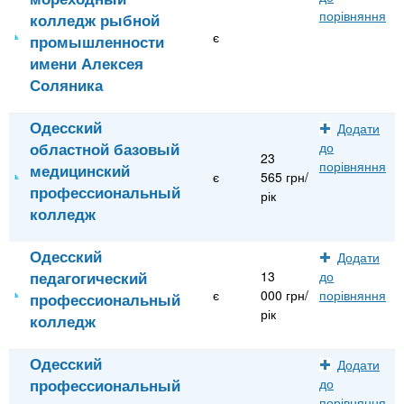
порівняння
колледж рыбной
є
промышленности
имени Алексея
Соляника
Одесский
Додати
областной базовый
до
23
порівняння
медицинский
є
565 грн/
профессиональный
рік
колледж
Одесский
Додати
педагогический
13
до
є
000 грн/
порівняння
профессиональный
рік
колледж
Одесский
Додати
профессиональный
до
порівняння