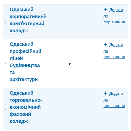
Одеський
Додати
корпоративний
до
порівняння
комп'ютерний
коледж
Одеський
Додати
професійний
до
порівняння
ліцей
є
будівництва
та
архітектури
Одеський
Додати
торговельно-
до
порівняння
економічний
фаховий
коледж