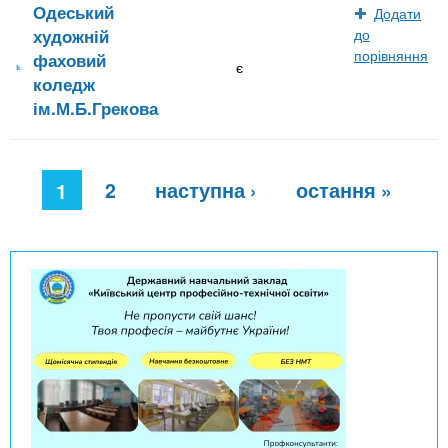
Одеський
Додати
художній
до
порівняння
фаховий
є
коледж
ім.М.Б.Грекова
С
2
наступна ›
остання »
т
1
о
р
і
н
к
и