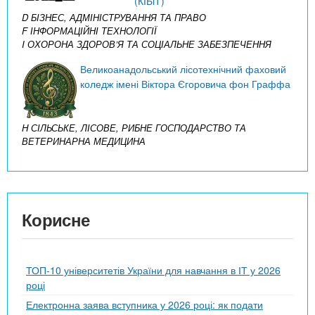
(КІБіТ)
D БІЗНЕС, АДМІНІСТРУВАННЯ ТА ПРАВО
F ІНФОРМАЦІЙНІ ТЕХНОЛОГІЇ
I ОХОРОНА ЗДОРОВ’Я ТА СОЦІАЛЬНЕ ЗАБЕЗПЕЧЕННЯ
Великоанадольський лісотехнічний фаховий
коледж імені Віктора Єгоровича фон Граффа
H СІЛЬСЬКЕ, ЛІСОВЕ, РИБНЕ ГОСПОДАРСТВО ТА
ВЕТЕРИНАРНА МЕДИЦИНА
Корисне
ТОП-10 університетів України для навчання в ІТ у 2026
році
Електронна заява вступника у 2026 році: як подати