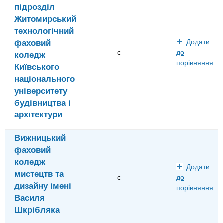
підрозділ
Житомирський
технологічний
фаховий
Додати
є
до
коледж
порівняння
Київського
національного
університету
будівництва і
архітектури
Вижницький
фаховий
коледж
Додати
мистецтв та
є
до
дизайну імені
порівняння
Василя
Шкрібляка