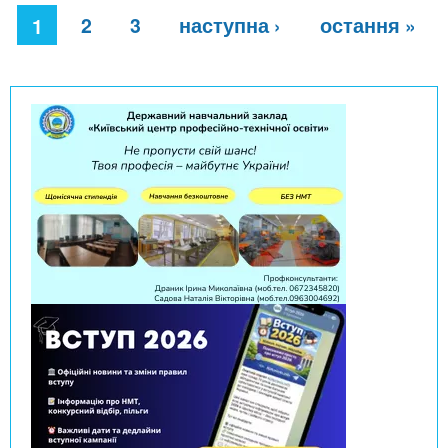
С
2
3
наступна ›
остання »
т
1
о
р
і
н
к
и