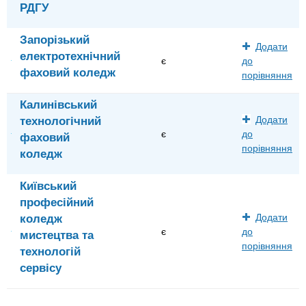
РДГУ
Запорізький
Додати
електротехнічний
є
до
фаховий коледж
порівняння
Калинівський
технологічний
Додати
є
до
фаховий
порівняння
коледж
Київський
професійний
коледж
Додати
є
до
мистецтва та
порівняння
технологій
сервісу