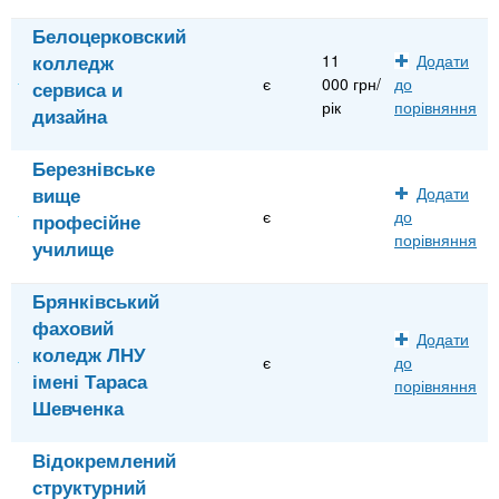
Белоцерковский
колледж
11
Додати
є
000 грн/
до
сервиса и
рік
порівняння
дизайна
Березнівське
вище
Додати
є
до
професійне
порівняння
училище
Брянківський
фаховий
Додати
коледж ЛНУ
є
до
імені Тараса
порівняння
Шевченка
Відокремлений
структурний