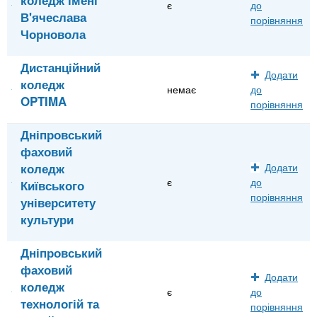
є
до
В'ячеслава
порівняння
Чорновола
Дистанційний
Додати
коледж
немає
до
OPTIMA
порівняння
Дніпровський
фаховий
коледж
Додати
є
до
Київського
порівняння
університету
культури
Дніпровський
фаховий
Додати
коледж
є
до
технологій та
порівняння