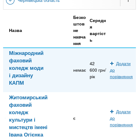
Чернівецька область
1
Безко
Середн
штов
я
Назва
не
вартіст
навча
ь
ння
Міжнародний
фаховий
42
Додати
коледж моди
немає
600 грн/
до
і дизайну
рік
порівняння
КАПМ
Житомирський
фаховий
коледж
Додати
є
до
культури і
порівняння
мистецтв імені
Івана Огієнка