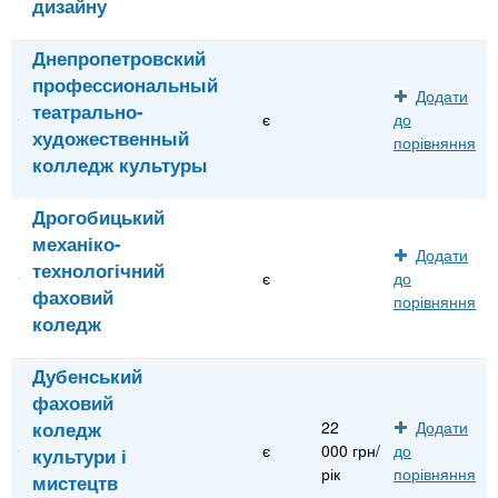
дизайну
Днепропетровский
профессиональный
Додати
театрально-
є
до
художественный
порівняння
колледж культуры
Дрогобицький
механіко-
Додати
технологічний
є
до
фаховий
порівняння
коледж
Дубенський
фаховий
коледж
22
Додати
є
000 грн/
до
культури і
рік
порівняння
мистецтв