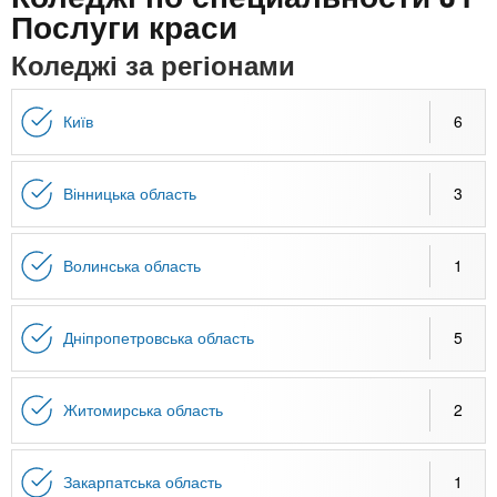
n
MBA
е
и
Послуги краси
р
х
t
і
Коледжі за регіонами
Онлайн курси
а
з
л
а
s
у
Київ
6
к
За кордоном
.
л
Вінницька область
3
а
i
д
і
Волинська область
1
n
в
Дніпропетровська область
5
f
Житомирська область
2
o
Закарпатська область
1