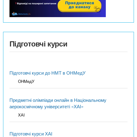
Підготовчі курси
Підготовчі курси до НМТ в ОНМедУ
ОНМедУ
Предметні олімпіади онлайн в Національному
аерокосмічному університеті «ХАІ»
ХАІ
Підготовчі курси ХАІ