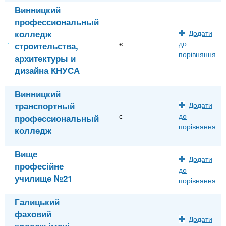
Винницкий
профессиональный
колледж
Додати
є
до
строительства,
порівняння
архитектуры и
дизайна КНУСА
Винницкий
транспортный
Додати
є
до
профессиональный
порівняння
колледж
Вище
Додати
професійне
до
училище №21
порівняння
Галицький
фаховий
Додати
коледж імені