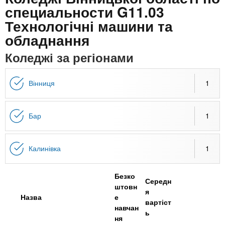
n
MBA
е
и
специальности G11.03
р
х
Технологічні машини та
t
і
Онлайн курси
а
з
обладнання
л
а
s
Коледжі за регіонами
у
к
За кордоном
.
л
Вінниця
1
а
i
д
Бар
1
і
n
в
Калинівка
1
f
Безко
Середн
штовн
o
я
Назва
е
вартіст
навчан
ь
ня