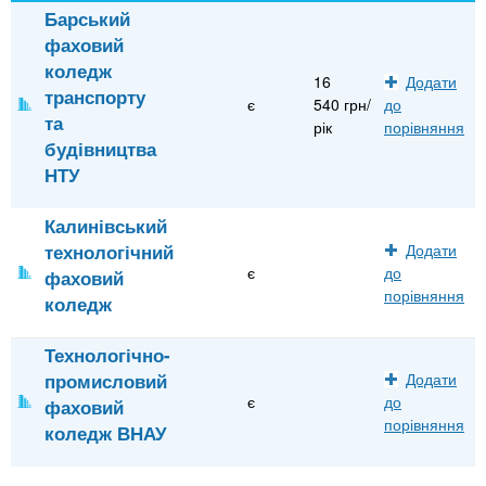
Барський
фаховий
коледж
16
Додати
транспорту
є
540 грн/
до
та
рік
порівняння
будівництва
НТУ
Калинівський
технологічний
Додати
є
до
фаховий
порівняння
коледж
Технологічно-
промисловий
Додати
є
до
фаховий
порівняння
коледж ВНАУ