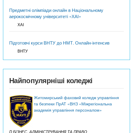
Предметні олімпіади онлайн в Національному
аерокосмічному університеті «ХАІ»
ХАІ
Підготовчі курси ВНТУ до НМТ. Онлайн-інтенсив
ВНТУ
Найпопулярніші коледжі
Житомирський фаховий коледж управління
та безпеки ПрАТ «ВНЗ «Міжрегіональна
академія управління персоналом»
D БІЗНЕС, АДМІНІСТРУВАННЯ ТА ПРАВО