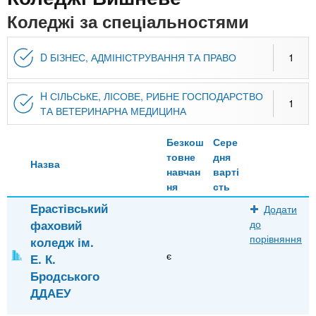
n
MBA
е
и
Коледжі за спеціальностями
р
х
t
і
Онлайн курси
а
з
D БІЗНЕС, АДМІНІСТРУВАННЯ ТА ПРАВО
1
л
а
s
у
к
За кордоном
H СІЛЬСЬКЕ, ЛІСОВЕ, РИБНЕ ГОСПОДАРСТВО
1
.
л
ТА ВЕТЕРИНАРНА МЕДИЦИНА
а
Безкош
Сере
i
д
товне
дня
Назва
і
навчан
варті
n
в
ня
сть
Ерастівський
Додати
f
фаховий
до
порівняння
коледж ім.
є
Е. К.
o
Бродського
ДДАЕУ