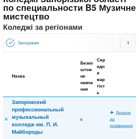
n
MBA
е
и
по специальности B5 Музичне
р
х
мистецтво
t
і
Онлайн курси
а
з
Коледжі за регіонами
л
а
s
у
к
За кордоном
Запоріжжя
1
.
л
а
Сер
Безко
i
д
едн
штов
я
і
Назва
не
вар
n
в
навча
тіст
ння
ь
f
Запорожский
профессиональный
Додати
o
музыкальный
є
до
колледж им. П. И.
порівняння
Майбороды