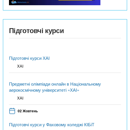
Підготовчі курси
Підготовчі курси ХАІ
ХАІ
Предметні олімпіади онлайн в Національному
аерокосмічному університеті «ХАІ»
ХАІ
02 Жовтень
Підготовчі курси у Фаховому коледжі КІБіТ