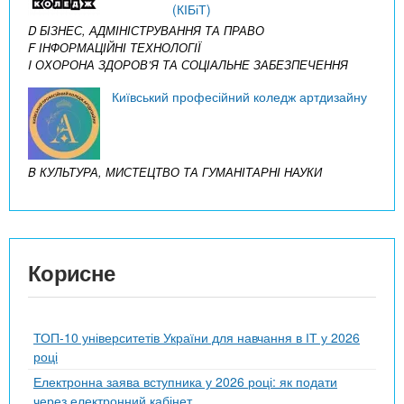
(КІБіТ)
D БІЗНЕС, АДМІНІСТРУВАННЯ ТА ПРАВО
F ІНФОРМАЦІЙНІ ТЕХНОЛОГІЇ
I ОХОРОНА ЗДОРОВ’Я ТА СОЦІАЛЬНЕ ЗАБЕЗПЕЧЕННЯ
Київський професійний коледж артдизайну
B КУЛЬТУРА, МИСТЕЦТВО ТА ГУМАНІТАРНІ НАУКИ
Корисне
ТОП-10 університетів України для навчання в ІТ у 2026
році
Електронна заява вступника у 2026 році: як подати
через електронний кабінет