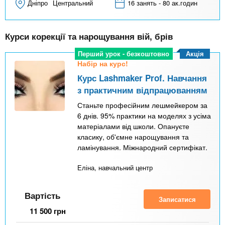
Дніпро
Центральний
16 занять - 80 ак.годин
Курси корекції та нарощування вій, брів
Акція
Перший урок - безкоштовно
Набір на курс!
Курс Lashmaker Prof. Навчання
з практичним відпрацюванням
Станьте професійним лешмейкером за
6 днів. 95% практики на моделях з усіма
матеріалами від школи. Опануєте
класику, об'ємне нарощування та
ламінування. Міжнародний сертифікат.
Еліна, навчальний центр
Вартість
Записатися
11 500
грн