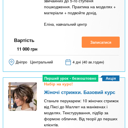
звичайних до 5-го ступеня
пошкодження. Практика на моделях +
матеріали + подвойте дохід.
Еліна, навчальний центр
Вартість
Записатися
11 000
грн
Дніпро
Центральний
4 дні (40 ак.годин)
Акція
Перший урок - безкоштовно
Набір на курс!
Жіночі стрижки. Базовий курс
Станьте перукарем: 10 жіночих стрижок
від Піксі до Маллет на манікенах і
моделях. Текстурування, підбір за
формою обличчя. Від теорії до перших
клієнтів.