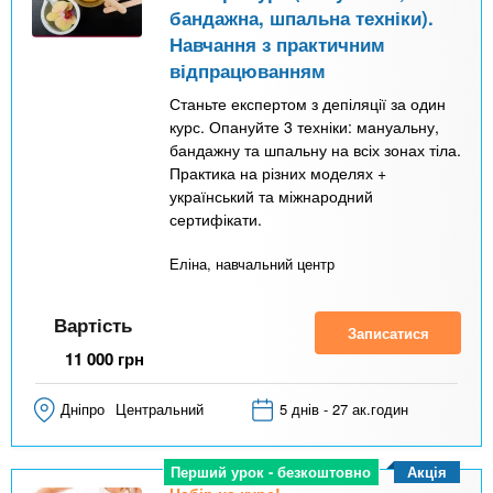
а
бандажна, шпальна техніки).
в
Навчання з практичним
відпрацюванням
к
Станьте експертом з депіляції за один
л
курс. Опануйте 3 техніки: мануальну,
а
бандажну та шпальну на всіх зонах тіла.
д
Практика на різних моделях +
український та міжнародний
к
сертифікати.
а
Еліна, навчальний центр
)
Вартість
Записатися
11 000
грн
Дніпро
Центральний
5 днів - 27 ак.годин
Акція
Перший урок - безкоштовно
Набір на курс!