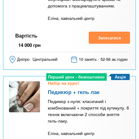
допомога з працевлаштуванням.
Еліна, навчальний центр
Вартість
Записатися
14 000
грн
Дніпро
Центральний
10 занять - 52-56 ак.годин
Акція
Перший урок - безкоштовно
Набір на курс!
Педикюр + гель лак
Педикюр з нуля: класичний і
комбінований + покриття під кутикулу. 6
технік включаючи 2 способи зняття
гель-лаку.
Еліна, навчальний центр