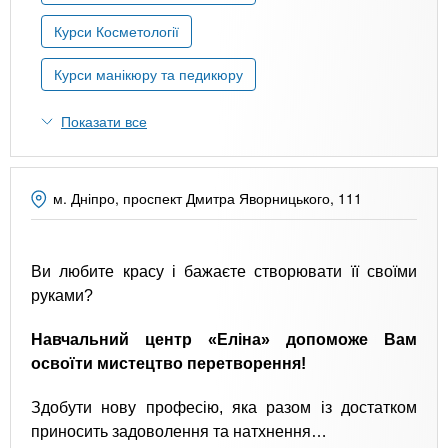
n
MBA
е
и
р
Курси Косметології
х
t
і
Онлайн курси
а
з
Курси манікюру та педикюру
л
а
s
у
Показати все
к
За кордоном
.
л
а
м. Дніпро, проспект Дмитра Яворницького, 111
i
д
і
n
в
Ви любите красу і бажаєте створювати її своїми
руками?
f
Навчальний центр «Еліна» допоможе Вам
освоїти мистецтво перетворення!
o
Здобути нову професію, яка разом із достатком
приносить задоволення та натхнення…