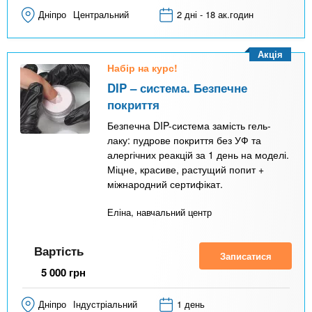
Дніпро
Центральний
2 дні - 18 ак.годин
Акція
Набір на курс!
DIP – система. Безпечне
покриття
Безпечна DIP-система замість гель-
лаку: пудрове покриття без УФ та
алергічних реакцій за 1 день на моделі.
Міцне, красиве, растущий попит +
міжнародний сертифікат.
Еліна, навчальний центр
Вартість
Записатися
5 000
грн
Дніпро
Індустріальний
1 день