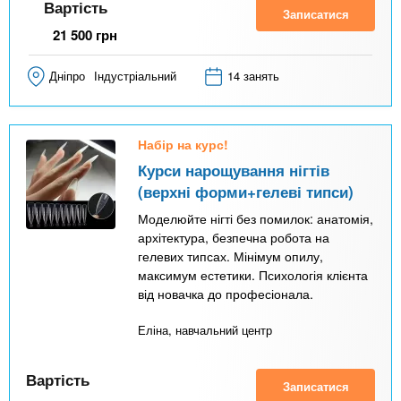
Вартість
Записатися
21 500
грн
Дніпро
Індустріальний
14 занять
Набір на курс!
Курси нарощування нігтів
(верхні форми+гелеві типси)
Моделюйте нігті без помилок: анатомія,
архітектура, безпечна робота на
гелевих типсах. Мінімум опилу,
максимум естетики. Психологія клієнта
від новачка до професіонала.
Еліна, навчальний центр
Вартість
Записатися