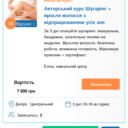
Авторський курс Шугарінг +
вросле волосся з
відпрацюванням усіх зон
10
Відгуки:
1
За 3 дні опануйте шугаринг: мануальна,
бандажна, шпательна техніки на
моделях. Врослое волосся, безпечна
робота, впевнена готовність. Максимум
практики + сертифікат.
Еліна, навчальний центр
Вартість
Записатися
7 000
грн
Дніпро
Центральний
3 дні (16-18 ак.годин)
Записалось:
2