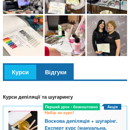
v
Курси
(
Відгуки
k
а
l
к
Курси депіляції та шугарингу
т
и
Акція
Перший урок - безкоштовно
Набір на курс!
в
Воскова депіляція + шугарінг.
н
Експерт курс (мануальна,