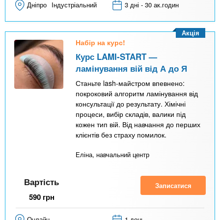
Дніпро
Індустріальний
3 дні - 30 ак.годин
Акція
Набір на курс!
Курс LAMI-START —
ламінування вій від А до Я
Станьте lash-майстром впевнено:
покроковий алгоритм ламінування від
консультації до результату. Хімічні
процеси, вибір складів, валики під
кожен тип вій. Від навчання до перших
клієнтів без страху помилок.
Еліна, навчальний центр
Вартість
Записатися
590
грн
Онлайн
1 день