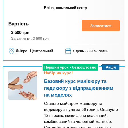
Еліна, навчальний центр
Вартість
Записатися
3 500
грн
За заняття:
3 500
грн
Дніпро
Центральний
1 день - 8-9 ак.годин
Акція
Перший урок - безкоштовно
Набір на курс!
Базовий курс манікюру та
педикюру з відпрацюванням
на моделях
Станьте майстром манікюру та
педикюру з нуля за 56 годин. Опануєте
12+ технік, включаючи класичний,
комбінований та чоловічий манікюр.
Сертифікат міжнародного зразка та