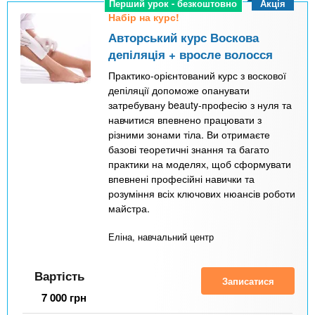
Акція
Перший урок - безкоштовно
Набір на курс!
Авторський курс Воскова
депіляція + вросле волосся
Практико-орієнтований курс з воскової
депіляції допоможе опанувати
затребувану beauty-професію з нуля та
навчитися впевнено працювати з
різними зонами тіла. Ви отримаєте
базові теоретичні знання та багато
практики на моделях, щоб сформувати
впевнені професійні навички та
розуміння всіх ключових нюансів роботи
майстра.
Еліна, навчальний центр
Вартість
Записатися
7 000
грн