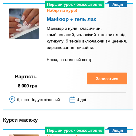
Акція
Перший урок - безкоштовно
Набір на курс!
Манікюр + гель лак
Манікюр з нуля: класичний,
комбінований, чоловічий + покриття під
кутикулу. 9 технік включаючи зміцнення,
вирівнювання, дизайни.
Еліна, навчальний центр
Вартість
Записатися
8 000
грн
Дніпро
Індустріальний
4 дні
Курси масажу
Акція
Перший урок - безкоштовно
Набір на курс!