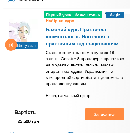
Акція
Перший урок - безкоштовно
Набір на курс!
Базовий курс Практична
косметологія. Навчання з
практичним відпрацюванням
10
Відгуки:
1
Станьте косметологом з нуля за 16
занять. Освоїте 8 процедур з практикою
на моделях: чистки, пілінги, масаж,
апаратні методики. Український та
міжнародний сертифікати + допомога з
працевлаштуванням.
Еліна, навчальний центр
Вартість
Записатися
25 500
грн