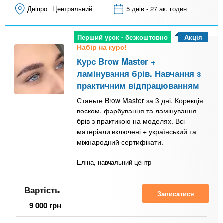
Дніпро
Центральний
5 днів - 27 ак. годин
Акція
Перший урок - безкоштовно
Набір на курс!
Курс Brow Master +
ламінування брів. Навчання з
практичним відпрацюванням
Станьте Brow Master за 3 дні. Корекція
воском, фарбування та ламінування
брів з практикою на моделях. Всі
матеріали включені + український та
міжнародний сертифікати.
Еліна, навчальний центр
Вартість
Записатися
9 000
грн