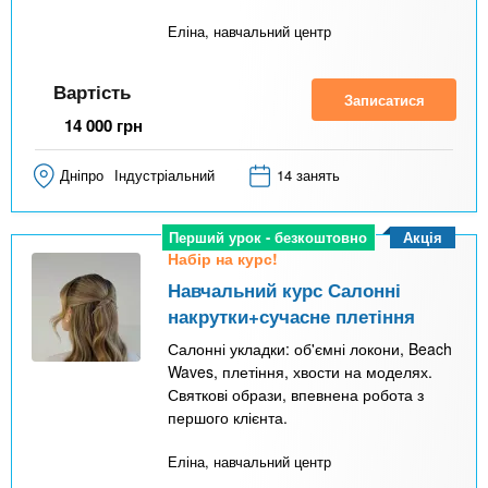
Еліна, навчальний центр
Вартість
Записатися
14 000
грн
Дніпро
Індустріальний
14 занять
Акція
Перший урок - безкоштовно
Набір на курс!
Навчальний курс Салонні
накрутки+сучасне плетіння
Салонні укладки: об'ємні локони, Beach
Waves, плетіння, хвости на моделях.
Святкові образи, впевнена робота з
першого клієнта.
Еліна, навчальний центр