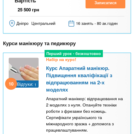
Вартість
Записатися
25 500
грн
Дніпро
Центральний
16 занять - 80 ак.годин
Курси манікюру та педикюру
Перший урок - безкоштовно
Набір на курс!
Курс Апаратний манікюр.
Підвищення кваліфікації з
відпрацюванням на 2-х
10
Відгуки:
1
моделях
Апаратний манікюр: відпрацювання на
2 моделях з нуля. Опануйте техніки
роботи з фрезами без ножиць.
Сертифікати українського та
міжнародного зразка + допомога з
працевлаштуванням.