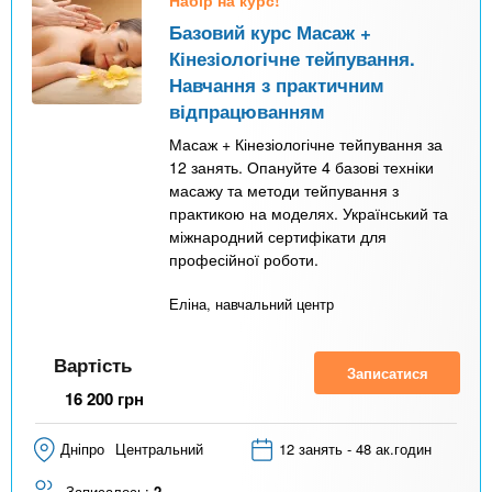
Базовий курс Масаж +
Кінезіологічне тейпування.
Навчання з практичним
відпрацюванням
Масаж + Кінезіологічне тейпування за
12 занять. Опануйте 4 базові техніки
масажу та методи тейпування з
практикою на моделях. Український та
міжнародний сертифікати для
професійної роботи.
Еліна, навчальний центр
Вартість
Записатися
16 200
грн
Дніпро
Центральний
12 занять - 48 ак.годин
Записалось:
2