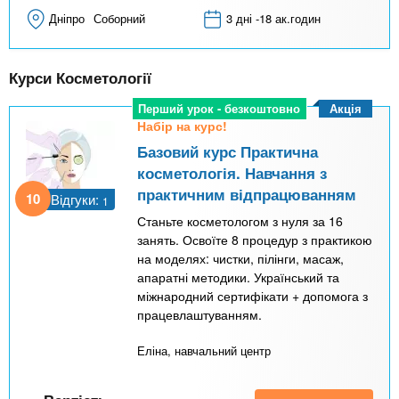
Дніпро
Соборний
3 дні -18 ак.годин
Курси Косметології
Акція
Перший урок - безкоштовно
Набір на курс!
Базовий курс Практична
косметологія. Навчання з
практичним відпрацюванням
10
Відгуки:
1
Станьте косметологом з нуля за 16
занять. Освоїте 8 процедур з практикою
на моделях: чистки, пілінги, масаж,
апаратні методики. Український та
міжнародний сертифікати + допомога з
працевлаштуванням.
Еліна, навчальний центр