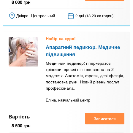
8 000
грн
Дніпро
Центральний
2 дні (18-20 ак.годин)
Набір на курс!
Апаратний педикюр. Медичне
підвищення
Медичний педикюр: гіперкератоз,
тріщини, врослі нігті впевнено на 2
моделях. Анатомія, фрези, дезінфекція,
постановка руки. Новий рівень послуг
професіонала.
Еліна, навчальний центр
Вартість
Записатися
8 500
грн