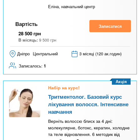
Еліна, навчальний центр
Вартість
Записатися
28 500
грн
В місяць:
9 500
грн
Дніпро
Центральний
3 місяці (120 ак.годин)
Записалось:
1
Акція
Набір на курс!
Тритментолог. Базовий курс
лікування волосся. Інтенсивне
навчання
Верніть волоссю блиск за 4 дні:
молекулярне, ботокс, кератин, холодне
та теле відновлення. 6 методик від