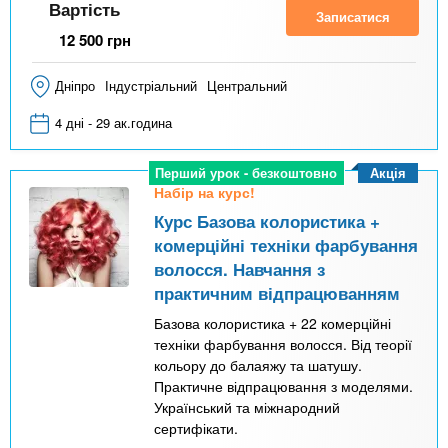
Вартість
Записатися
12 500
грн
Дніпро
Індустріальний
Центральний
4 дні - 29 ак.година
Акція
Перший урок - безкоштовно
Набір на курс!
Курс Базова колористика +
комерційні техніки фарбування
волосся. Навчання з
практичним відпрацюванням
Базова колористика + 22 комерційні
техніки фарбування волосся. Від теорії
кольору до балаяжу та шатушу.
Практичне відпрацювання з моделями.
Український та міжнародний
сертифікати.