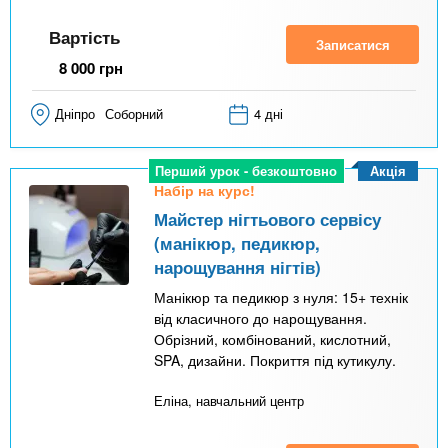
Вартість
Записатися
8 000
грн
Дніпро
Соборний
4 дні
Акція
Перший урок - безкоштовно
Набір на курс!
Майстер нігтьового сервісу
(манікюр, педикюр,
нарощування нігтів)
Манікюр та педикюр з нуля: 15+ технік
від класичного до нарощування.
Обрізний, комбінований, кислотний,
SPA, дизайни. Покриття під кутикулу.
Еліна, навчальний центр