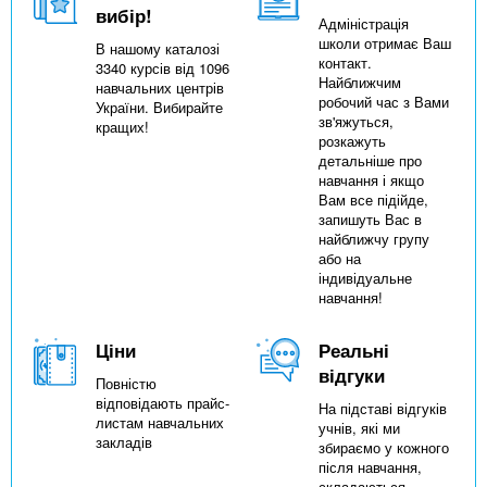
вибір!
Адміністрація
школи отримає Ваш
В нашому каталозі
контакт.
3340 курсів від 1096
Найближчим
навчальних центрів
робочий час з Вами
України. Вибирайте
зв'яжуться,
кращих!
розкажуть
детальніше про
навчання і якщо
Вам все підійде,
запишуть Вас в
найближчу групу
або на
індивідуальне
навчання!
Ціни
Реальні
відгуки
Повністю
відповідають прайс-
На підставі відгуків
листам навчальних
учнів, які ми
закладів
збираємо у кожного
після навчання,
складаються