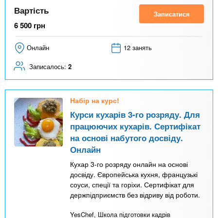
Вартість
Записатися
6 500
грн
Онлайн
12 занять
Записалось:
2
Набір на курс!
Курси кухарів 3-го розряду. Для
працюючих кухарів. Сертифікат
на основі набутого досвіду.
Онлайн
Кухар 3-го розряду онлайн на основі
досвіду. Європейська кухня, французькі
соуси, спеції та горіхи. Сертифікат для
держпідприємств без відриву від роботи.
YesChef, Школа підготовки кадрів