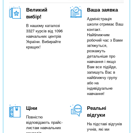
Великий
Ваша заявка
вибір!
Адміністрація
школи отримає Ваш
В нашому каталозі
контакт.
3327 курсів від 1096
Найближчим
навчальних центрів
робочий час з Вами
України. Вибирайте
зв'яжуться,
кращих!
розкажуть
детальніше про
навчання і якщо
Вам все підійде,
запишуть Вас в
найближчу групу
або на
індивідуальне
навчання!
Ціни
Реальні
відгуки
Повністю
відповідають прайс-
На підставі відгуків
листам навчальних
учнів, які ми
закладів