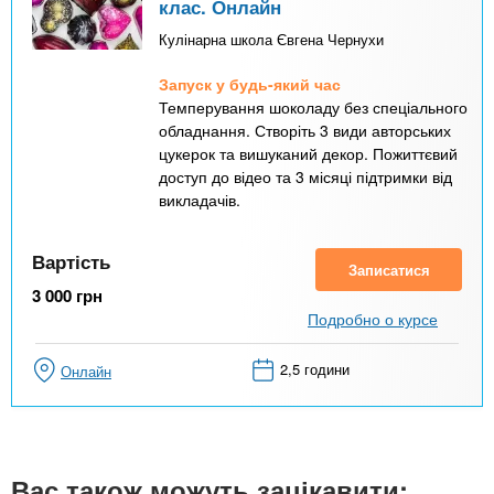
клас. Онлайн
Кулінарна школа Євгена Чернухи
Запуск у будь-який час
Темперування шоколаду без спеціального
обладнання. Створіть 3 види авторських
цукерок та вишуканий декор. Пожиттєвий
доступ до відео та 3 місяці підтримки від
викладачів.
Вартість
Записатися
3 000
грн
Подробно о курсе
2,5 години
Онлайн
Вас також можуть зацікавити: