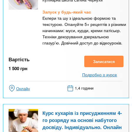
Запуск у будь-який час
Еклери та шу з ідеальною формою та
текстурою. Опануйте 5+ рецептів з різними
начинками: муси, курди, креми патісьєр.
Техніки декорування дзеркальною
глазур'ю. Довічний доступ до відеоуроків.
Вартість
Записатися
1 500
грн
Подробно о курсе
1,4 години
Онлайн
Курс кухарів із присудженням 4-
го розряду на основі набутого
досвіду. Індивідуально. Онлайн