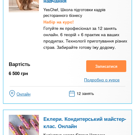
навчання
YesChef, Школа підготовки кадрів
ресторанного бізнесу
Набір на курс!
Готуйте як професіонал за 12 занять
онлайн. 6 теорій + 6 практик на ваших
продуктах. Технології приготування різних
страв. Забирайте готову їжу додому.
Вартість
Записатися
6 500
грн
Подробно о курсе
12 занять
Онлайн
Еклери. Кондитерський майстер-
клас. Онлайн
Кулінарна школа Євгена Чернухи