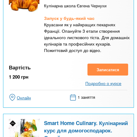
Кулінарна школа Євгена Чернухи
Запуск у будь-який час
Круасани як у найкращих пекарнях
Франції. Опануйте 3 етапи створення
ідеального листкового тіста. Для домашніх
кулінарів та професійних кухарів.
Пожиттєвий доступ до відео.
Вартість
Записатися
1 200
грн
Подробно о курсе
1 заняття
Онлайн
Smart Home Culinary. Кулінарний
курс для домогосподарок.