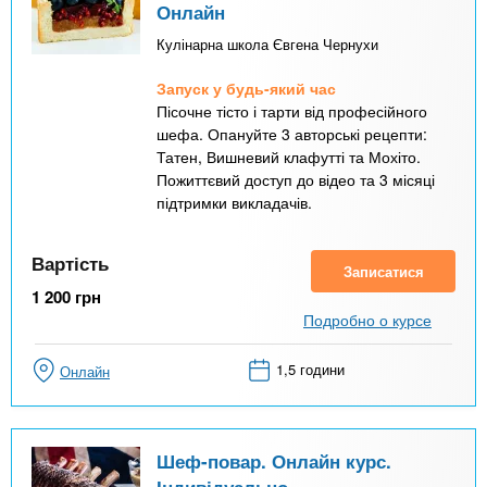
Онлайн
Кулінарна школа Євгена Чернухи
Запуск у будь-який час
Пісочне тісто і тарти від професійного
шефа. Опануйте 3 авторські рецепти:
Татен, Вишневий клафутті та Мохіто.
Пожиттєвий доступ до відео та 3 місяці
підтримки викладачів.
Вартість
Записатися
1 200
грн
Подробно о курсе
1,5 години
Онлайн
Шеф-повар. Онлайн курс.