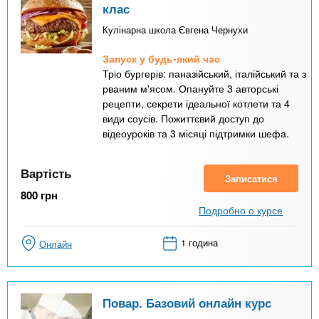
клас
Кулінарна школа Євгена Чернухи
Запуск у будь-який час
Тріо бургерів: паназійський, італійський та з
рваним м'ясом. Опануйте 3 авторські
рецепти, секрети ідеальної котлети та 4
види соусів. Пожиттєвий доступ до
відеоуроків та 3 місяці підтримки шефа.
Вартість
Записатися
800
грн
Подробно о курсе
1 година
Онлайн
Повар. Базовий онлайн курс