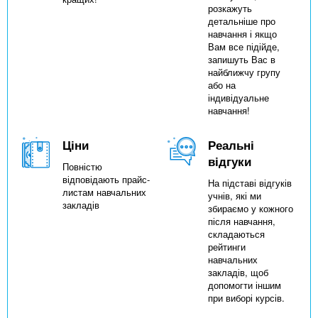
розкажуть
детальніше про
навчання і якщо
Вам все підійде,
запишуть Вас в
найближчу групу
або на
індивідуальне
навчання!
Ціни
Реальні
відгуки
Повністю
відповідають прайс-
На підставі відгуків
листам навчальних
учнів, які ми
закладів
збираємо у кожного
після навчання,
складаються
рейтинги
навчальних
закладів, щоб
допомогти іншим
при виборі курсів.