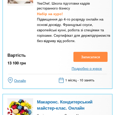
YesChef, Школа підготовки кадрів
ресторанного бізнесу
Набір на курс!
Підвищення до 4-го розряду онлайн на
основі досвіду. Французькі соуси,
європейські кухні, робота зі спеціями та
горіхами. Сертифікат для держпідприємств
без відриву від роботи.
Вартість
Записатися
13 100
грн
Подробно о курсе
1 місяц - 10 занять
Онлайн
Макаронс. Кондитерський
майстер-клас. Онлайн