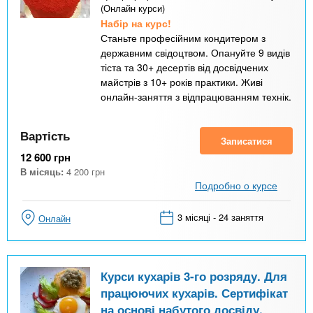
(Онлайн курси)
Набір на курс!
Станьте професійним кондитером з
державним свідоцтвом. Опануйте 9 видів
тіста та 30+ десертів від досвідчених
майстрів з 10+ років практики. Живі
онлайн-заняття з відпрацюванням технік.
Вартість
Записатися
12 600
грн
В місяць:
4 200
грн
Подробно о курсе
3 місяці - 24 заняття
Онлайн
Курси кухарів 3-го розряду. Для
працюючих кухарів. Сертифікат
на основі набутого досвіду.