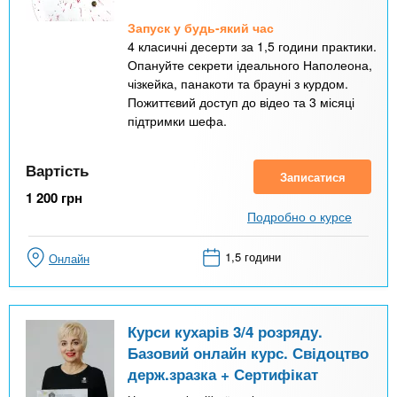
Запуск у будь-який час
4 класичні десерти за 1,5 години практики.
Опануйте секрети ідеального Наполеона,
чізкейка, панакоти та брауні з курдом.
Пожиттєвий доступ до відео та 3 місяці
підтримки шефа.
Вартість
Записатися
1 200
грн
Подробно о курсе
1,5 години
Онлайн
Курси кухарів 3/4 розряду.
Базовий онлайн курс. Свідоцтво
держ.зразка + Сертифікат