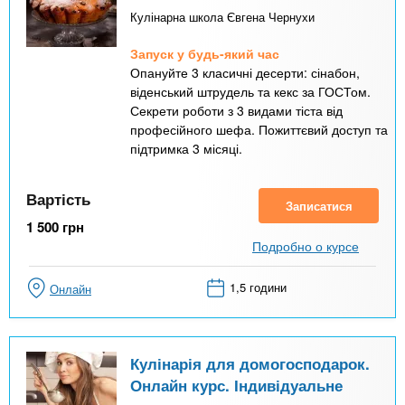
Кулінарна школа Євгена Чернухи
Запуск у будь-який час
Опануйте 3 класичні десерти: сінабон,
віденський штрудель та кекс за ГОСТом.
Секрети роботи з 3 видами тіста від
професійного шефа. Пожиттєвий доступ та
підтримка 3 місяці.
Вартість
Записатися
1 500
грн
Подробно о курсе
1,5 години
Онлайн
Кулінарія для домогосподарок.
Онлайн курс. Індивідуальне