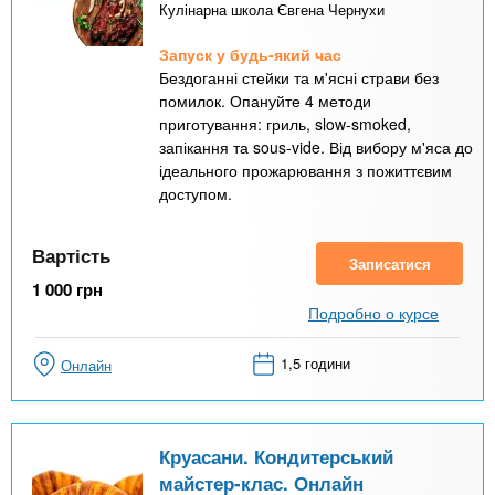
Кулінарна школа Євгена Чернухи
Запуск у будь-який час
Бездоганні стейки та м'ясні страви без
помилок. Опануйте 4 методи
приготування: гриль, slow-smoked,
запікання та sous-vide. Від вибору м'яса до
ідеального прожарювання з пожиттєвим
доступом.
Вартість
Записатися
1 000
грн
Подробно о курсе
1,5 години
Онлайн
Круасани. Кондитерський
майстер-клас. Онлайн