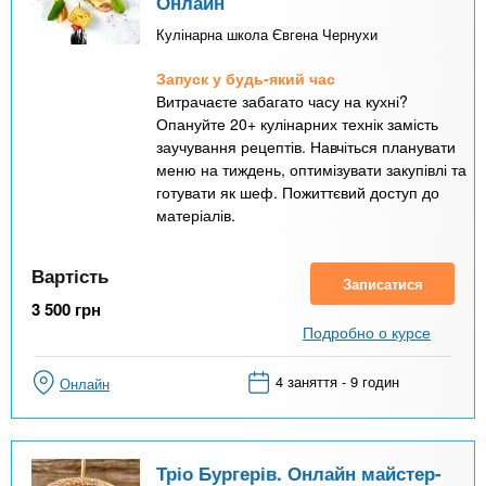
Онлайн
Кулінарна школа Євгена Чернухи
Запуск у будь-який час
Витрачаєте забагато часу на кухні?
Опануйте 20+ кулінарних технік замість
заучування рецептів. Навчіться планувати
меню на тиждень, оптимізувати закупівлі та
готувати як шеф. Пожиттєвий доступ до
матеріалів.
Вартість
Записатися
3 500
грн
Подробно о курсе
4 заняття - 9 годин
Онлайн
Тріо Бургерів. Онлайн майстер-