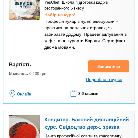
YesChef, Школа підготовки кадрів
ресторанного бізнесу
Набір на курс!
Професія кухар з нуля: відеоуроки +
практика на реальних стравах, які
забираєте додому. Працевлаштування в
кафе та на курорти Європи. Сертифікат
двома мовами.
Вартість
Записатися
В місяць:
6 100
грн
Подробно о курсе
3-6 місяців
Онлайн
Кондитер. Базовий дистанційний
курс. Свідоцтво держ. зразка
Центр професійної освіти та консалтингу