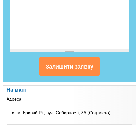
На мапі
Адреса:
м. Кривий Ріг, вул. Соборності, 35 (Соц.місто)
Leaflet
| Map data ©
Google
+