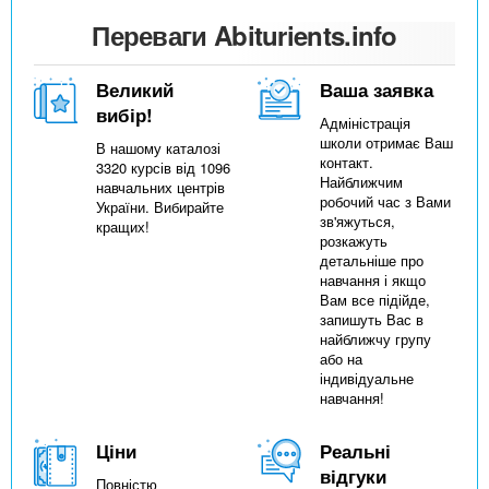
Переваги Abiturients.info
Великий
Ваша заявка
вибір!
Адміністрація
школи отримає Ваш
В нашому каталозі
контакт.
3320 курсів від 1096
Найближчим
навчальних центрів
робочий час з Вами
України. Вибирайте
зв'яжуться,
кращих!
розкажуть
детальніше про
навчання і якщо
Вам все підійде,
запишуть Вас в
найближчу групу
або на
індивідуальне
навчання!
Ціни
Реальні
відгуки
Повністю