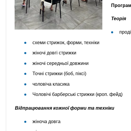
Програм
Теорія
проді
схеми стрижок, форми, техніки
жіночі довгі стрижки
жіночі середньої довжини
Точні стрижки (боб, піксі)
чоловіча класика
Чоловічі барберські стрижки (кроп. фейд)
Відпрацювання кожної форми та техніки
жіноча довга