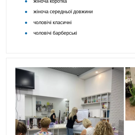
жіноча коротка
жіноча середньої довжини
чоловічі класичні
чоловічі барберські