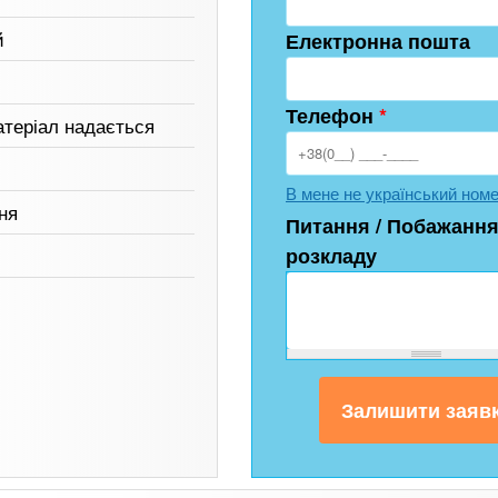
й
Електронна пошта
Телефон
*
атеріал надається
В мене не український ном
ня
Питання / Побажання
розкладу