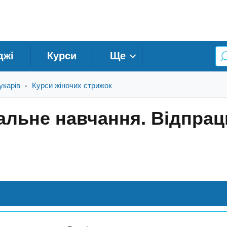
джі
Курси
Ще
укарів
Курси жіночих стрижок
»
уальне навчання. Відпра