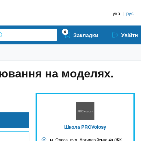
укр
|
рус
0
Закладки
Увійти
цювання на моделях.
Школа PROVolosy
м. Одеса, вул. Артилерійська 4в (ЖК