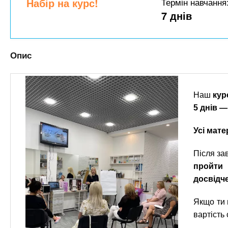
n
Набір на курс!
Термін навчання
т
и
е
7 днів
х
t
р
з
і
а
а
s
Опис
л
к
у
л
.
а
Наш
кур
д
i
5 днів 
і
в
Усі мате
n
Після за
f
пройти 
досвідч
o
Якщо ти
вартість 