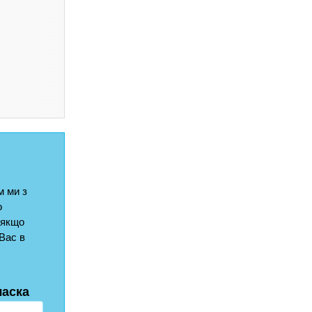
 ми з
о
 якщо
Вас в
ласка