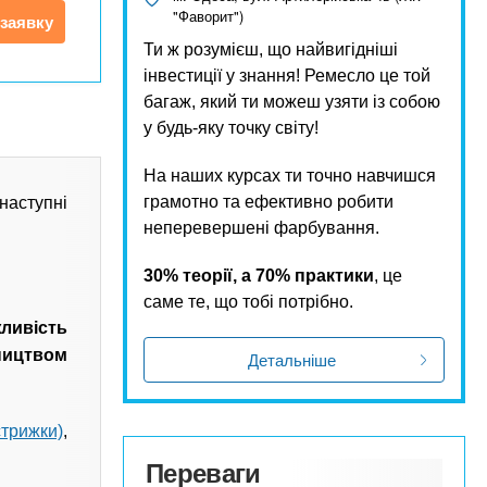
"Фаворит")
заявку
Ти ж розумієш, що найвигідніші
інвестиції у знання! Ремесло це той
багаж, який ти можеш узяти із собою
у будь-яку точку світу!
На наших курсах ти точно навчишся
грамотно та ефективно робити
 наступні
неперевершені фарбування.
30% теорії, а 70% практики
, це
саме те, що тобі потрібно.
ливість
ництвом
Детальніше
стрижки)
,
Переваги