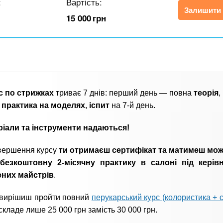
:
Вартість:
Залишити 
15 000
грн
с по стрижках
триває 7 днів: перший день — повна
теорія
,
— практика на моделях
,
іспит
на 7-й день.
ріали та інструменти надаються!
вершення курсу
ти отримаєш сертифікат та матимеш мож
безкоштовну 2-місячну практику в салоні під керів
ених майстрів
.
 вирішиш пройти повний
перукарський курс (колористика + 
складе лише 25 000 грн замість 30 000 грн.