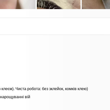
клеєм). Чиста робота: без зклейок, комків клею)
 нарощуванні вій