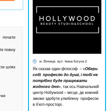
 почати
те повну
м. Вінниця, вул. Івана Богуна 2
ати шлях
Як сказав один філософ – «
Обери
собі професію до душі, і тобі не
потрібно буде працювати
жодного дня
», так ось Навчальний
центр Hollywood – місце, де кожний
чні
зможе здобути улюблену професію
в б'юті-просторі.