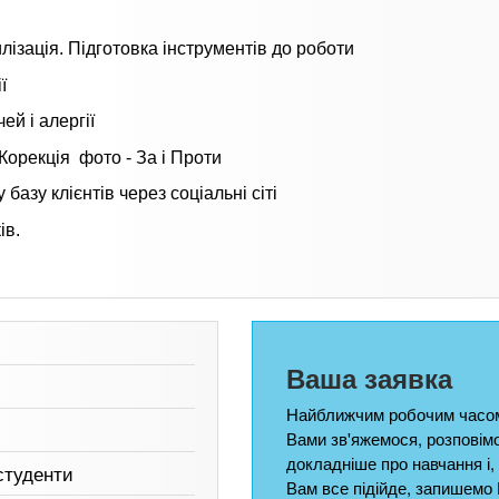
ізація. Підготовка інструментів до роботи
ії
ей і алергії
орекція фото - За і Проти
азу клієнтів через соціальні сіті
ів.
Ваша заявка
Найближчим робочим часом
Вами зв'яжемося, розповім
докладніше про навчання і,
 студенти
Вам все підійде, запишемо 