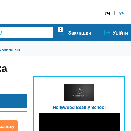
укр
|
рус
0
Закладки
Увійти
ування вій
ка
Hollywood Beauty School
заявку