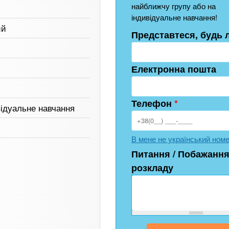
найближчу групу або на
індивідуальне навчання!
ий
Представтеся, будь 
Електронна пошта
Телефон
*
відуальне навчання
В мене не український ном
Питання / Побажання
розкладу