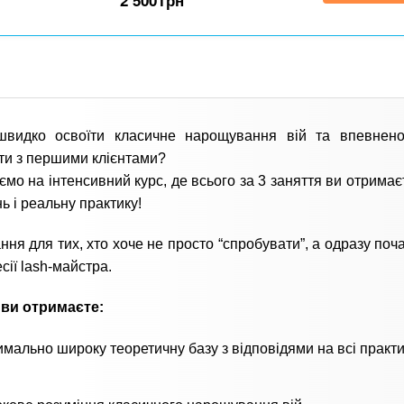
2 500
грн
швидко освоїти класичне нарощування вій та впевнено
и з першими клієнтами?
мо на інтенсивний курс, де всього за 3 заняття ви отримає
ь і реальну практику!
ння для тих, хто хоче не просто “спробувати”, а одразу поч
сії lash-майстра.
 ви отримаєте:
мально широку теоретичну базу з відповідями на всі практи