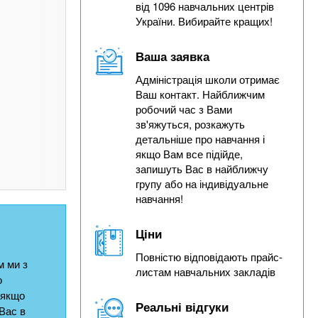
від 1096 навчальних центрів
України. Вибирайте кращих!
Ваша заявка
Адміністрація школи отримає
Ваш контакт. Найближчим
робочий час з Вами
зв'яжуться, розкажуть
детальніше про навчання і
якщо Вам все підійде,
запишуть Вас в найближчу
групу або на індивідуальне
навчання!
Ціни
Повністю відповідають прайс-
 ми з
листам навчальних закладів
о
 якщо
Реальні відгуки
Вас в