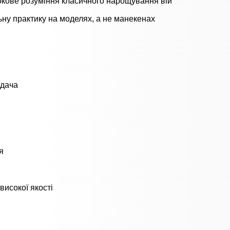
окове розуміння класичного нарощування вій
ну практику на моделях, а не манекенах
адача
я
високої якості