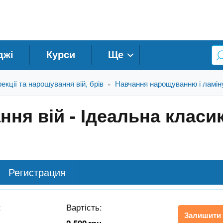
джі
Курси
Ще
екції та нарощування вій, брів
Навчання нарощуванню і ламін
»
ня вій - Ідеальна класи
Регистрация
:
Вартість:
Залишити 