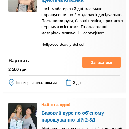
Lash-майстер за 3 дні: класичне
нарощування на 2 моделях індивідуально.
Постановка руки, базові техніки, практика з
першими клієнтами. Гіпоалергенні
матеріали включені + сертифікат.
Hollywood Beauty School
Вартість
Записатися
2 500
грн
Вінниця
Замостянский
3 дні
Набір на курс!
Базовий курс по об'єному
нарощуванню вій 2-3Д
Міні-група до 4 учнів за 4 дні: 1 день теорії