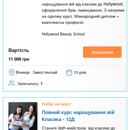
нарощування вій від класики до Hollywood,
оформлення брів, ламінування. 3 напрями
на одному курсі. Міжнародний диплом +
комплексна професія.
Hollywood Beauty School
Вартість
Записатися
11 000
грн
Вінниця
Замостянский
10 днів
Записалось:
1
Набір на курс!
Повний курс нарощування вій
Класика - 12Д
Станьте lash-майстром: від класики до