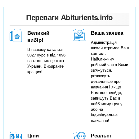
Переваги Abiturients.info
Великий
Ваша заявка
вибір!
Адміністрація
школи отримає Ваш
В нашому каталозі
контакт.
3327 курсів від 1096
Найближчим
навчальних центрів
робочий час з Вами
України. Вибирайте
зв'яжуться,
кращих!
розкажуть
детальніше про
навчання і якщо
Вам все підійде,
запишуть Вас в
найближчу групу
або на
індивідуальне
навчання!
Ціни
Реальні