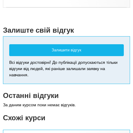
Leaflet
| Map data ©
Google
+
-
Залиште свій відгук
Залишити відгук
Всі відгуки достовірні! До публікації допускаються тільки
відгуки від людей, які раніше залишали заявку на
навчання.
Останні відгуки
За даним курсом поки немає відгуків.
Схожі курси