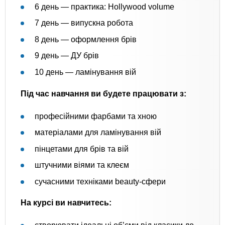
6 день — практика: Hollywood volume
7 день — випускна робота
8 день — оформлення брів
9 день — ДУ брів
10 день — ламінування вій
Під час навчання ви будете працювати з:
професійними фарбами та хною
матеріалами для ламінування вій
пінцетами для брів та вій
штучними віями та клеєм
сучасними техніками beauty-сфери
На курсі ви навчитесь: