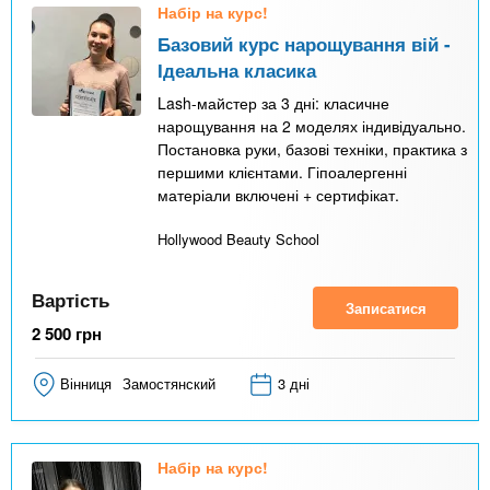
Набір на курс!
Базовий курс нарощування вій -
Ідеальна класика
Lash-майстер за 3 дні: класичне
нарощування на 2 моделях індивідуально.
Постановка руки, базові техніки, практика з
першими клієнтами. Гіпоалергенні
матеріали включені + сертифікат.
Hollywood Beauty School
Вартість
Записатися
2 500
грн
Вінниця
Замостянский
3 дні
Набір на курс!