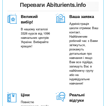
Переваги Abiturients.info
Великий
Ваша заявка
вибір!
Адміністрація
школи отримає Ваш
В нашому каталозі
контакт.
3326 курсів від 1096
Найближчим
навчальних центрів
робочий час з Вами
України. Вибирайте
зв'яжуться,
кращих!
розкажуть
детальніше про
навчання і якщо
Вам все підійде,
запишуть Вас в
найближчу групу
або на
індивідуальне
навчання!
Ціни
Реальні
відгуки
Повністю