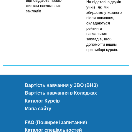
відповідають прайс-
На підставі відгуків
листам навчальних
учнів, які ми
закладів
збираємо у кожного
після навчання,
складаються
рейтинги
навчальних
закладів, щоб
допомогти іншим
при виборі курсів.
Вартість навчання у ЗВО (ВНЗ)
Вартість навчання в Коледжах
Каталог Курсів
Мапа сайту
FAQ (Поширені запитання)
Каталог спеціальностей