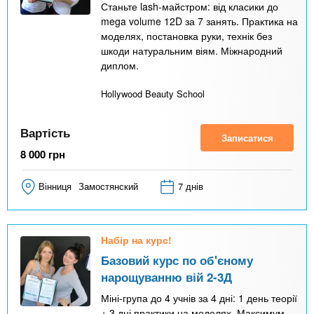
Станьте lash-майстром: від класики до
mega volume 12D за 7 занять. Практика на
моделях, постановка руки, технік без
шкоди натуральним віям. Міжнародний
диплом.
Hollywood Beauty School
Вартість
Записатися
8 000
грн
Вінниця
Замостянский
7 днів
Набір на курс!
Базовий курс по об'єному
нарощуванню вій 2-3Д
Міні-група до 4 учнів за 4 дні: 1 день теорії
+ 3 дні практики на моделях. Максимум