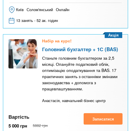
Київ
Солом'янський
Онлайн
13 занять - 52 ак. годин
Акція
Набір на курс!
Головний бухгалтер + 1С (BAS)
Станьте головним бухгалтером за 2,5
місяці. Опануйте податковий облік,
оптимізацію оподаткування та BAS. 17
практичних занять з останніми змінами
законодавства + допомога з
працевлаштуванням.
Анастасія, навчальний бізнес центр
Вартість
Записатися
5 000
грн
5882
грн