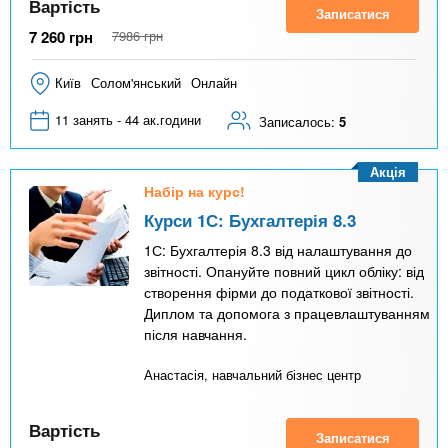
Вартість
Записатися
7 260
грн
7986
грн
Київ
Солом'янський
Онлайн
11 занять - 44 ак.години
Записалось:
5
Акція
Набір на курс!
Курси 1С: Бухгалтерія 8.3
1С: Бухгалтерія 8.3 від налаштування до
звітності. Опануйте повний цикл обліку: від
створення фірми до податкової звітності.
Диплом та допомога з працевлаштуванням
після навчання.
Анастасія, навчальний бізнес центр
Вартість
Записатися