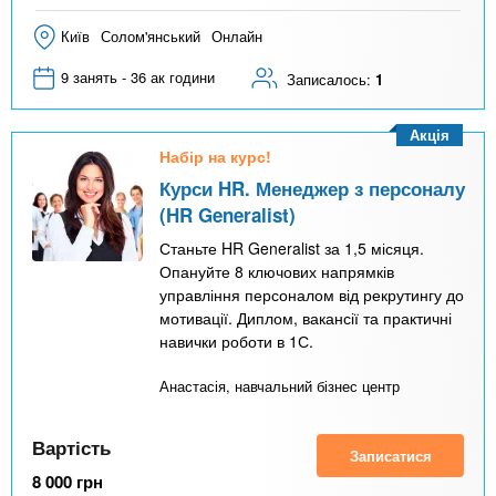
Київ
Солом'янський
Онлайн
9 занять - 36 ак години
Записалось:
1
Акція
Набір на курс!
Курси HR. Менеджер з персоналу
(HR Generalist)
Станьте HR Generalist за 1,5 місяця.
Опануйте 8 ключових напрямків
управління персоналом від рекрутингу до
мотивації. Диплом, вакансії та практичні
навички роботи в 1С.
Анастасія, навчальний бізнес центр
Вартість
Записатися
8 000
грн