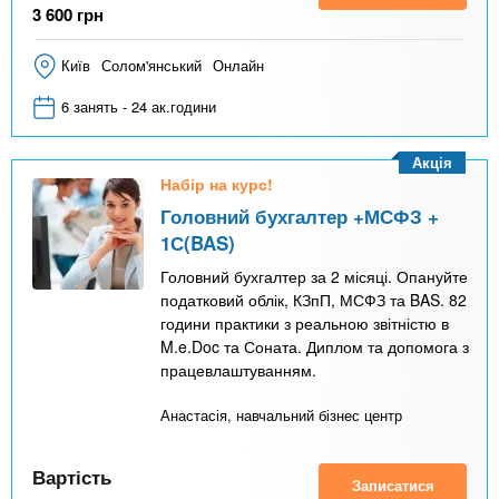
3 600
грн
Київ
Солом'янський
Онлайн
6 занять - 24 ак.години
Акція
Набір на курс!
Головний бухгалтер +МСФЗ +
1С(BAS)
Головний бухгалтер за 2 місяці. Опануйте
податковий облік, КЗпП, МСФЗ та BAS. 82
години практики з реальною звітністю в
M.e.Doc та Соната. Диплом та допомога з
працевлаштуванням.
Анастасія, навчальний бізнес центр
Вартість
Записатися