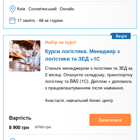
Київ
Солом'янський
Онлайн
17 занять - 68 ак години
Акція
Набір на курс!
Курси логістики. Менеджер з
логістики та ЗЕД +1С
Станьте менеджером з логістики та ЗЕД за
2 місяці. Опануєте складську, транспортну
логістику та BAS (1С). Диплом + допомога
з працевлаштуванням після навчання.
Анастасія, навчальний бізнес центр
Вартість
Записатися
8 900
грн
9790
грн