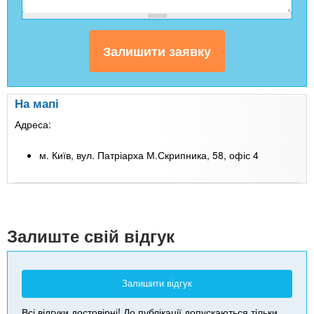
На мапі
Адреса:
м. Київ, вул. Патріарха М.Скрипника, 58, офіс 4
Leaflet
| Map data ©
Google
+
-
Залиште свій відгук
Залишити відгук
Всі відгуки достовірні! До публікації допускаються тільки