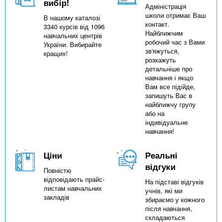
вибір!
Адміністрація
школи отримає Ваш
В нашому каталозі
контакт.
3340 курсів від 1096
Найближчим
навчальних центрів
робочий час з Вами
України. Вибирайте
зв'яжуться,
кращих!
розкажуть
детальніше про
навчання і якщо
Вам все підійде,
запишуть Вас в
найближчу групу
або на
індивідуальне
навчання!
Ціни
Реальні
відгуки
Повністю
відповідають прайс-
На підставі відгуків
листам навчальних
учнів, які ми
закладів
збираємо у кожного
після навчання,
складаються