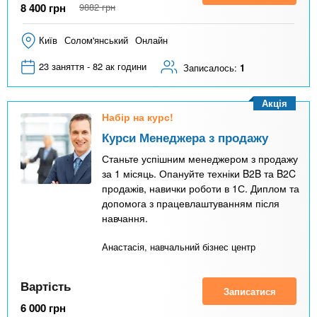
8 400
грн
9882
грн
Київ
Солом'янський
Онлайн
23 заняття - 82 ак години
Записалось:
1
Акція
Набір на курс!
Курси Менеджера з продажу
Станьте успішним менеджером з продажу
за 1 місяць. Опануйте техніки B2B та B2C
продажів, навички роботи в 1С. Диплом та
допомога з працевлаштуванням після
навчання.
Анастасія, навчальний бізнес центр
Вартість
Записатися
6 000
грн