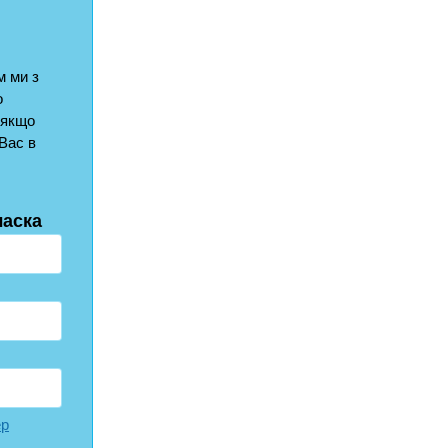
 ми з
о
 якщо
Вас в
ласка
ер