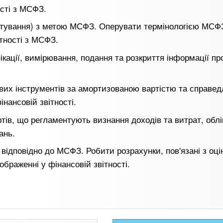
ості з МСФЗ.
онтування) з метою МСФЗ. Оперувати термінологією МСФ
ітності з МСФЗ.
кації, вимірювання, подання та розкриття інформації пр
ових інструментів за амортизованою вартістю та справе
нансовій звітності.
тів, що регламентують визнання доходів та витрат, облі
ань.
і відповідно до МСФЗ. Робити розрахунки, пов'язані з оц
ображенні у фінансовій звітності.