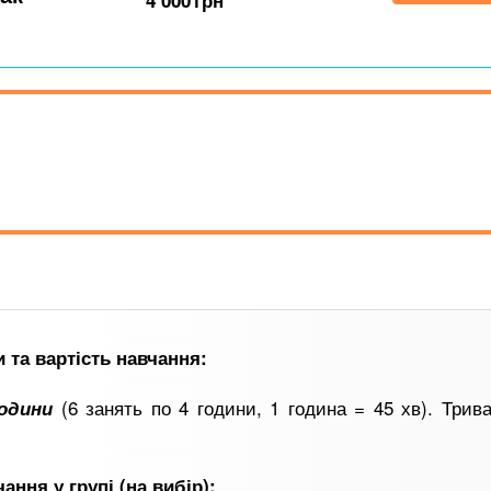
4 000
грн
и та вартість навчання:
(6 занять по 4 години, 1 година = 45 хв). Трива
години
ання у групі (на вибір):