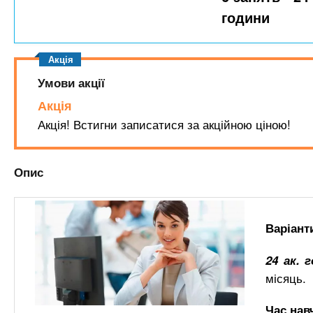
n
т
и
години
е
х
t
р
з
і
а
а
s
л
Умови акції
к
у
л
Акція
.
а
Акція! Встигни записатися за акційною ціною!
д
i
і
Опис
в
n
f
Варіант
24 ак. 
o
місяць.
Час навч