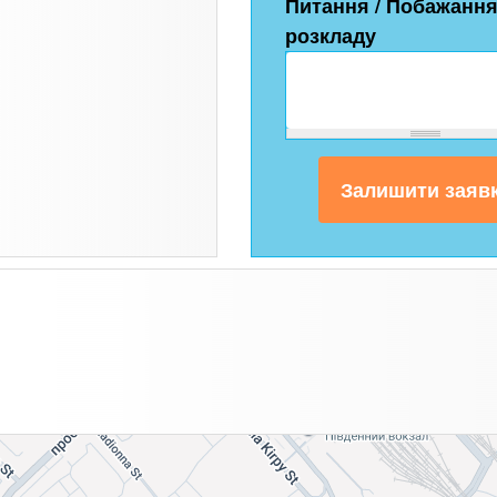
Питання / Побажання
розкладу