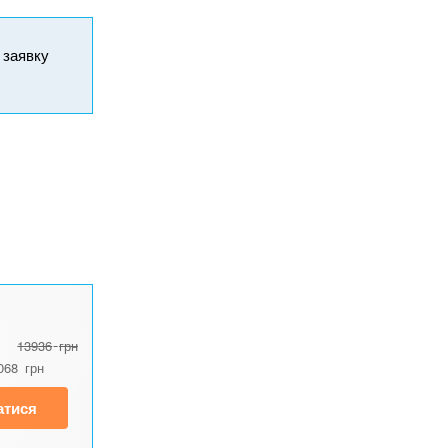
и заявку
13936
грн
068
грн
атися