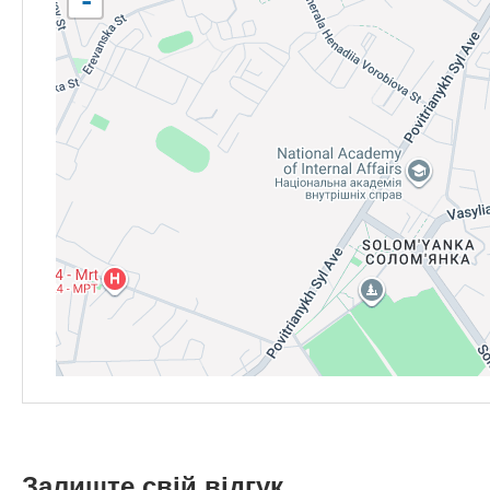
-
Залиште свій відгук