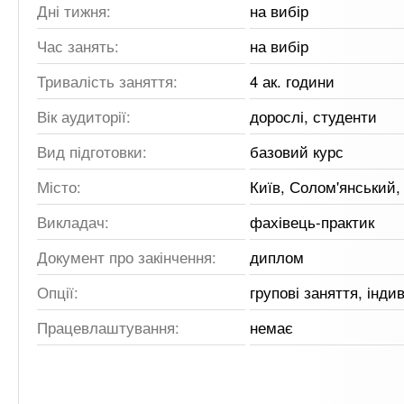
Дні тижня:
на вибір
Час занять:
на вибір
Тривалість заняття:
4 ак. години
Вік аудиторії:
дорослі, студенти
Вид підготовки:
базовий курс
Місто:
Київ, Солом'янський
Викладач:
фахівець-практик
Документ про закінчення:
диплом
Опції:
групові заняття, інди
Працевлаштування:
немає