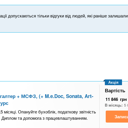
ікації допускаються тільки відгуки від людей, які раніше залишал
Акція
Вартість
алтер + МСФЗ, (+ M.e.Doc, Sonata, Art-
11 846
грн
курс
В місяць:
5 
5 місяці. Опануйте бухоблік, податкову звітність
Запис
a. Диплом та допомога з працевлаштуванням.