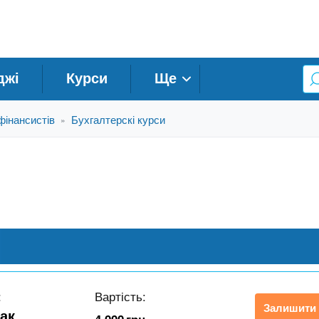
джі
Курси
Ще
фінансистів
Бухгалтерскі курси
»
:
Вартість:
Залишити 
 ак