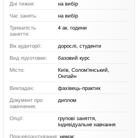
Дні тижня:
на вибір
Час занять:
на вибір
Тривалість
4 ак. години
заняття:
Вік аудиторії:
дорослі, студенти
Вид підготовки:
базовий курс
Місто:
Київ, Солом'янський,
Онлайн
Викладач:
фахівець-практик
Документ про
диплом
закінчення:
Опції:
групові заняття,
індивідуальне навчання
Працевлаштування:
немає