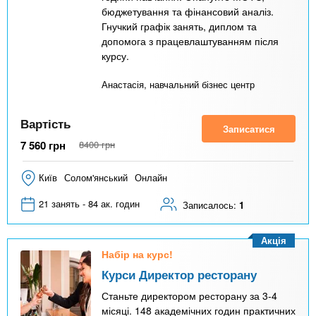
бюджетування та фінансовий аналіз.
Гнучкий графік занять, диплом та
допомога з працевлаштуванням після
курсу.
Анастасія, навчальний бізнес центр
Вартість
Записатися
7 560
грн
8400
грн
Київ
Солом'янський
Онлайн
21 занять - 84 ак. годин
Записалось:
1
Акція
Набір на курс!
Курси Директор ресторану
Станьте директором ресторану за 3-4
місяці. 148 академічних годин практичних