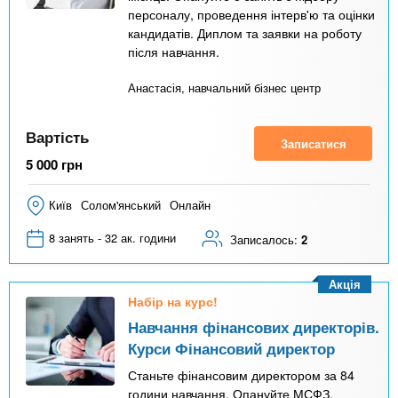
персоналу, проведення інтерв'ю та оцінки
кандидатів. Диплом та заявки на роботу
після навчання.
Анастасія, навчальний бізнес центр
Вартість
Записатися
5 000
грн
Київ
Солом'янський
Онлайн
8 занять - 32 ак. години
Записалось:
2
Акція
Набір на курс!
Навчання фінансових директорів.
Курси Фінансовий директор
Станьте фінансовим директором за 84
години навчання. Опануйте МСФЗ,