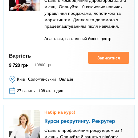
місяці. Опануйте 10 ключових навичок
управління продажами, логістикою та
маркетингом. Диплом та допомога з
працевлаштуванням після навчання.
Анастасія, навчальний бізнес центр
Вартість
Записатися
9 720
грн
10800
грн
Київ
Солом'янський
Онлайн
27 занять - 108 ак. годин
Набір на курс!
Курси рекрутингу. Рекрутер
Станьте професійним рекрутером за 1
місяць. Опануйте 8 занять з підбору