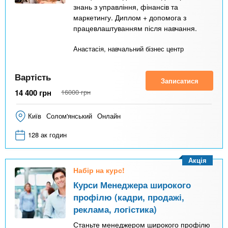
знань з управління, фінансів та
маркетингу. Диплом + допомога з
працевлаштуванням після навчання.
Анастасія, навчальний бізнес центр
Вартість
Записатися
14 400
грн
16000
грн
Київ
Солом'янський
Онлайн
128 ак годин
Акція
Набір на курс!
Курси Менеджера широкого
профілю (кадри, продажі,
реклама, логістика)
Станьте менеджером широкого профілю