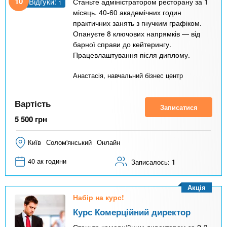
10
Відгуки:
Станьте адміністратором ресторану за 1
1
місяць. 40-60 академічних годин
практичних занять з гнучким графіком.
Опануєте 8 ключових напрямків — від
барної справи до кейтерингу.
Працевлаштування після диплому.
Анастасія, навчальний бізнес центр
Вартість
Записатися
5 500
грн
Київ
Солом'янський
Онлайн
40 ак години
Записалось:
1
Акція
Набір на курс!
Курс Комерційний директор
Станьте комерційним директором за 2-3