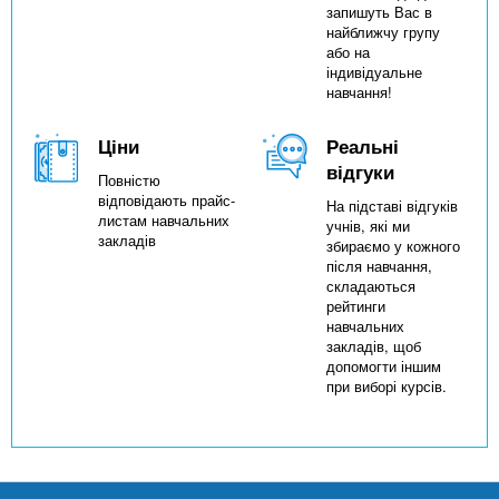
запишуть Вас в
найближчу групу
або на
індивідуальне
навчання!
Ціни
Реальні
відгуки
Повністю
відповідають прайс-
На підставі відгуків
листам навчальних
учнів, які ми
закладів
збираємо у кожного
після навчання,
складаються
рейтинги
навчальних
закладів, щоб
допомогти іншим
при виборі курсів.