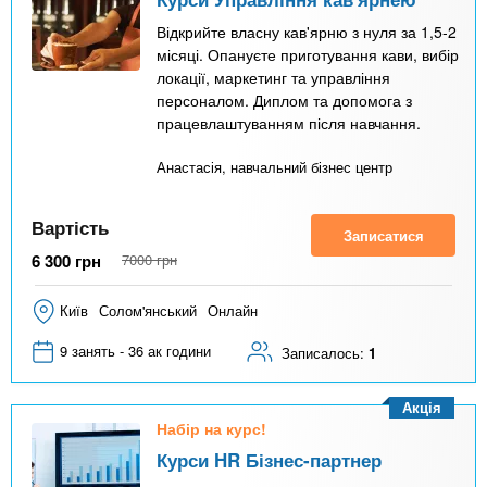
Відкрийте власну кав'ярню з нуля за 1,5-2
місяці. Опануєте приготування кави, вибір
локації, маркетинг та управління
персоналом. Диплом та допомога з
працевлаштуванням після навчання.
Анастасія, навчальний бізнес центр
Вартість
Записатися
6 300
грн
7000
грн
Київ
Солом'янський
Онлайн
9 занять - 36 ак години
Записалось:
1
Акція
Набір на курс!
Курси HR Бізнес-партнер