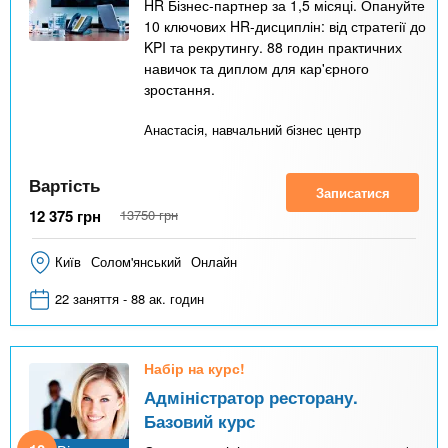
HR Бізнес-партнер за 1,5 місяці. Опануйте
10 ключових HR-дисциплін: від стратегії до
KPI та рекрутингу. 88 годин практичних
навичок та диплом для кар'єрного
зростання.
Анастасія, навчальний бізнес центр
Вартість
Записатися
12 375
грн
13750
грн
Київ
Солом'янський
Онлайн
22 заняття - 88 ак. годин
Набір на курс!
Адміністратор ресторану.
Базовий курс