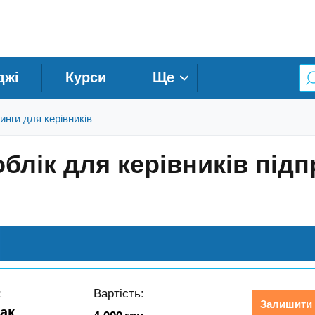
джі
Курси
Ще
инги для керівників
блік для керівників під
:
Вартість:
Залишити 
 ак