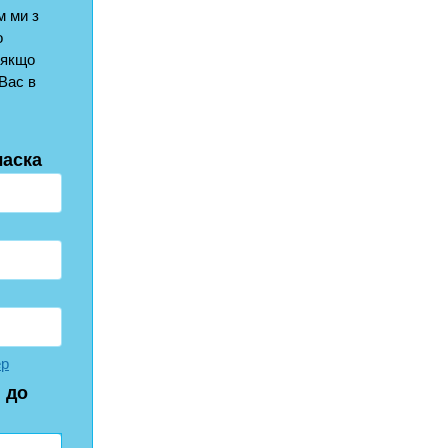
 ми з
о
 якщо
Вас в
ласка
ер
 до