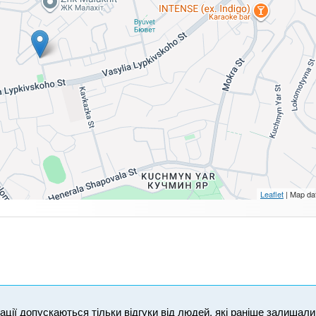
Leaflet
| Map da
ікації допускаються тільки відгуки від людей, які раніше залишал