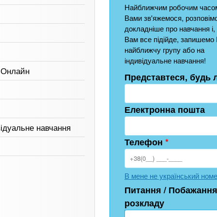
Найближчим робочим часом
Вами зв'яжемося, розповім
докладніше про навчання і,
Вам все підійде, запишемо 
найближчу групу або на
індивідуальне навчання!
, Онлайн
Представтеся, будь 
Електронна пошта
відуальне навчання
Телефон
*
В мене не український ном
Питання / Побажання
розкладу