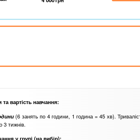
4 000
грн
и та вартість навчання:
(6 занять по 4 години, 1 година = 45 хв). Триваліст
години
о 3 тижнів.
ання у групі (на вибір):