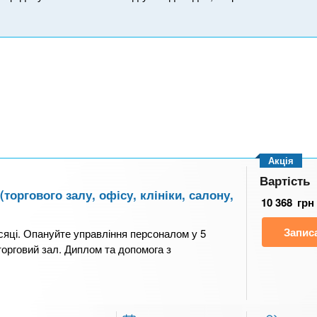
Акція
Вартість
оргового залу, офісу, клініки, салону,
10 368
грн
Запис
сяці. Опануйте управління персоналом у 5
 торговий зал. Диплом та допомога з