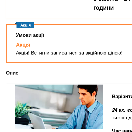
n
т
и
години
е
х
t
р
з
і
а
а
s
л
Умови акції
к
у
л
Акція
.
а
Акція! Встигни записатися за акційною ціною!
д
i
і
Опис
в
n
f
Варіант
24 ак. 
o
тижнів д
Час навч