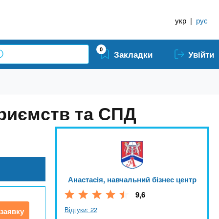
укр
|
рус
0
Закладки
Увійти
приємств та СПД
Анастасія, навчальний бізнес центр
9,6
Відгуки: 22
заявку