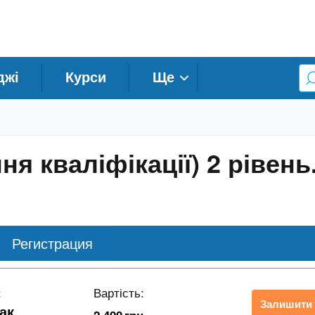
джі
Курси
Ще
ня кваліфікації) 2 рівен
Регистрация
:
Вартість:
Залишити 
ак.