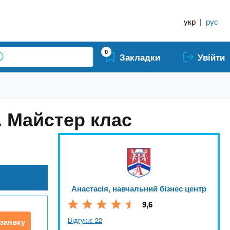
укр
|
рус
0
Закладки
Увійти
ь. Майстер клас
Анастасія, навчальний бізнес центр
9,6
Відгуки: 22
заявку