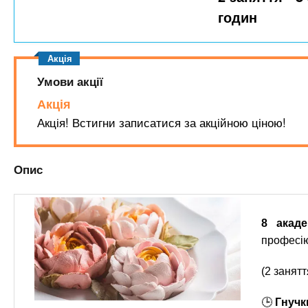
n
т
и
годин
е
х
t
р
з
і
а
а
s
л
Умови акції
к
у
л
Акція
.
а
Акція! Встигни записатися за акційною ціною!
д
i
і
Опис
в
n
f
8 акаде
професі
o
(2 занятт
🕒
Гнучк