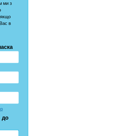
 ми з
о
 якщо
Вас в
ласка
ер
 до