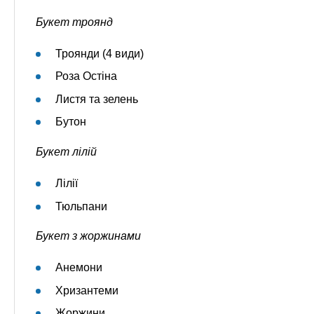
Букет троянд
Троянди (4 види)
Роза Остіна
Листя та зелень
Бутон
Букет лілій
Лілії
Тюльпани
Букет з жоржинами
Анемони
Хризантеми
Жоржини