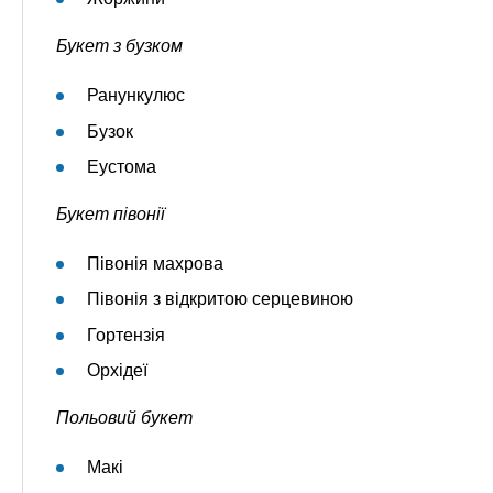
Букет з бузком
Ранункулюс
Бузок
Еустома
Букет півонії
Півонія махрова
Півонія з відкритою серцевиною
Гортензія
Орхідеї
Польовий букет
Макі