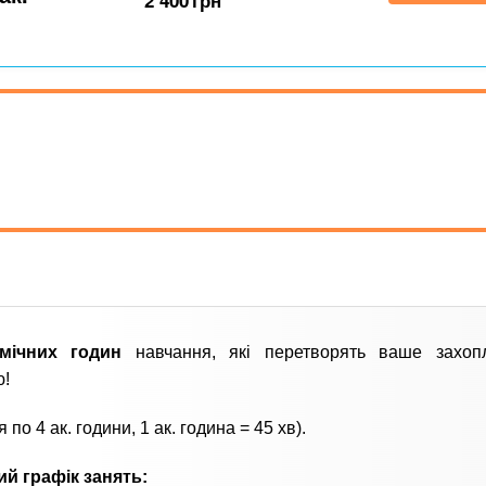
2 400
грн
мічних годин
навчання, які перетворять ваше захоп
ю!
я по 4 ак. години, 1 ак. година = 45 хв).
ий графік занять: