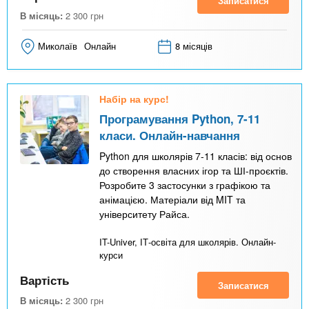
Записатися
В місяць:
2 300
грн
Миколаїв
Онлайн
8 місяців
Набір на курс!
Програмування Python, 7-11
класи. Онлайн-навчання
Python для школярів 7-11 класів: від основ
до створення власних ігор та ШІ-проєктів.
Розробите 3 застосунки з графікою та
анімацією. Матеріали від MIT та
університету Райса.
IT-Univer, ІТ-освіта для школярів. Онлайн-
курси
Вартість
Записатися
В місяць:
2 300
грн