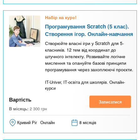
Набір на курс!
Програмування Scratch (5 клас).
Створення ігор. Онлайн-навчання
Створюйте власні ігри у Scratch для 5-
класників. 12 тем від координат до
штучного інтелекту. Розвивайте логічне
мислення та опануйте базові принципи
програмування через захоплюючі проєкти.
IT-Univer, ІТ-освіта для школярів. Онлайн-
курси
Вартість
Записатися
В місяць:
2 300
грн
Кривий Ріг
Онлайн
8 місяців