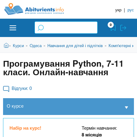
A
П
Д
е
укр
|
рус
о
b
р
в
е
0
й
і
i
т
д
и
В
Абітурієнту
Головна
Курси
Одеса
Навчання для дітей і підлітків
Комп'ютерні ку
»
»
»
»
н
д
t
и
о
и
є
Програмування Python, 7-11
о
ЗВО (ВНЗ)
т
к
u
с
класи. Онлайн-навчання
у
Н
н
т
о
а
Коледжі
r
в
Відгуки:
0
в
н
ч
i
о
Курси
О курсе
г
а
о
л
e
м
Приватні школи
ь
а
Набір на курс!
Термін навчання:
т
н
8 місяців