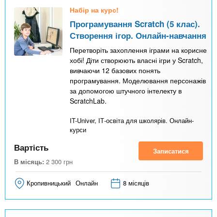
Набір на курс!
Програмування Scratch (5 клас).
Створення ігор. Онлайн-навчання
Перетворіть захоплення іграми на корисне
хобі! Діти створюють власні ігри у Scratch,
вивчаючи 12 базових понять
програмування. Моделювання персонажів
за допомогою штучного інтелекту в
ScratchLab.
IT-Univer, ІТ-освіта для школярів. Онлайн-
курси
Вартість
Записатися
В місяць:
2 300
грн
Кропивницький
Онлайн
8 місяців