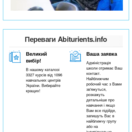
Переваги Abiturients.info
Великий
Ваша заявка
вибір!
Адміністрація
школи отримає Ваш
В нашому каталозі
контакт.
3327 курсів від 1096
Найближчим
навчальних центрів
робочий час з Вами
України. Вибирайте
зв'яжуться,
кращих!
розкажуть
детальніше про
навчання і якщо
Вам все підійде,
запишуть Вас в
найближчу групу
або на
індивідуальне