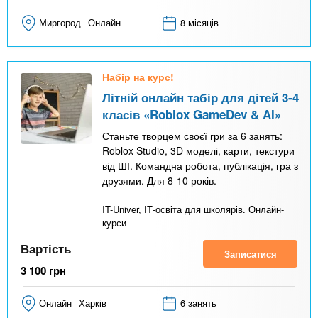
Миргород
Онлайн
8 місяців
Набір на курс!
Літній онлайн табір для дітей 3-4
класів «Roblox GameDev & AI»
Станьте творцем своєї гри за 6 занять:
Roblox Studio, 3D моделі, карти, текстури
від ШІ. Командна робота, публікація, гра з
друзями. Для 8-10 років.
IT-Univer, ІТ-освіта для школярів. Онлайн-
курси
Вартість
Записатися
3 100
грн
Онлайн
Харків
6 занять