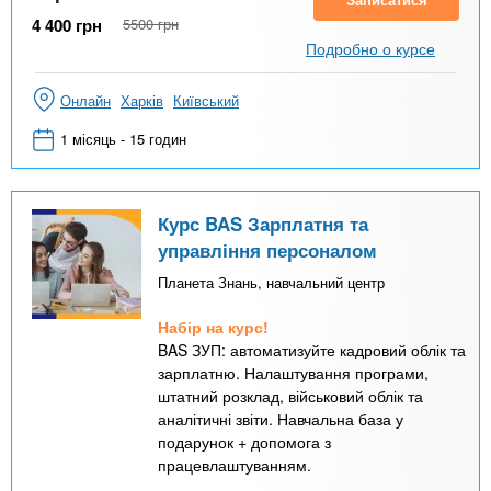
4 400
грн
5500
грн
Подробно о курсе
Онлайн
Харків
Київський
1 місяць - 15 годин
Курс BAS Зарплатня та
управління персоналом
Планета Знань, навчальний центр
Набір на курс!
BAS ЗУП: автоматизуйте кадровий облік та
зарплатню. Налаштування програми,
штатний розклад, військовий облік та
аналітичні звіти. Навчальна база у
подарунок + допомога з
працевлаштуванням.