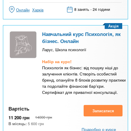
8 занять - 24 години
Онлайн
Харків
Акція
Навчальний курс Психологія, як
бізнес. Онлайн
Ларус, Школа психології
Набір на курс!
Психологія як бізнес: від пошуку ніші до
залучення клієнтів. Створіть особистий
бренд, опануйте 8 блоків розвитку практики
та подолайте фінансові бар'єри.
Сертифікат для приватної консультації.
Вартість
Записатися
11 200
грн
14000
грн
В місяць:
5 600
грн
Подробно о курсе