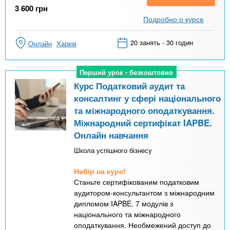
3 600
грн
Подробно о курсе
20 занять - 30 годин
Онлайн
Харків
Перший урок - безкоштовно
Перший урок - безкоштовно
Курс Податковий аудит та
консалтинг у сфері національного
та міжнародного оподаткування.
Міжнародний сертифікат IAPBE.
Онлайн навчання
Школа успішного бізнесу
Набір на курс!
Станьте сертифікованим податковим
аудитором-консультантом з міжнародним
дипломом IAPBE. 7 модулів з
національного та міжнародного
оподаткування. Необмежений доступ до