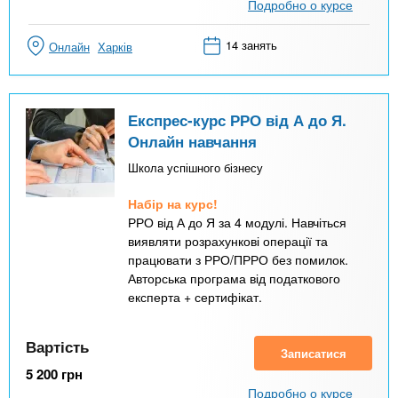
Подробно о курсе
14 занять
Онлайн
Харків
Експрес-курс РРО від А до Я.
Онлайн навчання
Школа успішного бізнесу
Набір на курс!
РРО від А до Я за 4 модулі. Навчіться
виявляти розрахункові операції та
працювати з РРО/ПРРО без помилок.
Авторська програма від податкового
експерта + сертифікат.
Вартість
Записатися
5 200
грн
Подробно о курсе