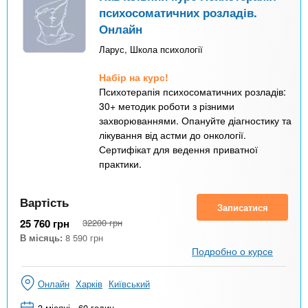
психосоматичних розладів.
Онлайн
Ларус, Школа психології
Набір на курс!
Психотерапія психосоматичних розладів:
30+ методик роботи з різними
захворюваннями. Опануйте діагностику та
лікування від астми до онкології.
Сертифікат для ведення приватної
практики.
Вартість
Записатися
25 760
грн
32200
грн
В місяць:
8 590
грн
Подробно о курсе
Онлайн
Харків
Київський
3 місяці - 60 годин