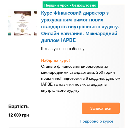
Перший урок - безкоштовно
Перший урок - безкоштовно
Курс Фінансовий директор з
урахуванням вимог нових
стандартів внутрішнього аудиту.
Онлайн навчання. Міжнародний
диплом IAPBE
Школа успішного бізнесу
Набір на курс!
Станьте фінансовим директором за
міжнародними стандартами. 250 годин
практичної підготовки з 6 модулів. Диплом
IAPBE та навички нових стандартів
внутрішнього аудиту.
Вартість
Записатися
12 600
грн
Подробно о курсе