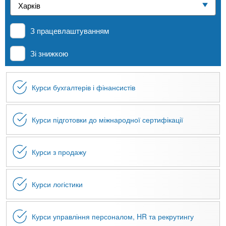
n
е
и
р
Приватні школи
х
t
і
З працевлаштуванням
а
з
л
MBA
а
s
Зі знижкою
у
к
.
л
Онлайн курси
Курси бухгалтерів і фінансистів
а
i
д
За кордоном
і
Курси підготовки до міжнародної сертифікації
n
в
Курси з продажу
f
Курси логістики
o
Курси управління персоналом, HR та рекрутингу