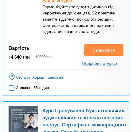
Набір на курс!
Гармонізуйте стосунки з дитиною від
народження до юнацтва. 22 практичні
заняття з дитячої психології онлайн.
Сертифікат для приватної практики +
відеозаписи занять назавжди.
Вартість
Записатися
14 640
грн
18300
грн
Подробно о курсе
Онлайн
Харків
Київський
2 місяці - 55 годин
Курс Просування бухгалтерських,
аудиторських та консалтингових
послуг. Сертифікат міжнародного
зразка. Онлайн навчання