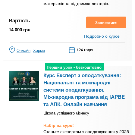
матеріалів та підтримка лекторів.
Вартість
Записатися
14 000
грн
Подробно о курсе
124 годин
Онлайн
Харків
Перший урок - безкоштовно
Перший урок - безкоштовно
Курс Експерт з оподаткування:
Національні та міжнародні
системи оподаткування.
Міжнародна програма від IAPBE
та АПК. Онлайн навчання
Школа успішного бізнесу
Набір на курс!
Станьте експертом з оподаткування у 2025