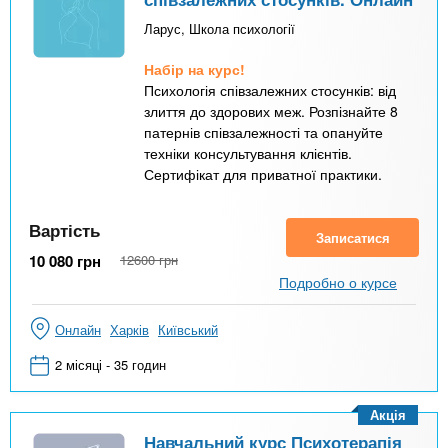
Ларус, Школа психології
Набір на курс!
Психологія співзалежних стосунків: від
злиття до здорових меж. Розпізнайте 8
патернів співзалежності та опануйте
техніки консультування клієнтів.
Сертифікат для приватної практики.
Вартість
Записатися
10 080
грн
12600
грн
Подробно о курсе
Онлайн
Харків
Київський
2 місяці - 35 годин
Акція
Навчальний курс Психотерапія